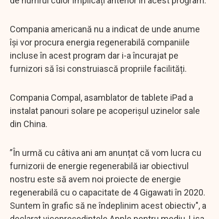
de numrul cdlor implicați anterior în acest program.
Compania americană nu a indicat de unde anume
își vor procura energia regenerabilă companiile
incluse în acest program dar i-a încurajat pe
furnizori să îsi construiască propriile facilități.
Compania Compal, asamblator de tablete iPad a
instalat panouri solare pe acoperișul uzinelor sale
din China.
”În urmă cu câtiva ani am anunțat că vom lucra cu
furnizorii de energie regenerabilă iar obiectivul
nostru este să avem noi proiecte de energie
regenerabilă cu o capacitate de 4 Gigawati în 2020.
Suntem în grafic să ne îndeplinim acest obiectiv", a
declarat vicepreședintele Apple pentru mediu, Lisa