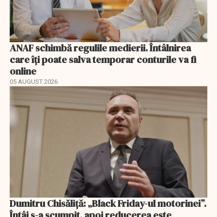
ANAF schimbă regulile medierii. Întâlnirea
care îți poate salva temporar conturile va fi
online
05 AUGUST 2026
Dumitru Chisăliță: „Black Friday-ul motorinei”.
Întâi s-a scumpit, apoi reducerea este