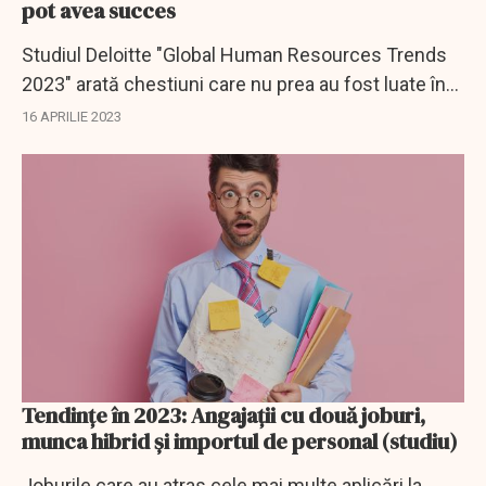
pot avea succes
Studiul Deloitte "Global Human Resources Trends
2023" arată chestiuni care nu prea au fost luate în
seamă, cel puțin ăn Europa Centrală și de Est.
16 APRILIE 2023
Tendințe în 2023: Angajații cu două joburi,
munca hibrid și importul de personal (studiu)
Joburile care au atras cele mai multe aplicări la