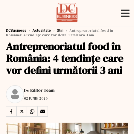
›
›
›
Antreprenoriatul food în
DCBusiness
Actualitate
Stiri
România: 4 tendințe care vor defini următorii 3 ani
Antreprenoriatul food în
România: 4 tendințe care
vor defini următorii 3 ani
De
Editor Team
02 IUNIE 2026