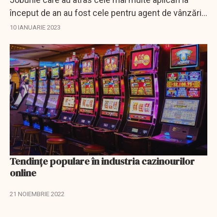
început de an au fost cele pentru agent de vânzări
remote, junior banker, operator introducere date,
10 IANUARIE 2023
operator colectare debite şi casier în...
Tendințe populare în industria cazinourilor
online
21 NOIEMBRIE 2022