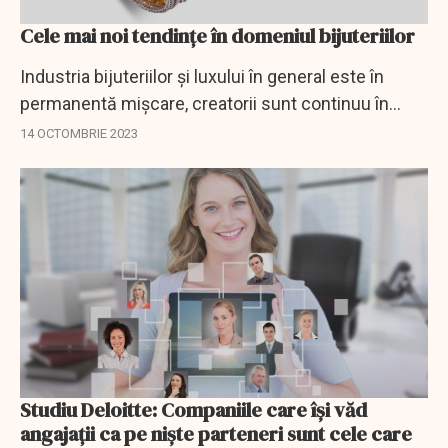
Cele mai noi tendințe în domeniul bijuteriilor
Industria bijuteriilor și luxului în general este în
permanentă mișcare, creatorii sunt continuu în
căutarea formelor și combinațiilor unice, fie că este
14 OCTOMBRIE 2023
vorba de metale prețioase, fie că...
Studiu Deloitte: Companiile care își văd
angajații ca pe niște parteneri sunt cele care