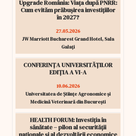
Upgrade România: Viața după PNRR:
Cum evităm prăbușirea investițiilor
în 2027?
27.05.2026
JW Marriott Bucharest Grand Hotel, Sala
Galați
CONFERINȚA UNIVERSITĂȚILOR
EDIȚIA A VI-A
10.06.2026
Universitatea de Științe Agronomice și
Medicină Veterinară din București
HEALTH FORUM: Investiția în
sănătate – pilon al securității
naționale și al dezvoltării economice