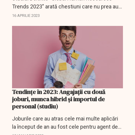
Trends 2023" arată chestiuni care nu prea au
fost luate în seamă, cel puțin ăn Europa
16 APRILIE 2023
Centrală și de Est.
Tendințe în 2023: Angajații cu două
joburi, munca hibrid și importul de
personal (studiu)
Joburile care au atras cele mai multe aplicări
la început de an au fost cele pentru agent de
vânzări remote, junior banker, operator