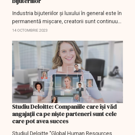
bijuteriilor
Industria bijuteriilor și luxului în general este în
permanentă mișcare, creatorii sunt continuu
în căutarea formelor și combinațiilor unice, fie
14 OCTOMBRIE 2023
că este vorba de metale prețioase, fie că...
Studiu Deloitte: Companiile care își văd
angajații ca pe niște parteneri sunt cele
care pot avea succes
Studiul Deloitte "Global Human Resources