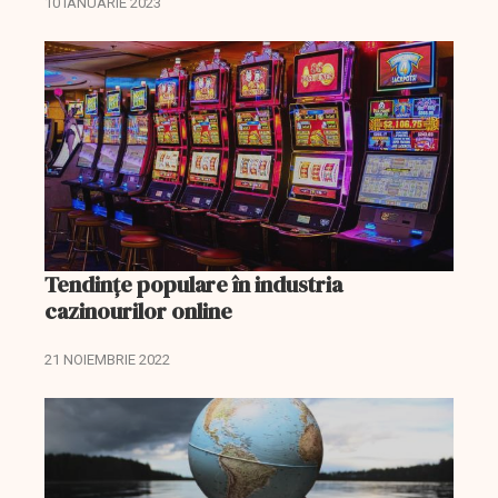
10 IANUARIE 2023
introducere date, operator colectare debite şi
casier în...
Tendințe populare în industria
cazinourilor online
21 NOIEMBRIE 2022