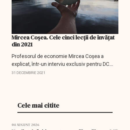
Mircea Coșea. Cele cinci lecții de învățat
din 2021
Profesorul de economie Mircea Coşea a
explicat, într-un interviu exclusiv pentru DC
NEWS, care sunt lecţiile pe care ar trebui să le
31 DECEMBRIE 2021
învăţăm la final de 2021.
Cele mai citite
04 AUGUST 2026