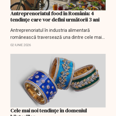
Antreprenoriatul food în România: 4
tendințe care vor defini următorii 3 ani
Antreprenoriatul în industria alimentară
românească traversează una dintre cele mai
dinamice perioade din ultima decadă.
02 IUNIE 2026
Cele mai noi tendințe în domeniul