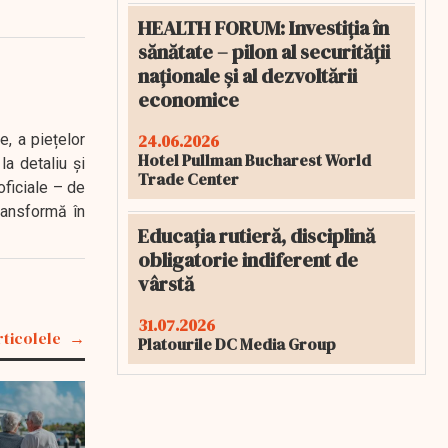
HEALTH FORUM: Investiția în
sănătate – pilon al securității
naționale și al dezvoltării
economice
24.06.2026
e, a piețelor
Hotel Pullman Bucharest World
a detaliu și
Trade Center
oficiale – de
transformă în
Educația rutieră, disciplină
obligatorie indiferent de
vârstă
31.07.2026
rticolele
Platourile DC Media Group