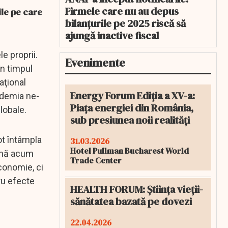
Firmele care nu au depus
ile pe care
bilanțurile pe 2025 riscă să
ajungă inactive fiscal
e proprii.
Evenimente
în timpul
aţional
Energy Forum Ediția a XV-a:
andemia ne-
Piața energiei din România,
globale.
sub presiunea noii realități
ot întâmpla
31.03.2026
Hotel Pullman Bucharest World
până acum
Trade Center
conomie, ci
ru efecte
HEALTH FORUM: Știința vieții-
sănătatea bazată pe dovezi
22.04.2026