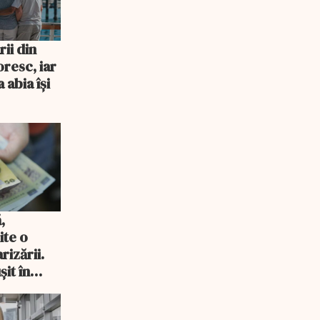
ii din
resc, iar
 abia își
,
ite o
rizării.
șit în