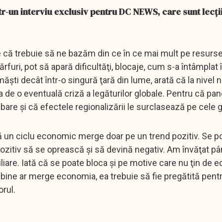
r-un interviu exclusiv pentru DC NEWS, care sunt lecţi
 că trebuie să ne bazăm din ce în ce mai mult pe resursel
ărfuri, pot să apară dificultăţi, blocaje, cum s-a întâmplat 
şti decât într-o singură ţară din lume, arată că la nivel n
eja de o eventuală criză a legăturilor globale. Pentru că p
bare şi că efectele regionalizării le surclasează pe cele 
că un ciclu economic merge doar pe un trend pozitiv. Se p
ozitiv să se oprească şi să devină negativ. Am învăţat 
iare. Iată că se poate bloca şi pe motive care nu ţin de e
 bine ar merge economia, ea trebuie să fie pregătită pent
rul.