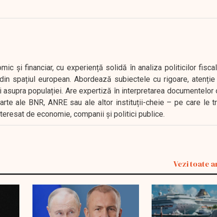
 și financiar, cu experiență solidă în analiza politicilor fiscal
in spațiul european. Abordează subiectele cu rigoare, atenție l
i asupra populației. Are expertiză în interpretarea documentelor 
oarte ale BNR, ANRE sau ale altor instituții-cheie – pe care le 
interesat de economie, companii și politici publice.
Vezi toate a