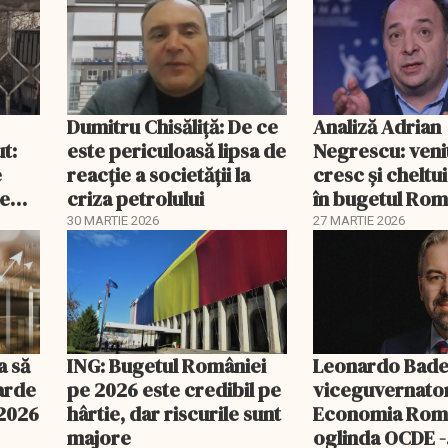
Dumitru Chisăliță: De ce
Analiză Adrian
ut:
este periculoasă lipsa de
Negrescu: veni
e
reacție a societății la
cresc și cheltui
de
criza petrolului
în bugetul Rom
30 MARTIE 2026
27 MARTIE 2026
a să
ING: Bugetul României
Leonardo Bade
iarde
pe 2026 este credibil pe
viceguvernato
 2026
hârtie, dar riscurile sunt
Economia Româ
majore
oglinda OCDE -