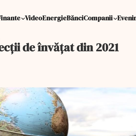
Finante
Video
Energie
Bănci
Companii
Eveni
1
ecții de învățat din 2021