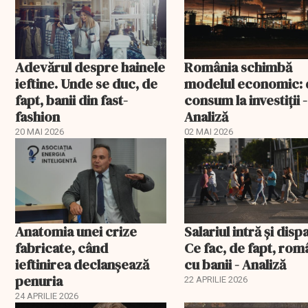
Adevărul despre hainele
România schimbă
ieftine. Unde se duc, de
modelul economic: 
fapt, banii din fast-
consum la investiții -
fashion
Analiză
20 MAI 2026
02 MAI 2026
Anatomia unei crize
Salariul intră și disp
fabricate, când
Ce fac, de fapt, rom
ieftinirea declanșează
cu banii - Analiză
penuria
22 APRILIE 2026
24 APRILIE 2026