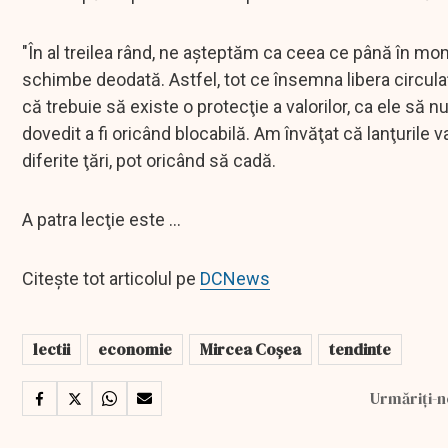
"În al treilea rând, ne aşteptăm ca ceea ce până în m
schimbe deodată. Astfel, tot ce însemna libera circula
că trebuie să existe o protecţie a valorilor, ca ele să n
dovedit a fi oricând blocabilă. Am învăţat că lanţurile 
diferite ţări, pot oricând să cadă.
A patra lecţie este ...
Citește tot articolul pe
DCNews
lectii
economie
Mircea Coșea
tendinte
Urmăriți-n