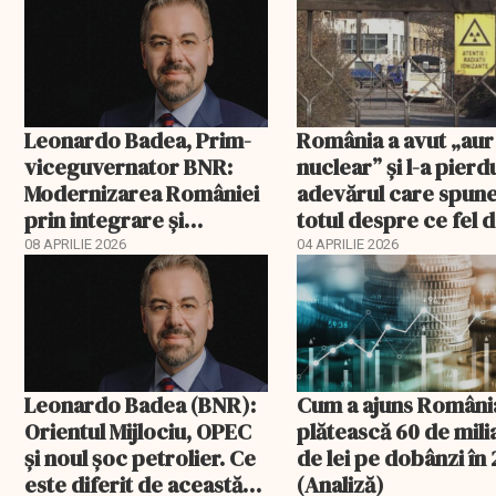
Leonardo Badea, Prim-
România a avut „aur
viceguvernator BNR:
nuclear” și l-a pierd
Modernizarea României
adevărul care spun
prin integrare și
totul despre ce fel 
convergență
conducători avem
08 APRILIE 2026
04 APRILIE 2026
Leonardo Badea (BNR):
Cum a ajuns Români
Orientul Mijlociu, OPEC
plătească 60 de mil
și noul șoc petrolier. Ce
de lei pe dobânzi în
este diferit de această
(Analiză)