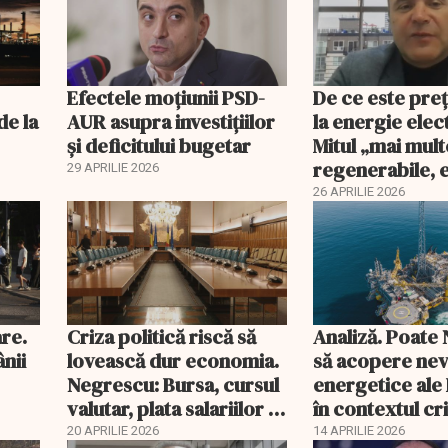
Efectele moțiunii PSD-
De ce este pre
de la
AUR asupra investițiilor
la energie elec
și deficitului bugetar
Mitul „mai mult
regenerabile, 
29 APRILIE 2026
mai ieftină” est
26 APRILIE 2026
are.
Criza politică riscă să
Analiză. Poate
ânii
lovească dur economia.
să acopere nev
Negrescu: Bursa, cursul
energetice ale
valutar, plata salariilor şi
în contextul cri
a pensiilor, sub presiune
Iran?
20 APRILIE 2026
14 APRILIE 2026