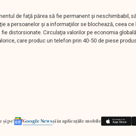
omentul de faţă părea să fie permanent şi neschimbabil, s
ţie a persoanelor şi a informaţiilor se blochează, ceea c
u fie distorsionate. Circulaţia valorilor pe economia global
valorice, care produc un telefon prin 40-50 de piese produ
Google News
e și pe
și în aplicațiile mobile