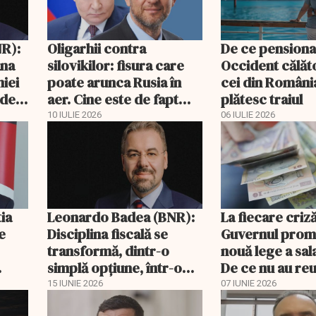
R):
Oligarhii contra
De ce pensionar
ana
silovikilor: fisura care
Occident călăto
iei
poate arunca Rusia în
cei din România
odel
aer. Cine este de fapt
plătesc traiul
Andrei Melnicenko
10 IULIE 2026
06 IULIE 2026
ia
Leonardo Badea (BNR):
La fiecare criză
e
Disciplina fiscală se
Guvernul prom
transformă, dintr-o
nouă lege a sala
simplă opțiune, într-o
De ce nu au reu
condiție de
2009?
15 IUNIE 2026
07 IUNIE 2026
supraviețuire