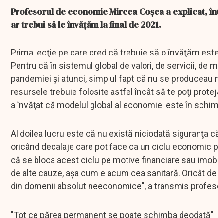
Profesorul de economie Mircea Coşea a explicat, înt
ar trebui să le învăţăm la final de 2021.
Prima lecţie pe care cred că trebuie să o învăţăm este
Pentru că în sistemul global de valori, de servicii, de m
pandemiei şi atunci, simplul fapt că nu se produceau mă
resursele trebuie folosite astfel încât să te poţi prot
a învăţat că modelul global al economiei este în schim
Al doilea lucru este că nu există niciodată siguranţa 
oricând decalaje care pot face ca un ciclu economic p
că se bloca acest ciclu pe motive financiare sau imobil
de alte cauze, aşa cum e acum cea sanitară. Oricât de
din domenii absolut neeconomice", a transmis profeso
"Tot ce părea permanent se poate schimba deodată"