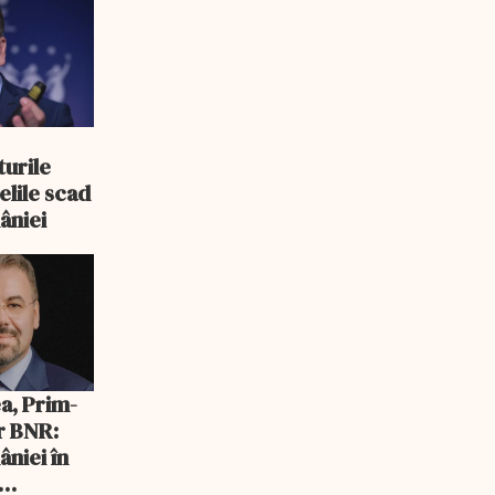
turile
elile scad
âniei
a, Prim-
r BNR:
niei în