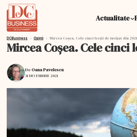
Actualitate
›
›
Mircea Coșea. Cele cinci lecții de învățat din 202
DCBusiness
Opinii
Mircea Coșea. Cele cinci l
De
Oana Pavelescu
31 DECEMBRIE 2021