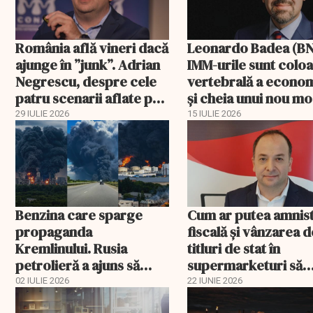
România află vineri dacă
Leonardo Badea (BN
ajunge în ”junk”. Adrian
IMM-urile sunt colo
Negrescu, despre cele
vertebrală a econom
patru scenarii aflate pe
și cheia unui nou m
masa Fitch
de creștere
29 IULIE 2026
15 IULIE 2026
Benzina care sparge
Cum ar putea amnist
propaganda
fiscală și vânzarea d
Kremlinului. Rusia
titluri de stat în
petrolieră a ajuns să
supermarketuri să
explice de ce nu mai are
salveze bugetul
02 IULIE 2026
22 IUNIE 2026
combustibil la pompă
României