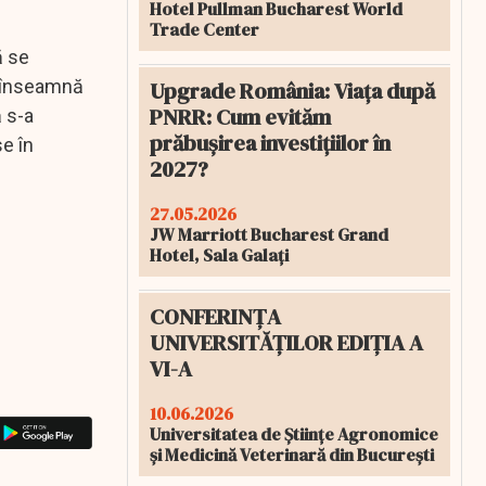
Hotel Pullman Bucharest World
Trade Center
ă se
e înseamnă
Upgrade România: Viața după
PNRR: Cum evităm
ă s-a
prăbușirea investițiilor în
se în
2027?
27.05.2026
JW Marriott Bucharest Grand
Hotel, Sala Galați
CONFERINȚA
UNIVERSITĂȚILOR EDIȚIA A
VI-A
10.06.2026
Universitatea de Științe Agronomice
și Medicină Veterinară din București