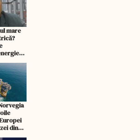
țul mare
trică?
e
energie
e fals
 Norvegia
oile
 Europei
zei din