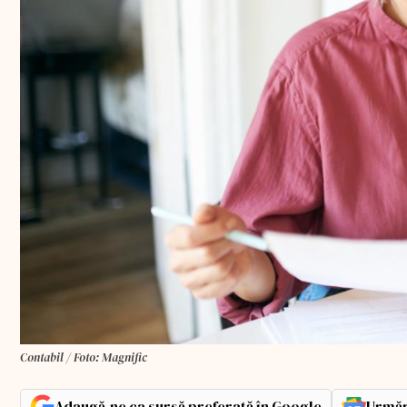
Contabil / Foto: Magnific
Adaugă-ne ca sursă preferată în Google
Urmăr