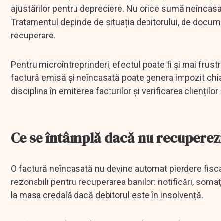
ajustărilor pentru depreciere. Nu orice sumă neîncasată
Tratamentul depinde de situația debitorului, de docum
recuperare.
Pentru microîntreprinderi, efectul poate fi și mai frustra
factură emisă și neîncasată poate genera impozit chiar
disciplina în emiterea facturilor și verificarea clienților
Ce se întâmplă dacă nu recuperezi
O factură neîncasată nu devine automat pierdere fisca
rezonabili pentru recuperarea banilor: notificări, soma
la masa credală dacă debitorul este în insolvență.