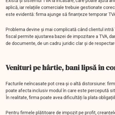
Există și sistemul TVA la încasare, care poate ajuta anu
aplică, iar relațiile comerciale trebuie gestionate core
este evidentă: firma ajunge să finanțeze temporar TVA-
Problema devine și mai complicată când clientul intră î
fiscal permite ajustarea bazei de impozitare a TVA, dar
de documente, de un cadru juridic clar și de respectar
Venituri pe hârtie, bani lipsă în co
Facturile neîncasate pot crea și o altă distorsiune: firm
poate afecta inclusiv modul în care este percepută situ
În realitate, firma poate avea dificultăți la plata obligați
Pentru firmele plătitoare de impozit pe profit, creanțele