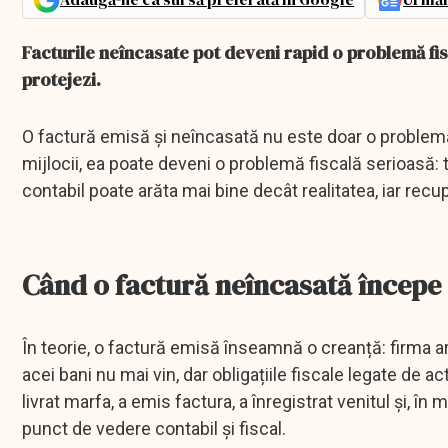
Facturile neîncasate pot deveni rapid o problemă fis
protejezi.
O factură emisă și neîncasată nu este doar o problemă
mijlocii, ea poate deveni o problemă fiscală serioasă: ta
contabil poate arăta mai bine decât realitatea, iar rec
Când o factură neîncasată începe 
În teorie, o factură emisă înseamnă o creanță: firma ar
acei bani nu mai vin, dar obligațiile fiscale legate de a
livrat marfa, a emis factura, a înregistrat venitul și, în
punct de vedere contabil și fiscal.