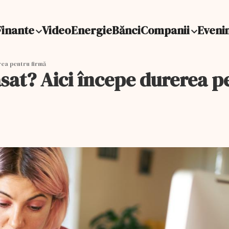
Finante
Video
Energie
Bănci
Companii
Eveni
rea pentru firmă
casat? Aici începe durerea 