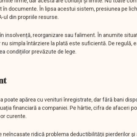
mite firme, dar acesta are condiții și limite. Nu toate comp
ct în documente. În lipsa acestui sistem, presiunea pe lich
ul din propriile resurse.
n insolvență, reorganizare sau faliment. În anumite situaț
 nu simpla întârziere la plată este suficientă. De regulă, 
ea condițiilor prevăzute de lege.
nt
a poate apărea cu venituri înregistrate, dar fără bani dispo
ația financiară a companiei. Pe hârtie, cifra de afaceri po
ilor curente.
 neîncasate ridică problema deductibilității pierderilor și 