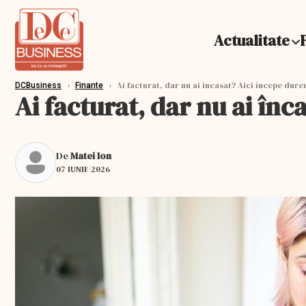
Actualitate
›
›
Ai facturat, dar nu ai încasat? Aici începe dure
DCBusiness
Finante
Ai facturat, dar nu ai în
De
Matei Ion
07 IUNIE 2026