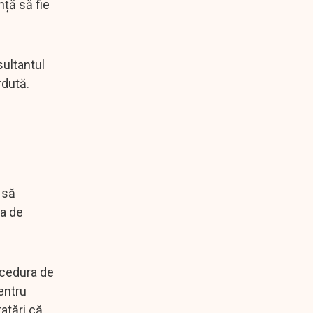
nță să fie
sultantul
rdută.
 să
ra de
ocedura de
entru
atări că