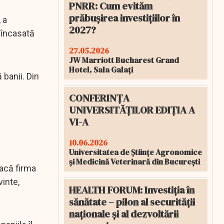
PNRR: Cum evităm
prăbușirea investițiilor în
 a
2027?
eîncasată
27.05.2026
JW Marriott Bucharest Grand
Hotel, Sala Galați
 banii. Din
CONFERINȚA
UNIVERSITĂȚILOR EDIȚIA A
VI-A
10.06.2026
Universitatea de Științe Agronomice
și Medicină Veterinară din București
Dacă firma
vinte,
HEALTH FORUM: Investiția în
sănătate – pilon al securității
naționale și al dezvoltării