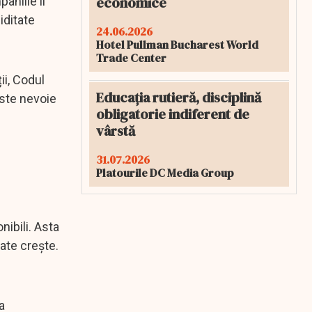
economice
aniile îl
iditate
24.06.2026
Hotel Pullman Bucharest World
Trade Center
ii, Codul
Educația rutieră, disciplină
este nevoie
obligatorie indiferent de
vârstă
31.07.2026
Platourile DC Media Group
nibili. Asta
ate crește.
a