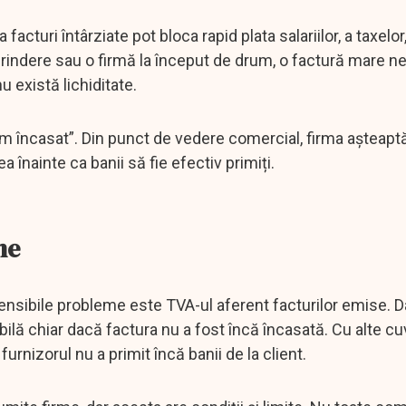
turi întârziate pot bloca rapid plata salariilor, a taxelor,
eprindere sau o firmă la început de drum, o factură mare n
u există lichiditate.
„am încasat”. Din punct de vedere comercial, firma așteaptă
a înainte ca banii să fie efectiv primiți.
ne
sensibile probleme este TVA-ul aferent facturilor emise. 
bilă chiar dacă factura nu a fost încă încasată. Cu alte cu
rnizorul nu a primit încă banii de la client.