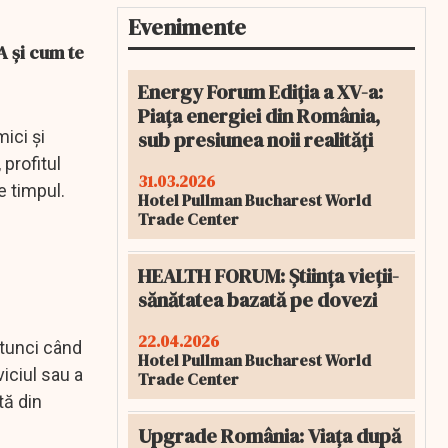
Evenimente
A și cum te
Energy Forum Ediția a XV-a:
Piața energiei din România,
sub presiunea noii realități
ici și
 profitul
31.03.2026
e timpul.
Hotel Pullman Bucharest World
Trade Center
HEALTH FORUM: Știința vieții-
sănătatea bazată pe dovezi
22.04.2026
atunci când
Hotel Pullman Bucharest World
viciul sau a
Trade Center
tă din
Upgrade România: Viața după