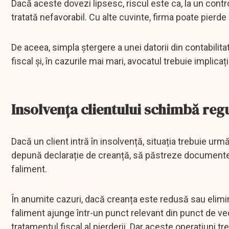
Dacă aceste dovezi lipsesc, riscul este ca, la un contro
tratată nefavorabil. Cu alte cuvinte, firma poate pierde
De aceea, simpla ștergere a unei datorii din contabilitat
fiscal și, în cazurile mai mari, avocatul trebuie implica
Insolvența clientului schimbă regu
Dacă un client intră în insolvență, situația trebuie urm
depună declarație de creanță, să păstreze documente
faliment.
În anumite cazuri, dacă creanța este redusă sau elimi
faliment ajunge într-un punct relevant din punct de ve
tratamentul fiscal al pierderii. Dar aceste operațiuni