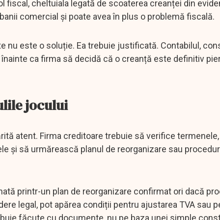
l fiscal, cheltuiala legată de scoaterea creanței din evide
 banii comercial și poate avea în plus o problemă fiscală.
e nu este o soluție. Ea trebuie justificată. Contabilul, con
ți înainte ca firma să decidă că o creanță este definitiv pie
lile jocului
ărită atent. Firma creditoare trebuie să verifice termenele,
le și să urmărească planul de reorganizare sau procedu
nată printr-un plan de reorganizare confirmat ori dacă pr
dere legal, pot apărea condiții pentru ajustarea TVA sau p
 trebuie făcute cu documente, nu pe baza unei simple const