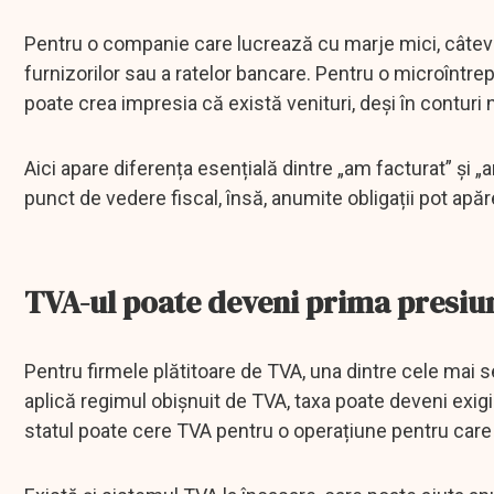
Pentru o companie care lucrează cu marje mici, câteva fac
furnizorilor sau a ratelor bancare. Pentru o microîntr
poate crea impresia că există venituri, deși în conturi n
Aici apare diferența esențială dintre „am facturat” și 
punct de vedere fiscal, însă, anumite obligații pot apăre
TVA-ul poate deveni prima presiu
Pentru firmele plătitoare de TVA, una dintre cele mai 
aplică regimul obișnuit de TVA, taxa poate deveni exigi
statul poate cere TVA pentru o operațiune pentru care fu