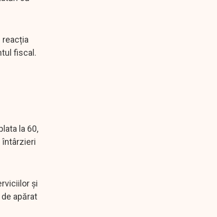
 reacția
ul fiscal.
lata la 60,
 întârzieri
viciilor și
 de apărat