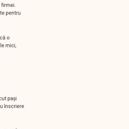
firmei.
ate pentru
 că o
le mici,
cut pași
u înscriere