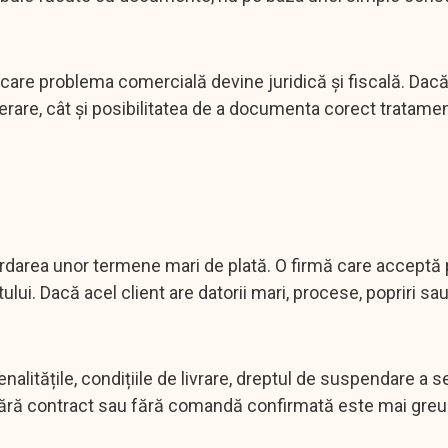
 care problema comercială devine juridică și fiscală. Dacă
erare, cât și posibilitatea de a documenta corect tratament
ordarea unor termene mari de plată. O firmă care acceptă p
ului. Dacă acel client are datorii mari, procese, popriri sau
itățile, condițiile de livrare, dreptul de suspendare a ser
ă fără contract sau fără comandă confirmată este mai greu