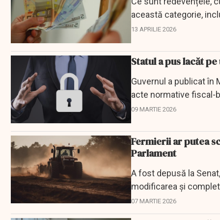
Ce sunt redevențele, cum
această categorie, incl
13 APRILIE 2026
Statul a pus lacăt pe
Guvernul a publicat în
acte normative fiscal-b
produse...
09 MARTIE 2026
Fermierii ar putea sc
Parlament
A fost depusă la Senat, 
modificarea şi completa
fiscal.
07 MARTIE 2026