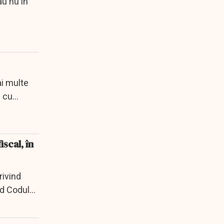
au nu în
ai multe
l cu
scal, în
rivind
nd Codul