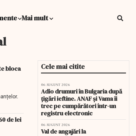
mente
Mai mult
al
Cele mai citite
te bloca
06 AUGUST 2026
Adio drumuri în Bulgaria după
anțelor.
țigări ieftine. ANAF și Vama îi
trec pe cumpărători într-un
registru electronic
60 de lei
06 AUGUST 2026
Val de angajări la