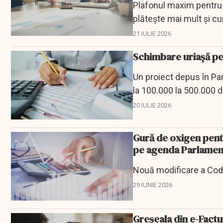
Plafonul maxim pentru 
plătește mai mult și c
21 IULIE 2026
Schimbare uriașă pen
Un proiect depus în Pa
la 100.000 la 500.000 d
1% pe venituri.
20 IULIE 2026
Gură de oxigen pent
pe agenda Parlamen
Nouă modificare a Codu
29 IUNIE 2026
Greșeala din e-Factu