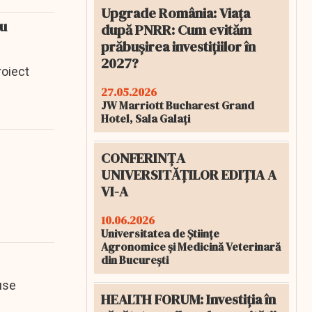
Upgrade România: Viața
ru
după PNRR: Cum evităm
prăbușirea investițiilor în
2027?
roiect
27.05.2026
JW Marriott Bucharest Grand
Hotel, Sala Galați
CONFERINȚA
UNIVERSITĂȚILOR EDIȚIA A
VI-A
10.06.2026
Universitatea de Științe
Agronomice și Medicină Veterinară
din București
use
HEALTH FORUM: Investiția în