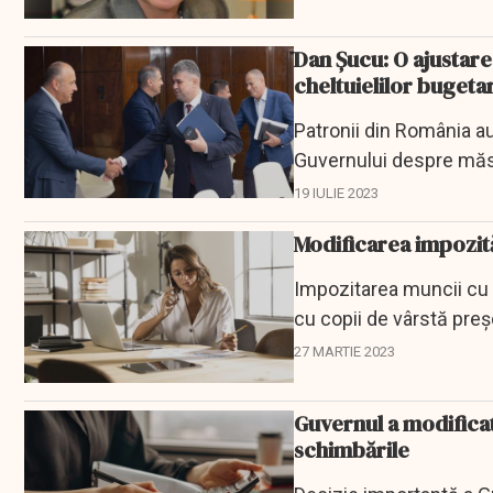
Dan Şucu: O ajustare 
cheltuielilor bugeta
Patronii din România au 
Guvernului despre măsu
19 IULIE 2023
Modificarea impozită
Impozitarea muncii cu n
cu copii de vârstă preşc
27 MARTIE 2023
Guvernul a modificat
schimbările