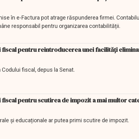
mise în e-Factura pot atrage răspunderea firmei. Contabilul
âne responsabil pentru organizarea contabilității.
fiscal pentru reintroducerea unei facilități elimina
 Codului fiscal, depus la Senat.
 fiscal pentru scutirea de impozit a mai multor cat
urale și educaționale ar putea primi scutire de impozit.