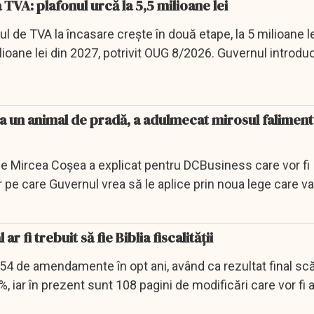
TVA: plafonul urcă la 5,5 milioane lei
l de TVA la încasare crește în două etape, la 5 milioane le
lioane lei din 2027, potrivit OUG 8/2026. Guvernul introduc
a un animal de pradă, a adulmecat mirosul faliment
 Mircea Coșea a explicat pentru DCBusiness care vor fi
 pe care Guvernul vrea să le aplice prin noua lege care v
l.
ar fi trebuit să fie Biblia fiscalităţii
 554 de amendamente în opt ani, având ca rezultat final s
5%, iar în prezent sunt 108 pagini de modificări care vor fi