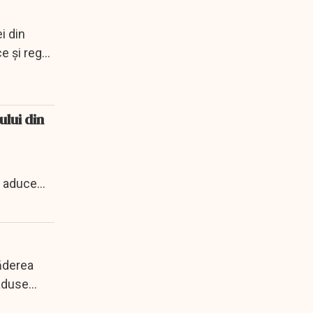
i din
e și reguli
ului din
a aduce
căderea
 aduse