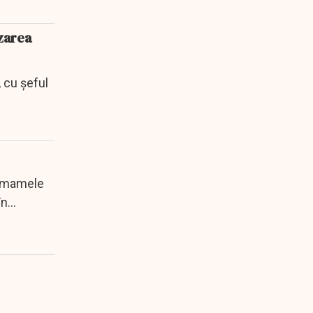
izarea
, cu șeful
al mamele
n...