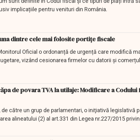
 sunt definite în Codul fiscal și ce tipuri de plăți intră s
usiv implicațiile pentru venituri din România.
 una dintre cele mai folosite portițe fiscale
 Monitorul Oficial o ordonanță de urgență care modifică m
ugetare, vizând cesionarea firmelor cu datorii și comerțu
ăpa de povara TVA la utilaje: Modificare a Codului fi
de către un grup de parlamentari, o iniţiativă legislativă p
rea alineatului (2) al art.331 din Legea nr.227/2015 privi