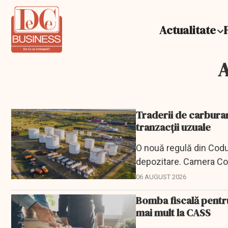
Actualitate
A
Traderii de carburan
tranzacții uzuale
O nouă regulă din Codul
depozitare. Camera Cons
06 AUGUST 2026
Bomba fiscală pentru 
mai mult la CASS