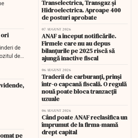
Transelectrica, Transgaz și
ne
Hidroelectrica. Aproape 400
de posturi aprobate
07 AUGUST 2026
 ori
ANAF a început notificările.
Firmele care nu au depus
inderi de
bilanțurile pe 2025 riscă să
ozitul de
ajungă inactive fiscal
06 AUGUST 2026
Traderii de carburanți, prinși
într-o capcană fiscală. O regulă
ividende,
nouă poate bloca tranzacții
uzuale
06 AUGUST 2026
Când poate ANAF reclasifica un
împrumut de la firma-mamă
drept capital
utomat pe