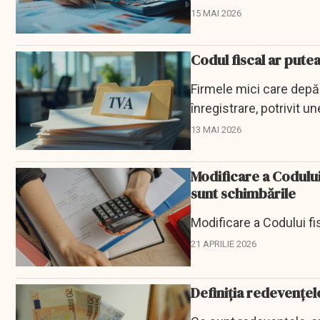
15 MAI 2026
Codul fiscal ar pute
Firmele mici care depă
înregistrare, potrivit un
13 MAI 2026
Modificare a Codului 
sunt schimbările
Modificare a Codului fi
21 APRILIE 2026
Definiția redevențel