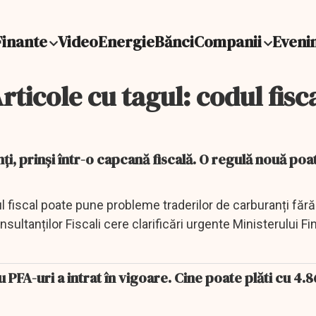
Finante
Video
Energie
Bănci
Companii
Eveni
rticole cu tagul: codul fisc
ți, prinși într-o capcană fiscală. O regulă nouă poa
 fiscal poate pune probleme traderilor de carburanți fără
ultanților Fiscali cere clarificări urgente Ministerului Fin
PFA-uri a intrat în vigoare. Cine poate plăti cu 4.8