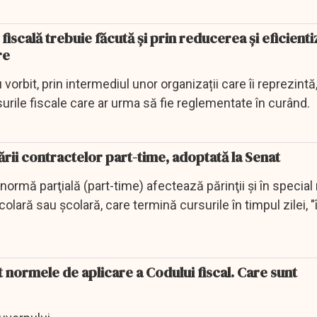
fiscală trebuie făcută şi prin reducerea şi eficient
re
vorbit, prin intermediul unor organizații care îi reprezintă
rile fiscale care ar urma să fie reglementate în curând.
rii contractelor part-time, adoptată la Senat
ormă parţială (part-time) afectează părinţii şi în speci
olară sau şcolară, care termină cursurile în timpul zilei, "î
 normele de aplicare a Codului fiscal. Care sunt