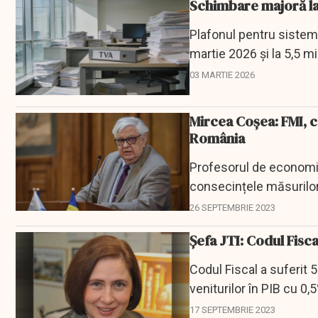
Schimbare majoră la 
Plafonul pentru sistemu
martie 2026 și la 5,5 mi
tranzitorii...
03 MARTIE 2026
Mircea Coșea: FMI, c
România
Profesorul de economie
consecințele măsurilor
modificări Codului fisca
26 SEPTEMBRIE 2023
Șefa JTI: Codul Fiscal 
Codul Fiscal a suferit
veniturilor în PIB cu 0,
Codului Fiscal,...
17 SEPTEMBRIE 2023