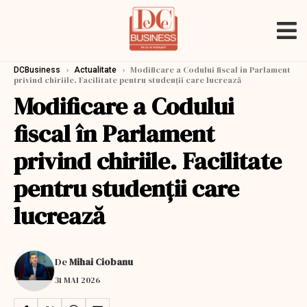
›
›
Modificare a Codului fiscal în Parlament
DCBusiness
Actualitate
privind chiriile. Facilitate pentru studenţii care lucrează
Modificare a Codului
fiscal în Parlament
privind chiriile. Facilitate
pentru studenţii care
lucrează
De
Mihai Ciobanu
31 MAI 2026