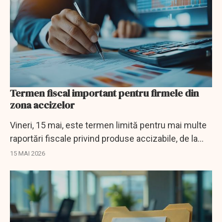
Termen fiscal important pentru firmele din
zona accizelor
Vineri, 15 mai, este termen limită pentru mai multe
raportări fiscale privind produse accizabile, de la
tutun și alcool până la bere, vin și combustibili.
15 MAI 2026