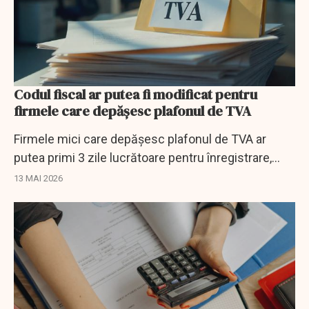
Codul fiscal ar putea fi modificat pentru
firmele care depășesc plafonul de TVA
Firmele mici care depășesc plafonul de TVA ar
putea primi 3 zile lucrătoare pentru înregistrare,
potrivit unei propuneri legislative aflate la Senat.
13 MAI 2026