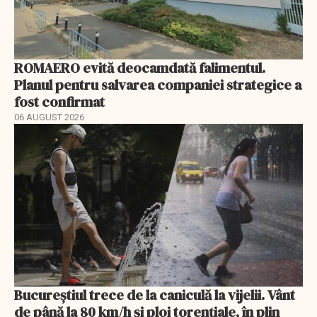
ROMAERO evită deocamdată falimentul.
Planul pentru salvarea companiei strategice a
fost confirmat
06 AUGUST 2026
Bucureștiul trece de la caniculă la vijelii. Vânt
de până la 80 km/h și ploi torențiale, în plin