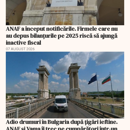
ANAF a început notificările. Firmele care nu
au depus bilanțurile pe 2025 riscă să ajungă
inactive fiscal
07 AUGUST 2026
Adio drumuri în Bulgaria după țigări ieftine.
ANAF și Vama îi trec pe cumpărători într-un