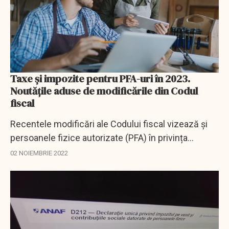
Taxe și impozite pentru PFA-uri în 2023.
Noutățile aduse de modificările din Codul
fiscal
Recentele modificări ale Codului fiscal vizează și
persoanele fizice autorizate (PFA) în privința
impozitelor pe venit și contribuții sociale pe care le
02 NOIEMBRIE 2022
datorează la stat.