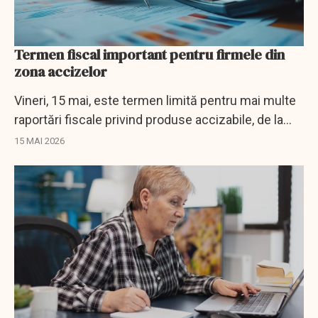
Termen fiscal important pentru firmele din
zona accizelor
Vineri, 15 mai, este termen limită pentru mai multe
raportări fiscale privind produse accizabile, de la
tutun și alcool până la bere, vin și combustibili.
15 MAI 2026