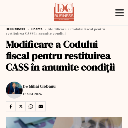
›
›
Modificare a Codului fiscal pentru
DCBusiness
Finante
restituirea CASS în anumite condiţii
Modificare a Codului
fiscal pentru restituirea
CASS în anumite condiţii
De
Mihai Ciobanu
17 MAI 2026