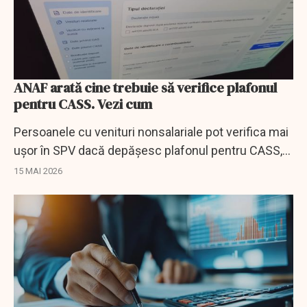
ANAF arată cine trebuie să verifice plafonul
pentru CASS. Vezi cum
Persoanele cu venituri nonsalariale pot verifica mai
ușor în SPV dacă depășesc plafonul pentru CASS,
prin aplicația de precompletare a D212.
15 MAI 2026