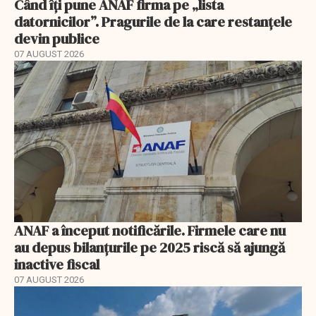
Când îți pune ANAF firma pe „lista
datornicilor”. Pragurile de la care restanțele
devin publice
07 AUGUST 2026
ANAF a început notificările. Firmele care nu
au depus bilanțurile pe 2025 riscă să ajungă
inactive fiscal
07 AUGUST 2026