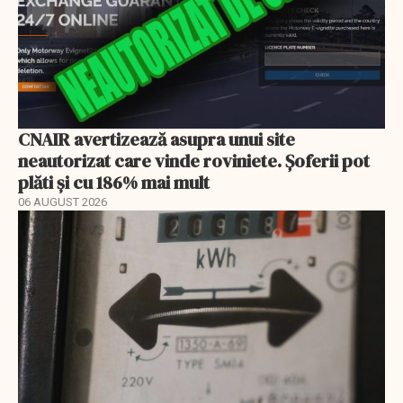
CNAIR avertizează asupra unui site
neautorizat care vinde roviniete. Șoferii pot
plăti și cu 186% mai mult
06 AUGUST 2026