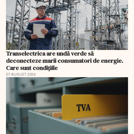
Transelectrica are undă verde să
deconecteze marii consumatori de energie.
Care sunt condițiile
07 AUGUST 2026