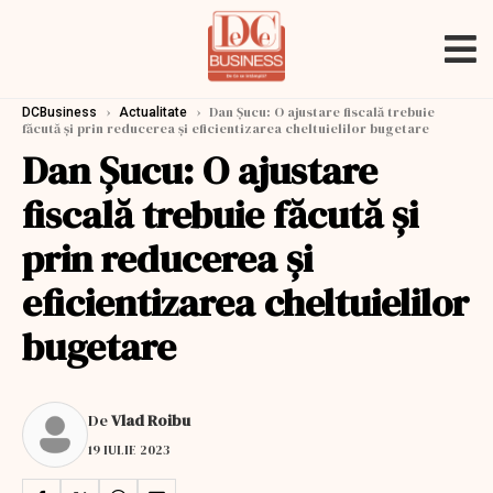
›
›
Dan Şucu: O ajustare fiscală trebuie
DCBusiness
Actualitate
făcută şi prin reducerea şi eficientizarea cheltuielilor bugetare
Dan Şucu: O ajustare
fiscală trebuie făcută şi
prin reducerea şi
eficientizarea cheltuielilor
bugetare
De
Vlad Roibu
19 IULIE 2023