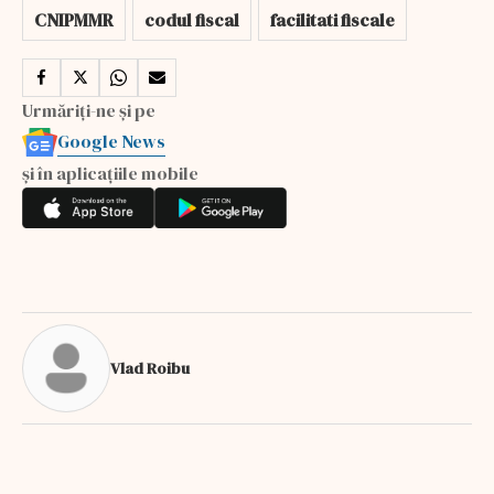
CNIPMMR
codul fiscal
facilitati fiscale
Urmăriți-ne și pe
Google News
și în aplicațiile mobile
Vlad Roibu