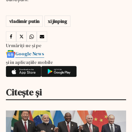
vladimir putin
xi jinping
Urmăriți-ne și pe
Google News
și în aplicațiile mobile
Citește și