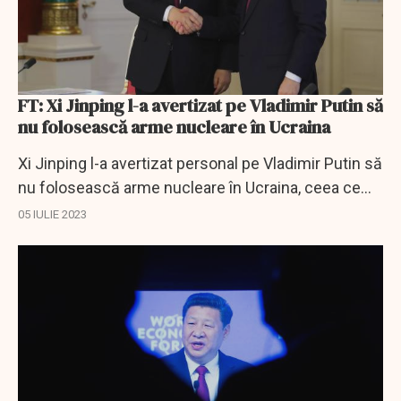
FT: Xi Jinping l-a avertizat pe Vladimir Putin să
nu folosească arme nucleare în Ucraina
Xi Jinping l-a avertizat personal pe Vladimir Putin să
nu folosească arme nucleare în Ucraina, ceea ce
indică faptul că Beijingul este îngrijorat de războiul
05 IULIE 2023
Rusiei, chiar dacă oferă sprijin...