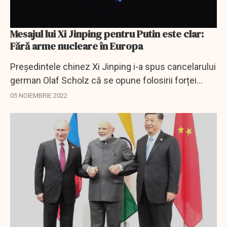
Mesajul lui Xi Jinping pentru Putin este clar:
Fără arme nucleare în Europa
Președintele chinez Xi Jinping i-a spus cancelarului
german Olaf Scholz că se opune folosirii forței
nucleare în Europa, în cele mai directe remarci ale
05 NOIEMBRIE 2022
sale de până acum cu privire la...