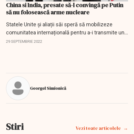
China si India, presate să-l convingă pe Putin
să nu folosească arme nucleare
Statele Unite și aliații săi speră să mobilizeze
comunitatea internațională pentru a-i transmite un
mesaj fără echivoc lui Vladimir Putin: Folosirea
29 SEPTEMBRIE 2022
armelor nucleare ar determina un răspuns...
Georgel Simionică
Stiri
Vezi toate articolele