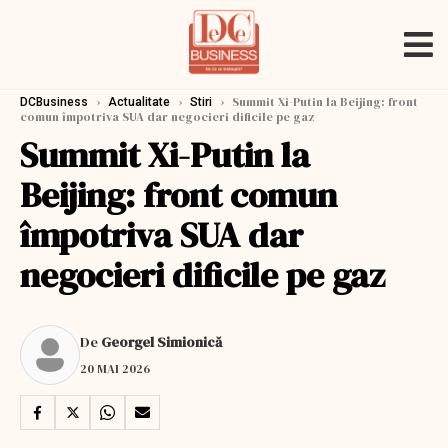
›
›
›
Summit Xi-Putin la Beijing: front
DCBusiness
Actualitate
Stiri
comun împotriva SUA dar negocieri dificile pe gaz
Summit Xi-Putin la
Beijing: front comun
împotriva SUA dar
negocieri dificile pe gaz
De
Georgel Simionică
20 MAI 2026