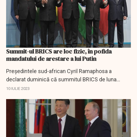
Summit-ul BRICS are loc fizic, în pofida
mandatului de arestare a lui Putin
Președintele sud-african Cyril Ramaphosa a
declarat duminică că summitul BRICS de luna
viitoare, la care a fost invitat Vladimir Putin, va avea
10 IULIE 2023
loc fizic, în ciuda mandatului de arestare pe
numele...