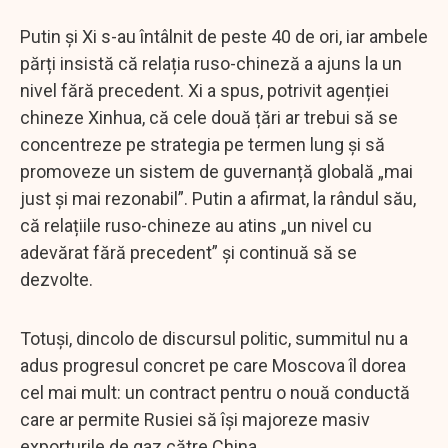
Putin și Xi s-au întâlnit de peste 40 de ori, iar ambele
părți insistă că relația ruso-chineză a ajuns la un
nivel fără precedent. Xi a spus, potrivit agenției
chineze Xinhua, că cele două țări ar trebui să se
concentreze pe strategia pe termen lung și să
promoveze un sistem de guvernanță globală „mai
just și mai rezonabil”. Putin a afirmat, la rândul său,
că relațiile ruso-chineze au atins „un nivel cu
adevărat fără precedent” și continuă să se
dezvolte.
Totuși, dincolo de discursul politic, summitul nu a
adus progresul concret pe care Moscova îl dorea
cel mai mult: un contract pentru o nouă conductă
care ar permite Rusiei să își majoreze masiv
exporturile de gaz către China.