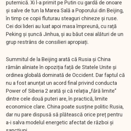
puternică. Xi l-a primit pe Putin cu gardă de onoare
și salve de tun la Marea Sală a Poporului din Beijing,
în timp ce copii fluturau steaguri chineze și ruse.
Cei doi lideri au luat apoi masa împreună, cu rață
Peking și șuncă Jinhua, și au băut ceai alături de un
grup restrâns de consilieri apropiați.
Summitul de la Beijing arată că Rusia și China
rămân aliniate în opoziția față de Statele Unite și
ordinea globală dominată de Occident. Dar faptul că
nu a fost anunțat un acord final privind conducta
Power of Siberia 2 arată și că relația „fără limite”
dintre cele două puteri are, în practică, limite
economice clare. China poate susține politic Rusia,
dar nu pare dispusă să plătească orice preț pentru
a-i salva modelul energetic afectat de război și
sancțiuni.