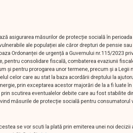
ză asigurarea măsurilor de protecție socială în perioada
ulnerabile ale populației ale căror drepturi de pensie sau 
n baza Ordonanței de urgență a Guvernului nr.115/2023 pri
e, pentru consolidare fiscală, combaterea evaziunii fiscal
m și pentru prorogarea unor termene, precum și a Legii n
lul celor care au stat la baza acordării dreptului la ajutor
nergie, prin exceptarea acestor majorări de la a fi luate în
prin scutirea eventualelor debite care au fost stabilite d
ivind măsurile de protecție socială pentru consumatorul 
acestea se vor scuti la plată prin emiterea unei noi decizii 