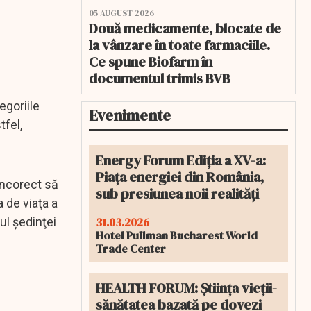
05 AUGUST 2026
Două medicamente, blocate de
la vânzare în toate farmaciile.
Ce spune Biofarm în
documentul trimis BVB
egoriile
Evenimente
tfel,
Energy Forum Ediția a XV-a:
Piața energiei din România,
incorect să
sub presiunea noii realități
 de viaţa a
31.03.2026
ul şedinţei
Hotel Pullman Bucharest World
Trade Center
HEALTH FORUM: Știința vieții-
sănătatea bazată pe dovezi