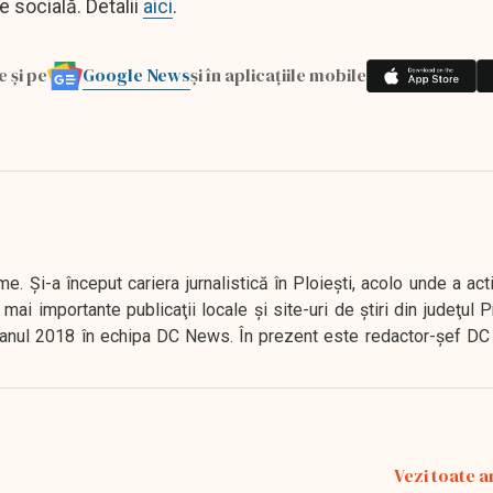
e socială. Detalii
aici
.
Google News
e și pe
și în aplicațiile mobile
. Şi-a început cariera jurnalistică în Ploieşti, acolo unde a act
mai importante publicaţii locale şi site-uri de ştiri din judeţul
 în anul 2018 în echipa DC News. În prezent este redactor-şef DC
Vezi toate a