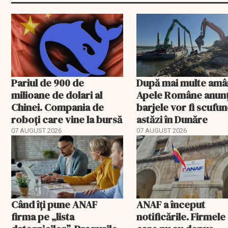
Pariul de 900 de
După mai multe amâ
milioane de dolari al
Apele Române anunț
Chinei. Compania de
barjele vor fi scufu
roboți care vine la bursă
astăzi în Dunăre
07 AUGUST 2026
07 AUGUST 2026
Când îți pune ANAF
ANAF a început
firma pe „lista
notificările. Firmele