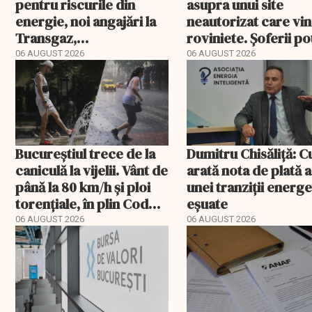
pentru riscurile din
asupra unui site
energie, noi angajări la
neautorizat care vi
Transgaz,
roviniete. Șoferii po
Transelectrica și
plăti și cu 186% mai 
06 AUGUST 2026
06 AUGUST 2026
Hidroelectrica și
programul pentru di
Bucureștiul trece de la
Dumitru Chisăliță: 
caniculă la vijelii. Vânt de
arată nota de plată a
până la 80 km/h și ploi
unei tranziții energ
torențiale, în plin Cod
eșuate
portocaliu
06 AUGUST 2026
06 AUGUST 2026