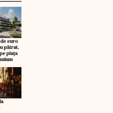
 de euro
u pătrat.
pe piața
remium
la
,