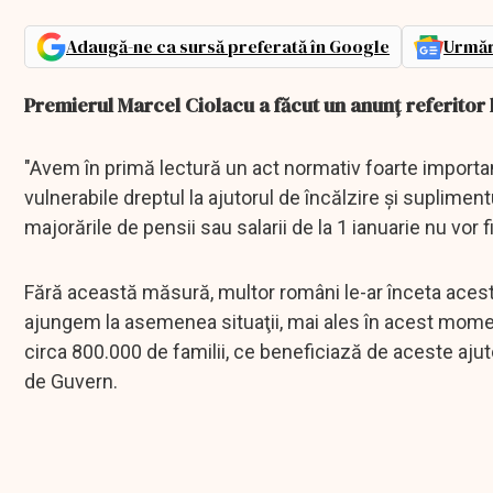
Adaugă-ne ca sursă preferată în Google
Urmăr
Premierul Marcel Ciolacu a făcut un anunţ referitor l
"Avem în primă lectură un act normativ foarte importa
vulnerabile dreptul la ajutorul de încălzire şi suplime
majorările de pensii sau salarii de la 1 ianuarie nu vor f
Fără această măsură, multor români le-ar înceta aceste 
ajungem la asemenea situaţii, mai ales în acest momen
circa 800.000 de familii, ce beneficiază de aceste ajut
de Guvern.