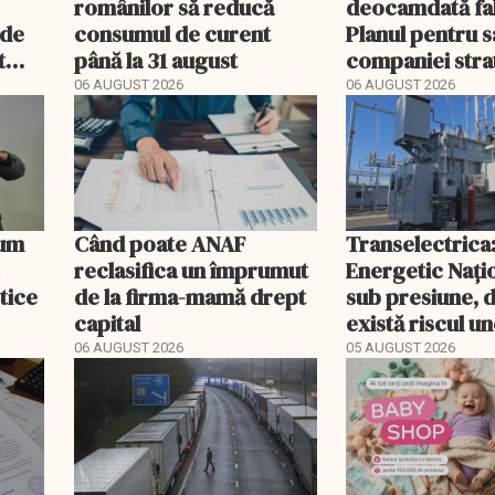
românilor să reducă
deocamdată fal
nde
consumul de curent
Planul pentru 
t
până la 31 august
companiei stra
mult
fost confirmat
06 AUGUST 2026
06 AUGUST 2026
Cum
Când poate ANAF
Transelectrica
reclasifica un împrumut
Energetic Nați
etice
de la firma-mamă drept
sub presiune, 
capital
există riscul un
majore
06 AUGUST 2026
05 AUGUST 2026