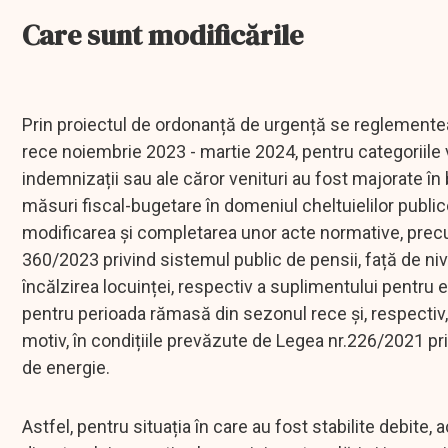
Care sunt modificările
Prin proiectul de ordonanță de urgență se reglementea
rece noiembrie 2023 - martie 2024, pentru categoriile v
indemnizații sau ale căror venituri au fost majorate î
măsuri fiscal-bugetare în domeniul cheltuielilor public
modificarea şi completarea unor acte normative, precu
360/2023 privind sistemul public de pensii, față de nive
încălzirea locuinței, respectiv a suplimentului pentru e
pentru perioada rămasă din sezonul rece și, respectiv, 
motiv, în condițiile prevăzute de Legea nr.226/2021 pr
de energie.
Astfel, pentru situația în care au fost stabilite debite, 