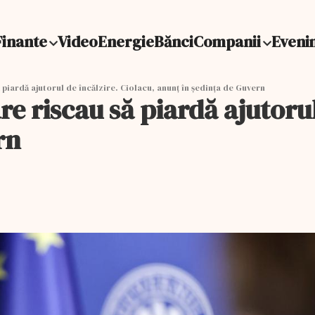
Finante
Video
Energie
Bănci
Companii
Eveni
 piardă ajutorul de încălzire. Ciolacu, anunţ în şedinţa de Guvern
e riscau să piardă ajutorul
rn