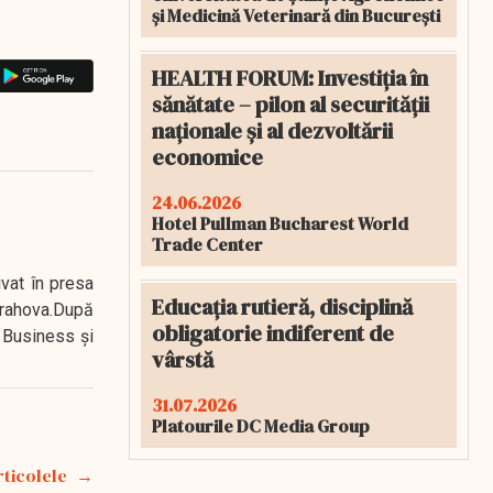
și Medicină Veterinară din București
HEALTH FORUM: Investiția în
sănătate – pilon al securității
naționale și al dezvoltării
economice
24.06.2026
Hotel Pullman Bucharest World
Trade Center
ivat în presa
Educația rutieră, disciplină
 Prahova.După
obligatorie indiferent de
 Business şi
vârstă
31.07.2026
Platourile DC Media Group
rticolele