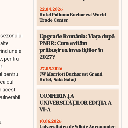
22.04.2026
Hotel Pullman Bucharest World
Trade Center
Upgrade România: Viața după
 sezonului
PNRR: Cum evităm
alte
prăbușirea investițiilor în
vind unele
2027?
e, pentru
r.
27.05.2026
JW Marriott Bucharest Grand
ul pentru
Hotel, Sala Galați
 calcul
in acest
CONFERINȚA
vulnerabil
UNIVERSITĂȚILOR EDIȚIA A
VI-A
10.06.2026
a
Universitatea de Științe Agronomice