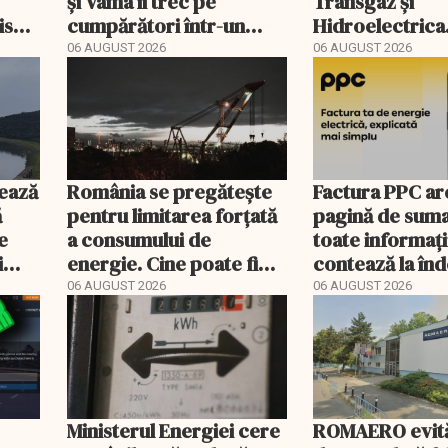
și Vama îi trec pe
Transgaz și
riscă
cumpărători într-un
Hidroelectrica
scal
registru electronic
400 de posturi
06 AUGUST 2026
06 AUGUST 2026
ează
România se pregătește
Factura PPC ar
ă
pentru limitarea forțată
pagină de suma
e
a consumului de
toate informați
i
energie. Cine poate fi
contează la î
deconectat
06 AUGUST 2026
06 AUGUST 2026
Ministerul Energiei cere
ROMAERO evit