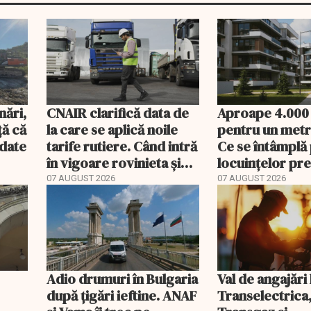
nări,
CNAIR clarifică data de
Aproape 4.000
ă că
la care se aplică noile
pentru un metr
ndate
tarife rutiere. Când intră
Ce se întâmplă 
în vigoare rovinieta și
locuințelor p
TollRo
07 AUGUST 2026
07 AUGUST 2026
Adio drumuri în Bulgaria
Val de angajări 
după țigări ieftine. ANAF
Transelectrica