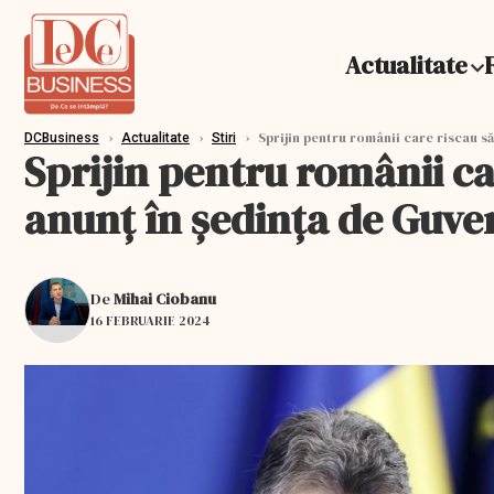
Actualitate
›
›
›
Sprijin pentru românii care riscau să
DCBusiness
Actualitate
Stiri
Sprijin pentru românii car
anunţ în şedinţa de Guve
De
Mihai Ciobanu
16 FEBRUARIE 2024