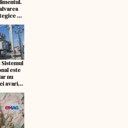
imentul.
salvarea
tegice a
: Sistemul
onal este
dar nu
ei avarii