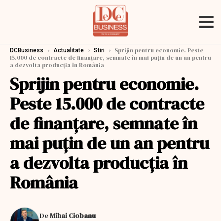
›
›
›
Sprijin pentru economie. Peste
DCBusiness
Actualitate
Stiri
15.000 de contracte de finanțare, semnate în mai puţin de un an pentru
a dezvolta producția în România
Sprijin pentru economie.
Peste 15.000 de contracte
de finanțare, semnate în
mai puţin de un an pentru
a dezvolta producția în
România
De
Mihai Ciobanu