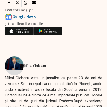
Urmăriți-ne și pe
Google News
și în aplicațiile mobile
Mihai Ciobanu
Mihai Ciobanu este un jurnalist cu peste 23 de ani de
vechime. Şi-a început cariera jurnalistică în Ploieşti, acolo
unde a activat în presa locală din 2003 şi până în 2018,
lucrând la unele dintre cele mai importante publicaţii locale
şi site-uri de ştiri din judeţul Prahova.După experienţa
acumulată în presa locală şi regională, a intrat în anul 2018