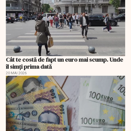
Cât te costă de fapt un euro mai scump. Unde
îl simți prima dată
20 MAI 2026