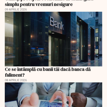
simplu pentru vremuri nesigure
09 APRILIE 2026
Ce se întâmplă cu banii tăi dacă banca dă
faliment?
08 APRILIE 2026