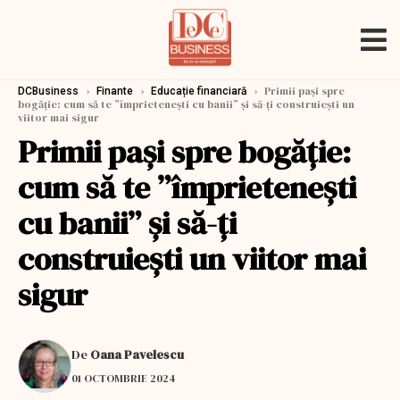
›
›
›
Primii pași spre
DCBusiness
Finante
Educație financiară
bogăție: cum să te ”împrietenești cu banii” și să-ți construiești un
viitor mai sigur
Primii pași spre bogăție:
cum să te ”împrietenești
cu banii” și să-ți
construiești un viitor mai
sigur
De
Oana Pavelescu
01 OCTOMBRIE 2024