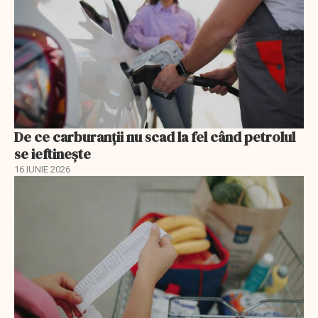
De ce carburanții nu scad la fel când petrolul
se ieftinește
16 IUNIE 2026