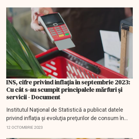
noastre, explicând, totodată, de ce viața...
INS, cifre privind inflaţia în septembrie 2023:
Cu cât s-au scumpit principalele mărfuri şi
servicii - Document
Institutul Naţional de Statistică a publicat datele
privind inflaţia şi evoluţia preţurilor de consum în
luna septembrie 2023.
12 OCTOMBRIE 2023