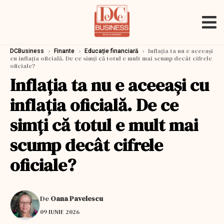
›
›
›
Inflația ta nu e aceeași
DCBusiness
Finante
Educație financiară
cu inflația oficială. De ce simți că totul e mult mai scump decât cifrele
oficiale?
Inflația ta nu e aceeași cu
inflația oficială. De ce
simți că totul e mult mai
scump decât cifrele
oficiale?
De
Oana Pavelescu
09 IUNIE 2026