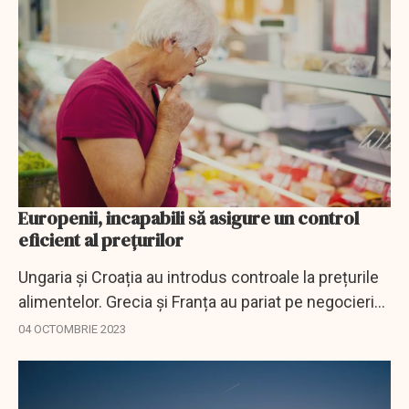
Europenii, incapabili să asigure un control
eficient al prețurilor
Ungaria și Croația au introdus controale la prețurile
alimentelor. Grecia și Franța au pariat pe negocieri
cu producătorii și distribuitorii.
04 OCTOMBRIE 2023