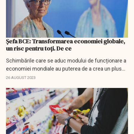
Șefa BCE: Transformarea economiei globale,
un risc pentru toți. De ce
Schimbările care se aduc modului de funcționare a
economiei mondiale au puterea de a crea un plus
de volatilitate a inflației, cu presiuni mai persistente
26 AUGUST 2023
asupra prețurilor, spune președintele...