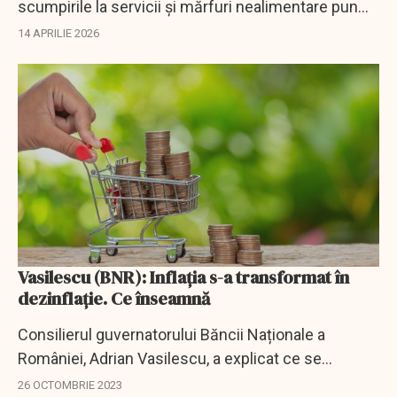
scumpirile la servicii și mărfuri nealimentare pun
presiune pe bugetele românilor, arată datele INS.
14 APRILIE 2026
Vasilescu (BNR): Inflația s-a transformat în
dezinflație. Ce înseamnă
Consilierul guvernatorului Băncii Naționale a
României, Adrian Vasilescu, a explicat ce se
întâmplă cu inflația care, potrivit spuselor sale, s-a
26 OCTOMBRIE 2023