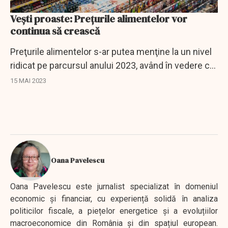
Veşti proaste: Preţurile alimentelor vor
continua să crească
Preţurile alimentelor s-ar putea menţine la un nivel
ridicat pe parcursul anului 2023, având în vedere că
există riscuri legate de evoluţia vremii, o cerere
15 MAI 2023
susţinută şi de nevoia de...
Oana Pavelescu
Oana Pavelescu este jurnalist specializat în domeniul
economic și financiar, cu experiență solidă în analiza
politicilor fiscale, a piețelor energetice și a evoluțiilor
macroeconomice din România și din spațiul european.