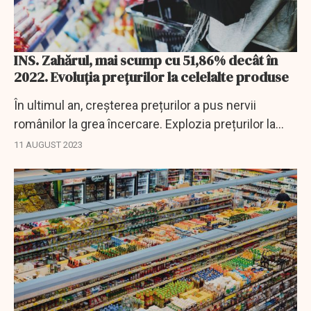
INS. Zahărul, mai scump cu 51,86% decât în
2022. Evoluția prețurilor la celelalte produse
În ultimul an, creșterea prețurilor a pus nervii
românilor la grea încercare. Explozia prețurilor la
gaze și energie s-a regăsit într-o serie de produse
11 AUGUST 2023
necesare traiului de zi cu zi.