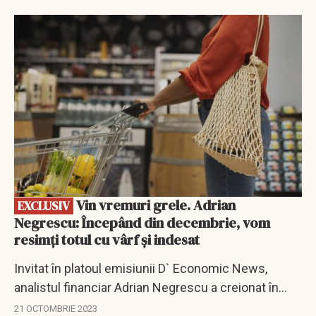
transformat în dezinflație. Ce înseamnă...
EXCLUSIV
Vin vremuri grele. Adrian
EXCLUSIV
Negrescu: Începând din decembrie, vom
resimți totul cu vârf și indesat
Invitat în platoul emisiunii D` Economic News,
analistul financiar Adrian Negrescu a creionat în
culori sumbre tabloul evoluției economice a țării
21 OCTOMBRIE 2023