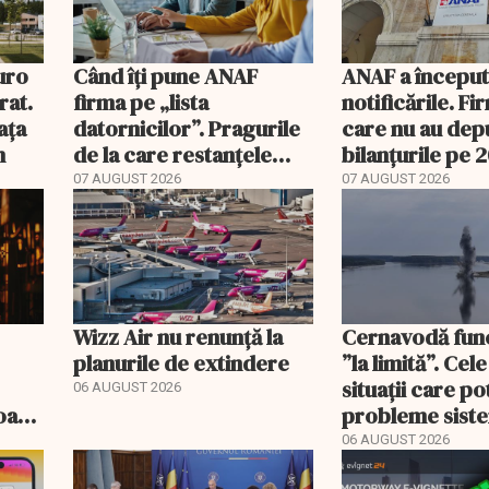
uro
Când îți pune ANAF
ANAF a începu
rat.
firma pe „lista
notificările. Fi
ața
datornicilor”. Pragurile
care nu au dep
m
de la care restanțele
bilanțurile pe 
devin publice
să ajungă inacti
07 AUGUST 2026
07 AUGUST 2026
Wizz Air nu renunță la
Cernavodă fun
planurile de extindere
”la limită”. Cel
situații care p
06 AUGUST 2026
roape
probleme sist
bate
energetic
06 AUGUST 2026