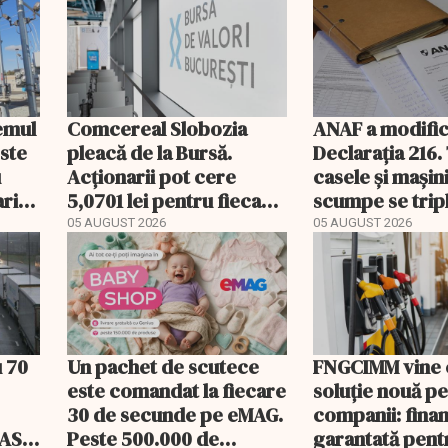
temul
Comcereal Slobozia
ANAF a modific
este
pleacă de la Bursă.
Declarația 216.
u
Acționarii pot cere
casele și mașin
rii
5,0701 lei pentru fiecare
scumpe se trip
acțiune
2026
05 AUGUST 2026
05 AUGUST 2026
u 70
Un pachet de scutece
FNGCIMM vine 
este comandat la fiecare
soluție nouă p
30 de secunde pe eMAG.
companii: fina
 ASF
Peste 500.000 de
garantată pent