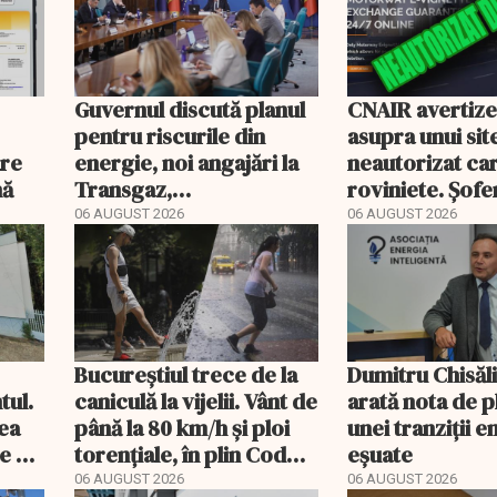
Guvernul discută planul
CNAIR avertiz
pentru riscurile din
asupra unui sit
are
energie, noi angajări la
neautorizat ca
nă
Transgaz,
roviniete. Șofer
Transelectrica și
plăti și cu 186
06 AUGUST 2026
06 AUGUST 2026
Hidroelectrica și
programul pentru di
Bucureștiul trece de la
Dumitru Chisăl
tul.
caniculă la vijelii. Vânt de
arată nota de p
rea
până la 80 km/h și ploi
unei tranziții 
e a
torențiale, în plin Cod
eșuate
portocaliu
06 AUGUST 2026
06 AUGUST 2026