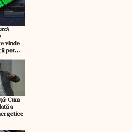
ează
e
re vinde
ii pot
% mai mult
iță: Cum
lată a
energetice