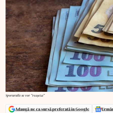
Sporuruile se vor ”reașeza”
Adaugă-ne ca sursă preferată în Google
Urmăr