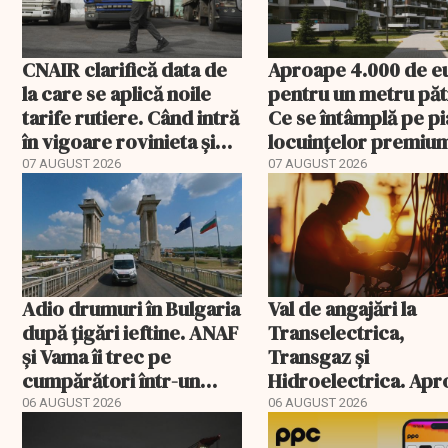
CNAIR clarifică data de
Aproape 4.000 de e
la care se aplică noile
pentru un metru păt
tarife rutiere. Când intră
Ce se întâmplă pe pi
în vigoare rovinieta și
locuințelor premiu
TollRo
07 AUGUST 2026
07 AUGUST 2026
Adio drumuri în Bulgaria
Val de angajări la
după țigări ieftine. ANAF
Transelectrica,
și Vama îi trec pe
Transgaz și
cumpărători într-un
Hidroelectrica. Ap
registru electronic
400 de posturi apro
06 AUGUST 2026
06 AUGUST 2026