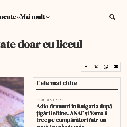
mente
Mai mult
ate doar cu liceul
Cele mai citite
06 AUGUST 2026
Adio drumuri în Bulgaria după
țigări ieftine. ANAF și Vama îi
trec pe cumpărători într-un
registru electronic