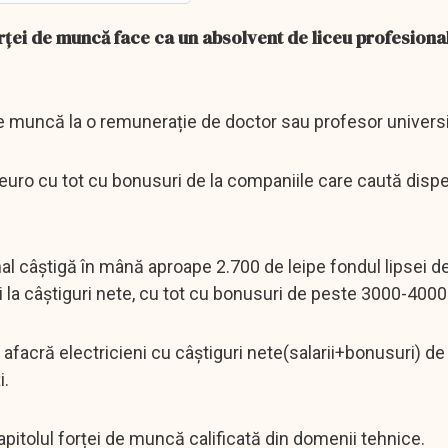
orței de muncă face ca un absolvent de liceu profesiona
 de muncă la o remunerație de doctor sau profesor universi
e euro cu tot cu bonusuri de la companiile care caută disp
nal câștigă în mână aproape 2.700 de leipe fondul lipsei d
 la câștiguri nete, cu tot cu bonusuri de peste 3000-4000 
facră electricieni cu câștiguri nete(salarii+bonusuri) de
i.
pitolul forței de muncă calificată din domenii tehnice.