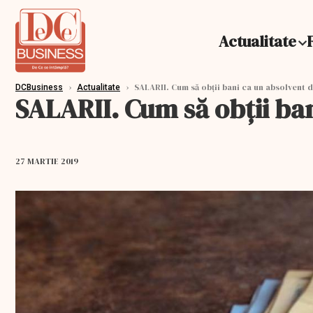
Actualitate
›
›
SALARII. Cum să obții bani ca un absolvent d
DCBusiness
Actualitate
SALARII. Cum să obții ban
27 MARTIE 2019