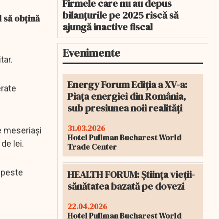
Firmele care nu au depus
bilanțurile pe 2025 riscă să
l să obțină
ajungă inactive fiscal
Evenimente
tar.
Energy Forum Ediția a XV-a:
erate
Piața energiei din România,
sub presiunea noii realități
31.03.2026
e meseriași
Hotel Pullman Bucharest World
de lei.
Trade Center
 peste
HEALTH FORUM: Știința vieții-
sănătatea bazată pe dovezi
22.04.2026
Hotel Pullman Bucharest World