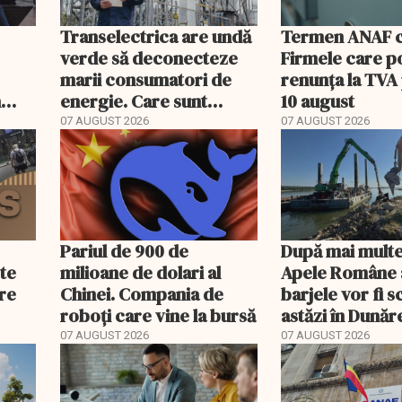
Transelectrica are undă
Termen ANAF ch
verde să deconecteze
Firmele care p
marii consumatori de
renunța la TVA
n
energie. Care sunt
10 august
condițiile
07 AUGUST 2026
07 AUGUST 2026
Pariul de 900 de
După mai multe
ste
milioane de dolari al
Apele Române 
are
Chinei. Compania de
barjele vor fi 
roboți care vine la bursă
astăzi în Dunăr
e
07 AUGUST 2026
07 AUGUST 2026
eară