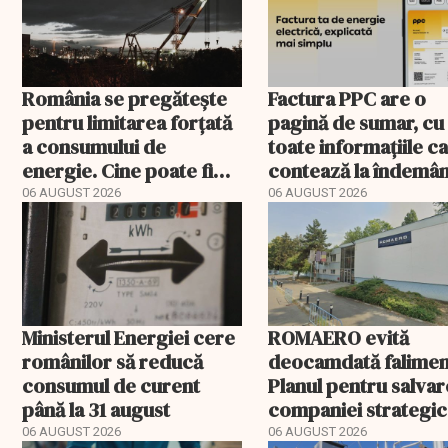
România se pregătește
Factura PPC are o
pentru limitarea forțată
pagină de sumar, cu
a consumului de
toate informațiile c
energie. Cine poate fi
contează la îndemâ
deconectat
06 AUGUST 2026
06 AUGUST 2026
Ministerul Energiei cere
ROMAERO evită
românilor să reducă
deocamdată falimen
consumul de curent
Planul pentru salva
până la 31 august
companiei strategic
fost confirmat
06 AUGUST 2026
06 AUGUST 2026