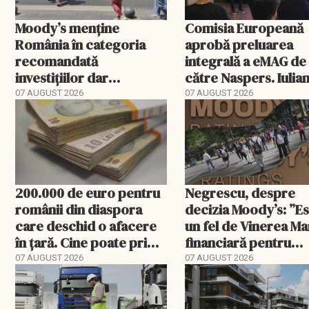
Moody’s menține
Comisia Europeană
România în categoria
aprobă preluarea
recomandată
integrală a eMAG de
investițiilor dar
către Naspers. Iulia
transmite un
Stanciu iese din
07 AUGUST 2026
07 AUGUST 2026
avertisment
acționariat
200.000 de euro pentru
Negrescu, despre
românii din diaspora
decizia Moody’s: ”E
care deschid o afacere
un fel de Vinerea M
în țară. Cine poate primi
financiară pentru
banii și ce trebuie
România”. Miza nu s
07 AUGUST 2026
07 AUGUST 2026
rambursat
încheie în această s