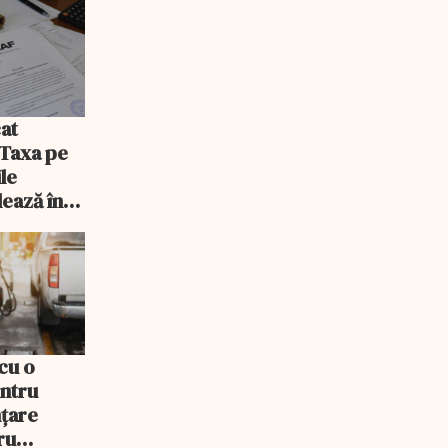
at
 Taxa pe
ile
lează în
cu o
entru
nțare
ru