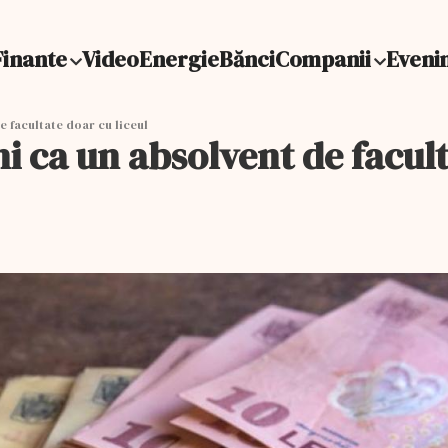
Finante
Video
Energie
Bănci
Companii
Eveni
e facultate doar cu liceul
i ca un absolvent de facult