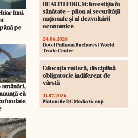
HEALTH FORUM: Investiția în
sănătate – pilon al securității
iar luni.
naționale și al dezvoltării
ot
economice
 până pe
24.06.2026
Hotel Pullman Bucharest World
Trade Center
Educația rutieră, disciplină
obligatorie indiferent de
vârstă
 amânări,
anunță că
31.07.2026
scufundate
Platourile DC Media Group
e