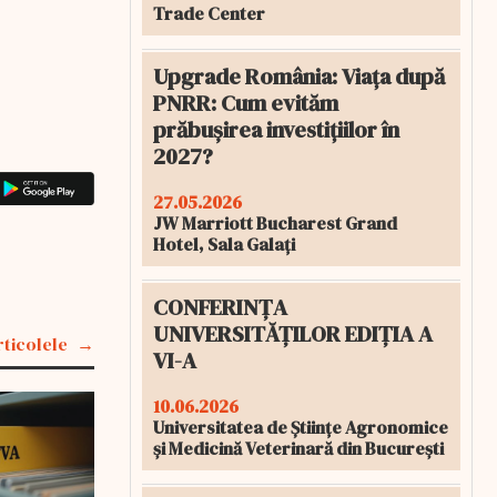
Trade Center
Upgrade România: Viața după
PNRR: Cum evităm
prăbușirea investițiilor în
2027?
27.05.2026
JW Marriott Bucharest Grand
Hotel, Sala Galați
CONFERINȚA
UNIVERSITĂȚILOR EDIȚIA A
rticolele
VI-A
10.06.2026
Universitatea de Științe Agronomice
și Medicină Veterinară din București