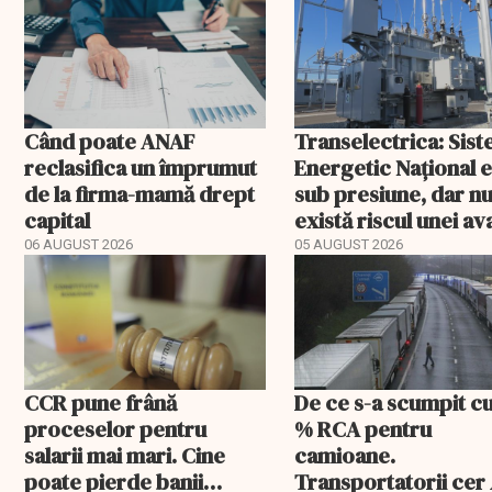
Când poate ANAF
Transelectrica: Sis
reclasifica un împrumut
Energetic Național 
de la firma-mamă drept
sub presiune, dar n
capital
există riscul unei ava
majore
06 AUGUST 2026
05 AUGUST 2026
CCR pune frână
De ce s-a scumpit c
proceselor pentru
% RCA pentru
salarii mai mari. Cine
camioane.
poate pierde banii
Transportatorii cer