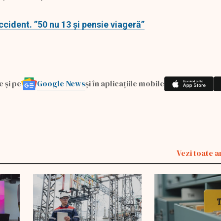
ccident. ”50 nu 13 și pensie viageră”
Google News
e și pe
și în aplicațiile mobile
Vezi toate a