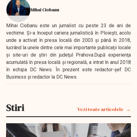
Mihai Ciobanu
Mihai Ciobanu este un jurnalist cu peste 23 de ani de
vechime. Şi-a început cariera jurnalistică în Ploieşti, acolo
unde a activat în presa locală din 2003 şi până în 2018,
lucrând la unele dintre cele mai importante publicaţii locale
şi site-uri de ştiri din judeţul Prahova.După experienţa
acumulată în presa locală şi regională, a intrat în anul 2018
în echipa DC News. În prezent este redactor-şef DC
Business şi redactor la DC News.
Stiri
Vezi toate articolele