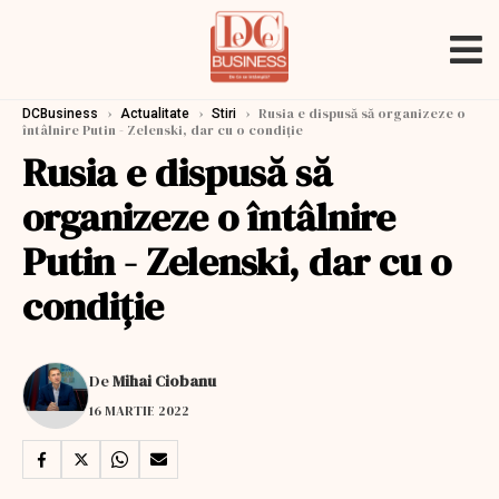
›
›
›
Rusia e dispusă să organizeze o
DCBusiness
Actualitate
Stiri
întâlnire Putin - Zelenski, dar cu o condiţie
Rusia e dispusă să
organizeze o întâlnire
Putin - Zelenski, dar cu o
condiţie
De
Mihai Ciobanu
16 MARTIE 2022