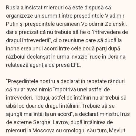
Rusia a insistat miercuri că este dispusă să
organizeze un summit între preşedintele Vladimir
Putin şi preşedintele ucrainean Volodimir Zelenski,
dar a precizat că nu trebuie să fie o "întrevedere de
dragul întrevederii", ci o reuniune care să ducă la
încheierea unui acord între cele două părţi după
războiul declanşat în urma invaziei ruse în Ucraina,
relatează agenţia de presă EFE.
"Preşedintele nostru a declarat în repetate rânduri
că nu ar avea nimic împotriva unei astfel de
întrevederi. Totuşi, astfel de întâlniri nu ar trebui să
aibă loc doar de dragul întâlnirii. Trebuie să se
ajungă mai întâi la un acord", a declarat ministrul rus
de externe Serghei Lavrov, după întâlnirea de
miercuri la Moscova cu omologul său turc, Mevlut