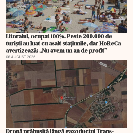
Litoralul, ocupat 100%. Peste 200.000 de
turiști au luat cu asalt stațiunile, dar HoReCa
avertizează: „Nu avem un an de profit”
08 AUGUST 2026
Dronă prăbușită lângă gazoductul Trans-