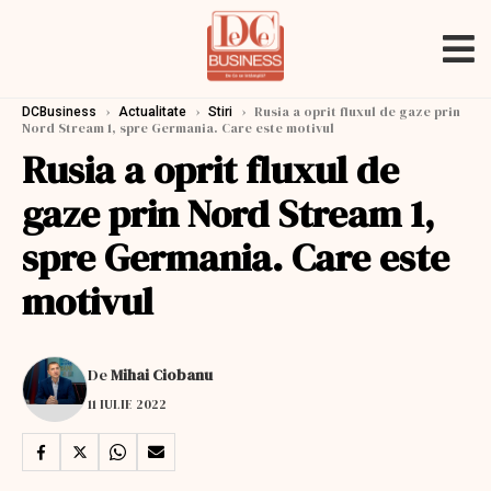
›
›
›
Rusia a oprit fluxul de gaze prin
DCBusiness
Actualitate
Stiri
Nord Stream 1, spre Germania. Care este motivul
Rusia a oprit fluxul de
gaze prin Nord Stream 1,
spre Germania. Care este
motivul
De
Mihai Ciobanu
11 IULIE 2022