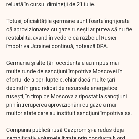
reluată în cursul dimineţii de 21 iulie.
Totuşi, oficialităţile germane sunt foarte îngrijorate
că aprovizionarea cu gaze ruseşti ar putea să nu fie
restabilită, având în vedere că războiul Rusiei
împotriva Ucrainei continuă, notează DPA.
Germania şi alte ţări occidentale au impus mai
multe runde de sancţiuni împotriva Moscovei în
efortul de a opri luptele, chiar dacă multe ţări
depind în grad ridicat de resursele energetice
ruseşti, în timp ce Moscova a ripostat la sancţiuni
prin întreruperea aprovizionării cu gaze a mai
multor state care au instituit sancţiuni împotriva sa.
Compania publică rusă Gazprom şi-a redus deja
semnificativ volumele livrate prin conducta Nord