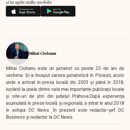
și în aplicațiile mobile
Mihai Ciobanu
Mihai Ciobanu este un jurnalist cu peste 23 de ani de
vechime. Şi-a început cariera jurnalistică în Ploieşti, acolo
unde a activat în presa locală din 2003 şi până în 2018,
lucrând la unele dintre cele mai importante publicaţii locale
şi site-uri de ştiri din judeţul Prahova.După experienţa
acumulată în presa locală şi regională, a intrat în anul 2018
în echipa DC News. În prezent este redactor-şef DC
Business şi redactor la DC News.