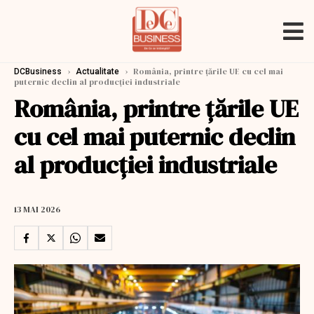
›
›
România, printre ţările UE cu cel mai
DCBusiness
Actualitate
puternic declin al producţiei industriale
România, printre ţările UE
cu cel mai puternic declin
al producţiei industriale
13 MAI 2026