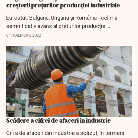
creşterii preţurilor producţiei industriale
Eurostat: Bulgaria, Ungaria şi România - cel mai
semnificativ avans al preţurilor producţiei
industriale din UE, în septembrie.
04 NOIEMBRIE 2022
Scădere a cifrei de afaceri în industrie
Cifra de afaceri din industrie a scăzut, în termeni