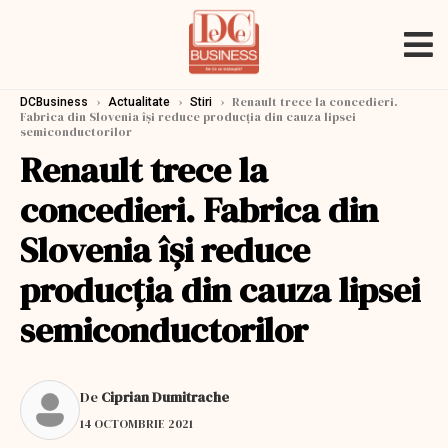
›
›
›
Renault trece la concedieri.
DCBusiness
Actualitate
Stiri
Fabrica din Slovenia își reduce producția din cauza lipsei
semiconductorilor
Renault trece la
concedieri. Fabrica din
Slovenia își reduce
producția din cauza lipsei
semiconductorilor
De
Ciprian Dumitrache
14 OCTOMBRIE 2021