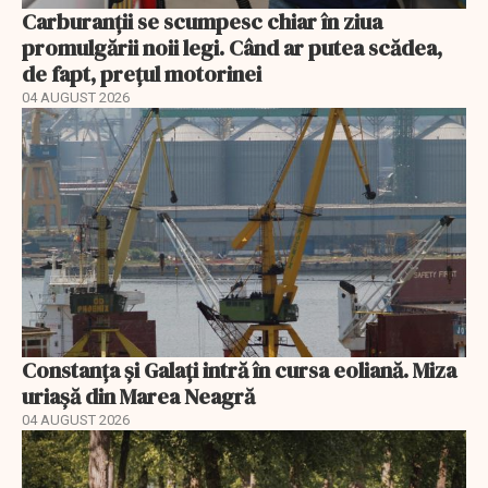
Carburanții se scumpesc chiar în ziua
promulgării noii legi. Când ar putea scădea,
de fapt, prețul motorinei
04 AUGUST 2026
Constanța și Galați intră în cursa eoliană. Miza
uriașă din Marea Neagră
04 AUGUST 2026