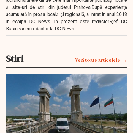
lucrând la unele dintre cele mai importante publicaţii locale
şi site-uri de ştiri din judeţul Prahova.După experienţa
acumulată în presa locală şi regională, a intrat în anul 2018
în echipa DC News. În prezent este redactor-şef DC
Business şi redactor la DC News.
Stiri
Vezi toate articolele