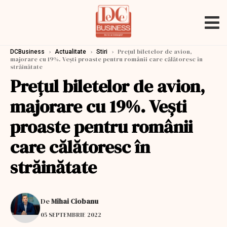
›
›
›
Preţul biletelor de avion,
DCBusiness
Actualitate
Stiri
majorare cu 19%. Veşti proaste pentru românii care călătoresc în
străinătate
Preţul biletelor de avion,
majorare cu 19%. Veşti
proaste pentru românii
care călătoresc în
străinătate
De
Mihai Ciobanu
05 SEPTEMBRIE 2022