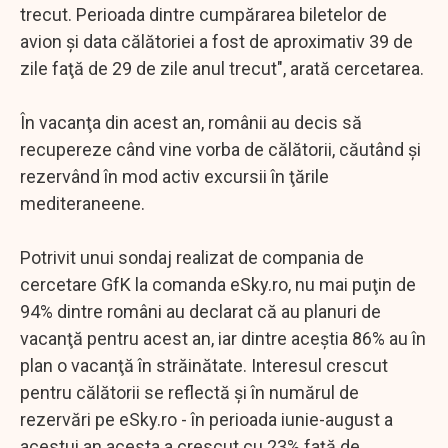
trecut. Perioada dintre cumpărarea biletelor de
avion şi data călătoriei a fost de aproximativ 39 de
zile faţă de 29 de zile anul trecut", arată cercetarea.
În vacanţa din acest an, românii au decis să
recupereze când vine vorba de călătorii, căutând şi
rezervând în mod activ excursii în ţările
mediteraneene.
Potrivit unui sondaj realizat de compania de
cercetare GfK la comanda eSky.ro, nu mai puţin de
94% dintre români au declarat că au planuri de
vacanţă pentru acest an, iar dintre aceştia 86% au în
plan o vacanţă în străinătate. Interesul crescut
pentru călătorii se reflectă şi în numărul de
rezervări pe eSky.ro - în perioada iunie-august a
acestui an acesta a crescut cu 23% faţă de