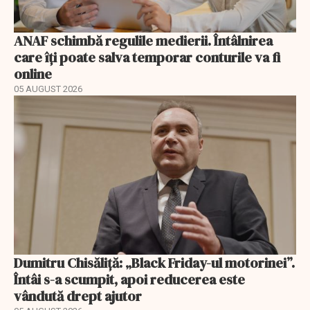
ANAF schimbă regulile medierii. Întâlnirea
care îți poate salva temporar conturile va fi
online
05 AUGUST 2026
Dumitru Chisăliță: „Black Friday-ul motorinei”.
Întâi s-a scumpit, apoi reducerea este
vândută drept ajutor