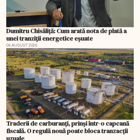
Dumitru Chisăliță: Cum arată nota de plată a
unei tranziții energetice eșuate
06 AUGUST 2026
Traderii de carburanți, prinși într-o capcană
fiscală. O regulă nouă poate bloca tranzacții
uzuale