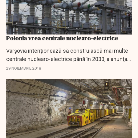
Polonia vrea centrale nuclearo-electrice
Varşovia intenţionează să construiască mai multe
centrale nuclearo-electrice până în 2033, a anunţat
ziarul german Maerkische Oderzeitung joi, cu
29 NOIEMBRIE 2018
câteva zile înainte ca Polonia să...