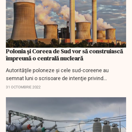
Polonia și Coreea de Sud vor să construiască
împreună o centrală nucleară
Autorităţile poloneze şi cele sud-coreene au
semnat luni o scrisoare de intenţie privind
construcţia unei centrale nucleare în Polonia, care
31 OCTOMBRIE 2022
ar urma să fie realizată de grupul sud-coreean
KHNP...