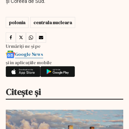
şi Coreea de Sud.
polonia
centrala nucleara
Urmăriți-ne și pe
Google News
și în aplicațiile mobile
Citește și