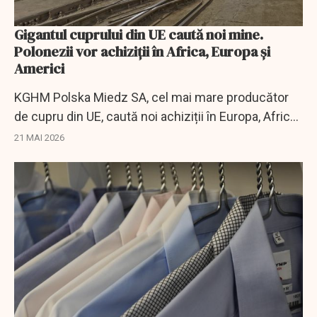
Gigantul cuprului din UE caută noi mine.
Polonezii vor achiziții în Africa, Europa și
Americi
KGHM Polska Miedz SA, cel mai mare producător
de cupru din UE, caută noi achiziții în Europa, Africa
și Americi, pe fondul cererii tot mai mari pentru
21 MAI 2026
metal.