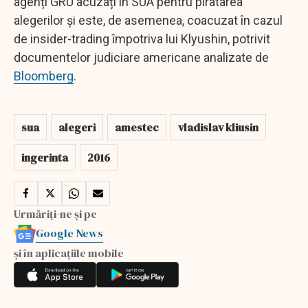
agenți GRU acuzați în SUA pentru piratarea
alegerilor și este, de asemenea, coacuzat în cazul
de insider-trading împotriva lui Klyushin, potrivit
documentelor judiciare americane analizate de
Bloomberg
.
sua
alegeri
amestec
vladislav kliusin
ingerinta
2016
Urmăriți-ne și pe
Google News
și în aplicațiile mobile