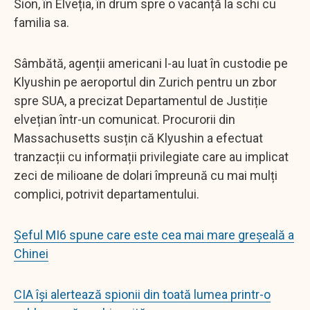
Sion, în Elveția, în drum spre o vacanță la schi cu
familia sa.
Sâmbătă, agenții americani l-au luat în custodie pe
Klyushin pe aeroportul din Zurich pentru un zbor
spre SUA, a precizat Departamentul de Justiție
elvețian într-un comunicat. Procurorii din
Massachusetts susțin că Klyushin a efectuat
tranzacții cu informații privilegiate care au implicat
zeci de milioane de dolari împreună cu mai mulți
complici, potrivit departamentului.
Șeful MI6 spune care este cea mai mare greșeală a
Chinei
CIA își alertează spionii din toată lumea printr-o