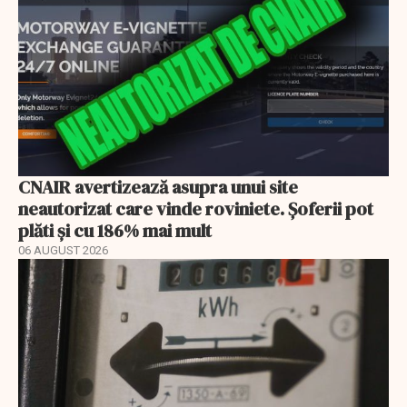
CNAIR avertizează asupra unui site
neautorizat care vinde roviniete. Șoferii pot
plăti și cu 186% mai mult
06 AUGUST 2026