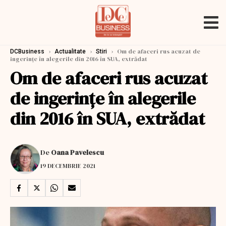
›
›
›
Om de afaceri rus acuzat de
DCBusiness
Actualitate
Stiri
ingerințe în alegerile din 2016 în SUA, extrădat
Om de afaceri rus acuzat
de ingerințe în alegerile
din 2016 în SUA, extrădat
De
Oana Pavelescu
19 DECEMBRIE 2021