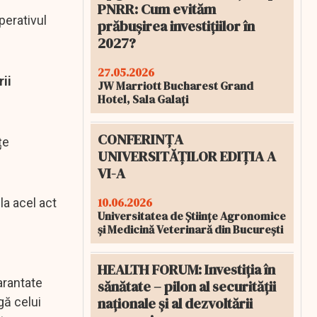
PNRR: Cum evităm
perativul
prăbușirea investițiilor în
2027?
27.05.2026
rii
JW Marriott Bucharest Grand
Hotel, Sala Galați
CONFERINȚA
țe
UNIVERSITĂȚILOR EDIȚIA A
VI-A
10.06.2026
la acel act
Universitatea de Științe Agronomice
și Medicină Veterinară din București
HEALTH FORUM: Investiția în
arantate
sănătate – pilon al securității
naționale și al dezvoltării
gă celui