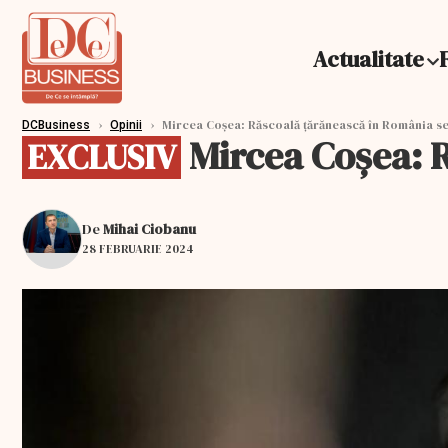
Actualitate
›
›
Mircea Coşea: Răscoală țărănească în România se
DCBusiness
Opinii
Mircea Coşea: R
EXCLUSIV
De
Mihai Ciobanu
28 FEBRUARIE 2024