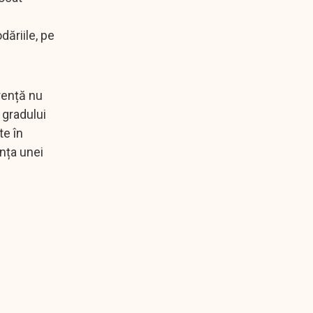
i
dăriile, pe
urență nu
 gradului
te în
ența unei