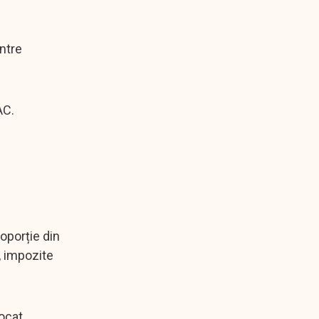
ntre
AC.
oporție din
i, impozite
vocat