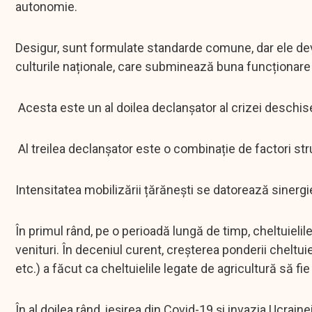
autonomie.
Desigur, sunt formulate standarde comune, dar ele devi
culturile naționale, care subminează buna funcționare a
Acesta este un al doilea declanșator al crizei deschis
Al treilea declanșator este o combinație de factori struc
Intensitatea mobilizării țărănești se datorează sinergie
În primul rând, pe o perioadă lungă de timp, cheltuieli
venituri. În deceniul curent, creșterea ponderii cheltuiel
etc.) a făcut ca cheltuielile legate de agricultură să fie 
În al doilea rând, ieșirea din Covid-19 și invazia Ucraine