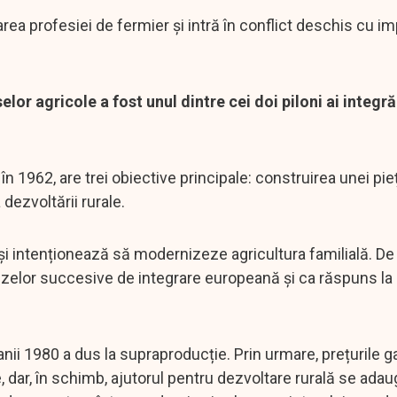
ea profesiei de fermier și intră în conflict deschis cu im
or agricole a fost unul dintre cei doi piloni ai integră
în 1962, are trei obiective principale: construirea unei pie
dezvoltării rurale.
și intenționează să modernizeze agricultura familială. De 
rizelor succesive de integrare europeană și ca răspuns la
anii 1980 a dus la supraproducție. Prin urmare, prețurile g
, dar, în schimb, ajutorul pentru dezvoltare rurală se adau