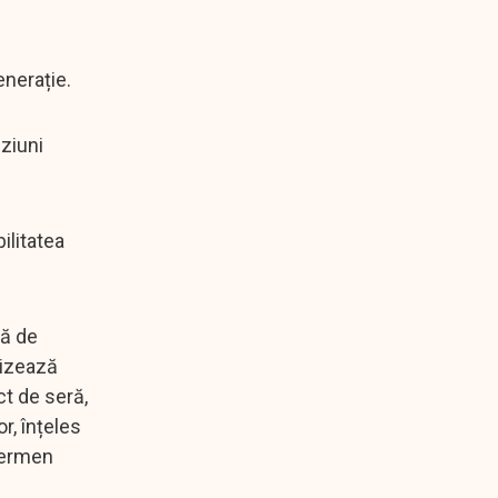
enerație.
iziuni
ilitatea
ră de
lizează
ct de seră,
r, înțeles
 termen