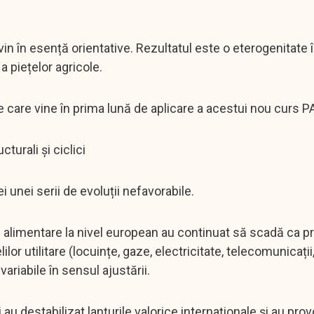
n în esență orientative. Rezultatul este o eterogenitate î
 piețelor agricole.
e care vine în prima lună de aplicare a acestui nou curs P
turali și ciclici
i unei serii de evoluții nefavorabile.
le alimentare la nivel european au continuat să scadă ca pr
ilor utilitare (locuințe, gaze, electricitate, telecomunicați
variabile în sensul ajustării.
i au destabilizat lanțurile valorice internaționale și au pro