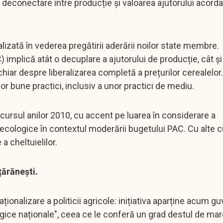
t o deconectare între producție și valoarea ajutorului acorda
lizată în vederea pregătirii aderării noilor state membre.
mplică atât o decuplare a ajutorului de producție, cât și
chiar despre liberalizarea completă a prețurilor cerealelor.
or bune practici, inclusiv a unor practici de mediu.
ursul anilor 2010, cu accent pe luarea în considerare a
i ecologice în contextul moderării bugetului PAC. Cu alte c
a cheltuielilor.
țărănești.
onalizare a politicii agricole: inițiativa aparține acum g
gice naționale", ceea ce le conferă un grad destul de ma