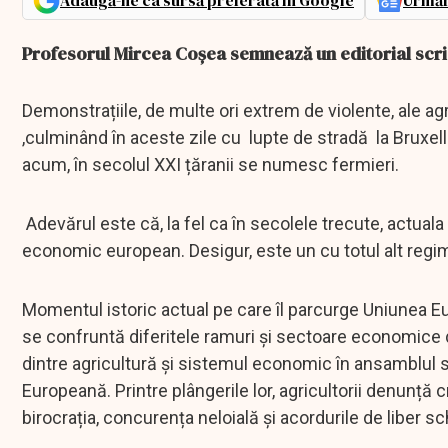
Adaugă-ne ca sursă preferată în Google
Urmăr
Profesorul Mircea Coşea semnează un editorial scris 
Demonstrațiile, de multe ori extrem de violente, ale ag
,culminând în aceste zile cu lupte de stradă la Bruxel
acum, în secolul XXI țăranii se numesc fermieri.
Adevărul este că, la fel ca în secolele trecute, actua
economic european. Desigur, este un cu totul alt regim 
Momentul istoric actual pe care îl parcurge Uniunea E
se confruntă diferitele ramuri și sectoare economice da
dintre agricultură și sistemul economic în ansamblul să
Europeană. Printre plângerile lor, agricultorii denunță 
birocrația, concurența neloială și acordurile de liber s