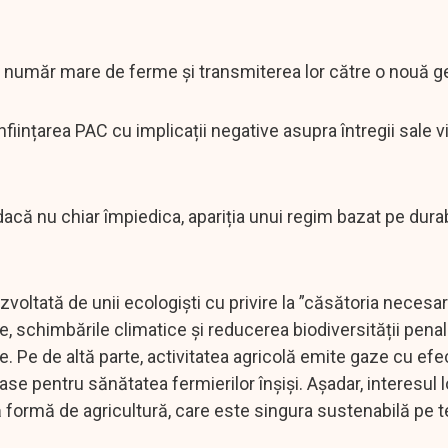
i număr mare de ferme și transmiterea lor către o nouă g
ființarea PAC cu implicații negative asupra întregii sale v
 dacă nu chiar împiedica, apariția unui regim bazat pe durab
voltată de unii ecologiști cu privire la ”căsătoria necesa
te, schimbările climatice și reducerea biodiversității pena
ve. Pe de altă parte, activitatea agricolă emite gaze cu efe
e pentru sănătatea fermierilor înșiși. Așadar, interesul lo
ă formă de agricultură, care este singura sustenabilă pe