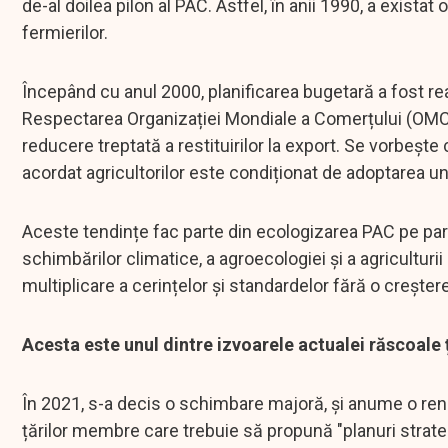
de-al doilea pilon al PAC. Astfel, în anii 1990, a exista
fermierilor.
Începând cu anul 2000, planificarea bugetară a fost rea
Respectarea Organizației Mondiale a Comerțului (OMC) i
reducere treptată a restituirilor la export. Se vorbește 
acordat agricultorilor este condiționat de adoptarea un
Aceste tendințe fac parte din ecologizarea PAC pe parc
schimbărilor climatice, a agroecologiei și a agriculturi
multiplicare a cerințelor și standardelor fără o creștere 
Acesta este unul dintre izvoarele actualei răscoale 
În 2021, s-a decis o schimbare majoră, și anume o renați
țărilor membre care trebuie să propună "planuri strate