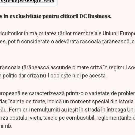
ește-ne pe Google News
în exclusivitate pentru cititorii DC Business.
ricultorilor în majoritatea țărilor membre ale Uniunii Euro
les, pot fi considerate o adevărată răscoală țărănească, 
la răscoala țărănească ascunde o mare criză în regimul soc
politic dar criza nu-l ocolește nici pe acesta.
uropeană se caracterizează printr-o o varietate de probl
r, înainte de toate, indică un moment special din istoria r
u. Fermierii nemulțumiți au ieșit în stradă în întreaga Un
criza costului vieții, taxele pe combustibil, reglementările
chimb.