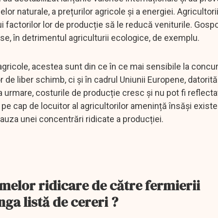
or naturale, a prețurilor agricole și a energiei. Agricultori
 factorilor lor de producție să le reducă veniturile. Gospo
se, în detrimentul agriculturii ecologice, de exemplu.
e agricole, acestea sunt din ce în ce mai sensibile la conc
r de liber schimb, ci și în cadrul Uniunii Europene, datorită
a urmare, costurile de producție cresc și nu pot fi reflecta
pe cap de locuitor al agricultorilor amenință însăși exist
cauza unei concentrări ridicate a producției.
melor ridicare de către fermierii
nga listă de cereri ?