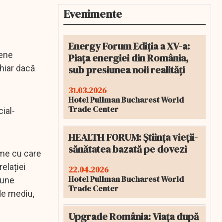
Evenimente
Energy Forum Ediția a XV-a:
pene
Piața energiei din România,
sub presiunea noii realități
chiar dacă
31.03.2026
Hotel Pullman Bucharest World
Trade Center
ial-
HEALTH FORUM: Știința vieții-
sănătatea bazată pe dovezi
eme cu care
elației
22.04.2026
Hotel Pullman Bucharest World
iune
Trade Center
 de mediu,
Upgrade România: Viața după