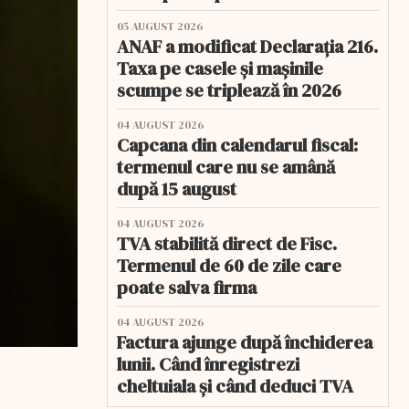
05 AUGUST 2026
ANAF a modificat Declarația 216.
Taxa pe casele și mașinile
scumpe se triplează în 2026
04 AUGUST 2026
Capcana din calendarul fiscal:
termenul care nu se amână
după 15 august
04 AUGUST 2026
TVA stabilită direct de Fisc.
Termenul de 60 de zile care
poate salva firma
04 AUGUST 2026
Factura ajunge după închiderea
lunii. Când înregistrezi
cheltuiala și când deduci TVA