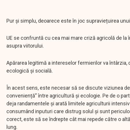
Pur și simplu, deoarece este în joc supraviețuirea unu
UE se confruntă cu cea mai mare criză agricolă de la în
asupra viitorului.
Apărarea legitimă a intereselor fermierilor va întârzia,
ecologică și socială.
În acest sens, este necesar să se discute viziunea dez
conveniență” între agricultură și ecologie. Pe de o par
deja randamentele și arată limitele agriculturii intensi
consumând inputuri care distrug solul și sunt periculoas
corect, este să se îndrepte cât mai repede către o alt
lung.