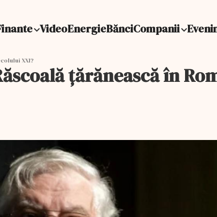
Finante
Video
Energie
Bănci
Companii
Eveni
colului XXI?
ăscoală țărănească în Rom