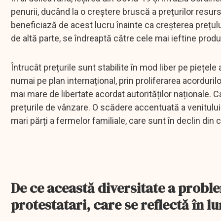
penurii, ducând la o creștere bruscă a prețurilor resursel
beneficiază de acest lucru înainte ca creșterea prețului
de altă parte, se îndreaptă către cele mai ieftine produ
Întrucât prețurile sunt stabilite în mod liber pe piețel
numai pe plan internațional, prin proliferarea acordurilo
mai mare de libertate acordat autorităților naționale. C
prețurile de vânzare. O scădere accentuată a venitului 
mari părți a fermelor familiale, care sunt în declin din 
De ce această diversitate a proble
protestatari, care se reflectă în lu