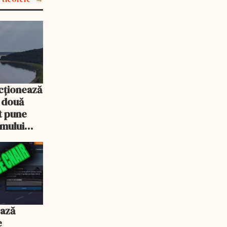
cționează
e două
ot pune
emului
ează
e