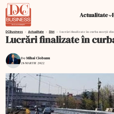
Actualitate
›
›
›
Lucrări finalizate în curba morţii di
DCBusiness
Actualitate
Stiri
Lucrări finalizate în curb
De
Mihai Ciobanu
28 MARTIE 2022