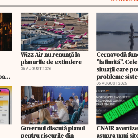
Wizz Air nu renunță la
Cernavodă fun
planurile de extindere
”la limită”. Cel
situații care p
06 AUGUST 2026
roape
probleme sist
bate
energetic
06 AUGUST 2026
Guvernul discută planul
CNAIR avertiz
pentru riscurile din
asupra unui sit