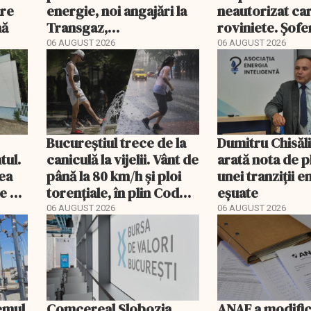
are
energie, noi angajări la
neautorizat ca
nă
Transgaz,
roviniete. Șofer
Transelectrica și
plăti și cu 186
06 AUGUST 2026
06 AUGUST 2026
Hidroelectrica și
programul pentru di
Bucureștiul trece de la
Dumitru Chisăl
tul.
caniculă la vijelii. Vânt de
arată nota de p
rea
până la 80 km/h și ploi
unei tranziții 
e a
torențiale, în plin Cod
eșuate
portocaliu
06 AUGUST 2026
06 AUGUST 2026
temul
Comcereal Slobozia
ANAF a modific