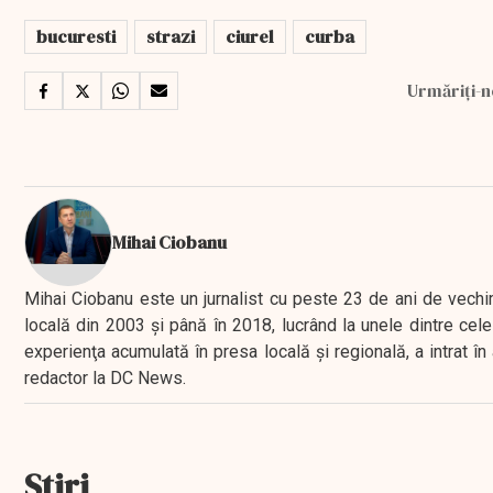
bucuresti
strazi
ciurel
curba
Urmăriți-n
Mihai Ciobanu
Mihai Ciobanu este un jurnalist cu peste 23 de ani de vechime
locală din 2003 şi până în 2018, lucrând la unele dintre cele 
experienţa acumulată în presa locală şi regională, a intrat
redactor la DC News.
Stiri