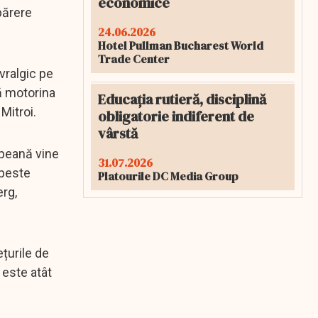
economice
părere
24.06.2026
Hotel Pullman Bucharest World
Trade Center
vralgic pe
că motorina
Educația rutieră, disciplină
 Mitroi.
obligatorie indiferent de
vârstă
opeană vine
31.07.2026
 peste
Platourile DC Media Group
rg,
ețurile de
 este atât