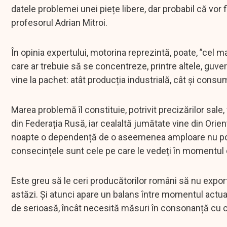
datele problemei unei piețe libere, dar probabil că vor 
profesorul Adrian Mitroi.
În opinia expertului, motorina reprezintă, poate, ”cel 
care ar trebuie să se concentreze, printre altele, guve
vine la pachet: atât producția industrială, cât și consum
Marea problemă îl constituie, potrivit precizărilor sal
din Federația Rusă, iar cealaltă jumătate vine din Orientu
noapte o dependență de o aseemenea amploare nu poate 
consecințele sunt cele pe care le vedeți în momentul 
Este greu să le ceri producătorilor români să nu exporte
astăzi. Și atunci apare un balans între momentul actual
de serioasă, încât necesită măsuri în consonanță cu 