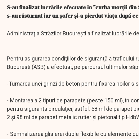
S-au finalizat lucrările efecuate în "curba morţii di
s-au răsturnat iar un şofer şi-a pierdut viaţa după c
Administraţia Străzilor Bucureşti a finalizat lucrările 
Pentru asigurarea condiţiilor de siguranţă a traficului r
Bucureşti (ASB) a efectuat, pe parcursul ultimelor să
-Turnarea unei grinzi de beton pentru fixarea noilor si
- Montarea a 2 tipuri de parapete (peste 150 ml), în c
pentru siguranţa circulaţiei, astfel: 58 ml de parape
2 şi 98 ml de parapet metalic rutier şi pietonal tip H4b
- Semnalizarea glisierei duble flexibile cu elemente cu