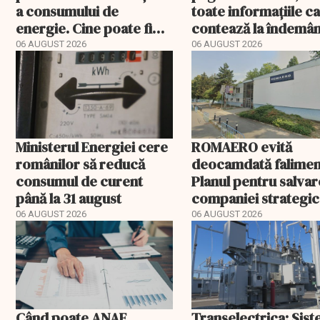
a consumului de
toate informațiile c
energie. Cine poate fi
contează la îndemâ
deconectat
06 AUGUST 2026
06 AUGUST 2026
Ministerul Energiei cere
ROMAERO evită
românilor să reducă
deocamdată falimen
consumul de curent
Planul pentru salva
până la 31 august
companiei strategic
fost confirmat
06 AUGUST 2026
06 AUGUST 2026
Când poate ANAF
Transelectrica: Sis