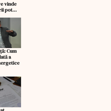
re vinde
ii pot
% mai mult
iță: Cum
lată a
energetice
at