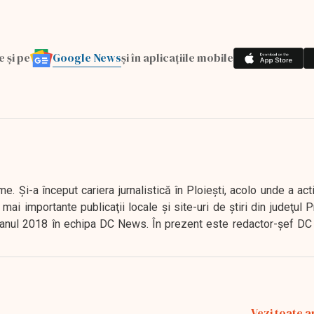
Google News
e și pe
și în aplicațiile mobile
. Şi-a început cariera jurnalistică în Ploieşti, acolo unde a act
mai importante publicaţii locale şi site-uri de ştiri din judeţul
 în anul 2018 în echipa DC News. În prezent este redactor-şef DC
Vezi toate a