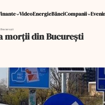
Finante
Video
Energie
Bănci
Companii
Eveni
n Bucureşti
a morţii din Bucureşti