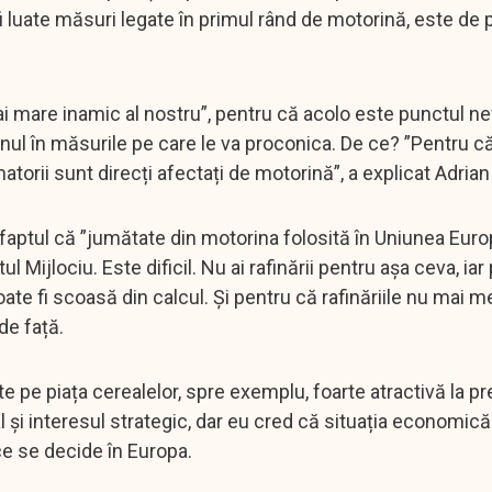
fi luate măsuri legate în primul rând de motorină, este de 
mai mare inamic al nostru”, pentru că acolo este punctul ne
rnul în măsurile pe care le va proconica. De ce? ”Pentru 
atorii sunt direcți afectați de motorină”, a explicat Adrian
e, faptul că ”jumătate din motorina folosită în Uniunea Eur
l Mijlociu. Este dificil. Nu ai rafinării pentru așa ceva, iar
fi scoasă din calcul. Și pentru că rafinăriile nu mai me
de față.
 pe piața cerealelor, spre exemplu, foarte atractivă la pr
 și interesul strategic, dar eu cred că situația economică
ce se decide în Europa.