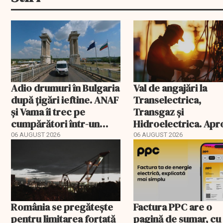
Adio drumuri în Bulgaria
Val de angajări la
după țigări ieftine. ANAF
Transelectrica,
și Vama îi trec pe
Transgaz și
cumpărători într-un
Hidroelectrica. Ap
registru electronic
400 de posturi apro
06 AUGUST 2026
06 AUGUST 2026
România se pregătește
Factura PPC are o
pentru limitarea forțată
pagină de sumar, cu