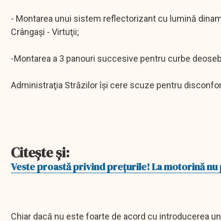
- Montarea unui sistem reflectorizant cu lumină dinam
Crângaşi - Virtuţii;
-Montarea a 3 panouri succesive pentru curbe deosebi
Administraţia Străzilor îşi cere scuze pentru disconfort
Citeşte şi:
Veste proastă privind prețurile! La motorină nu p
Chiar dacă nu este foarte de acord cu introducerea uno