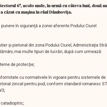
n Sectorul 6", acolo unde, în urmă cu câteva luni, două 
e a căzut cu maşina în râul Dâmboviţa.
de punere în siguranţă a zonei aferente Podului Ciurel
utier şi pietonal din zona Podului Ciurel, Administraţia Stră
ptămâni, mai multe tipuri de lucrări, după cum urmează:
steme de protecţie;
onformitate cu normativele în vigoare pentru sistemele de
t pietonal zincat pentru pod, conform standard romanesc S
W3;
 catadioptric;