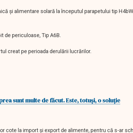
ică şi alimentare solară la începutul parapetului tip H4b
t de periculoase, Tip A6B.
ul creat pe perioada derulării lucrărilor.
rea sunt multe de făcut. Este, totuși, o soluție
r cote la import și export de alimente, pentru că s-ar s