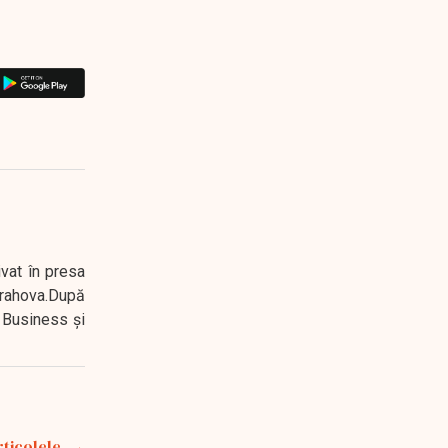
ivat în presa
 Prahova.După
 Business şi
rticolele