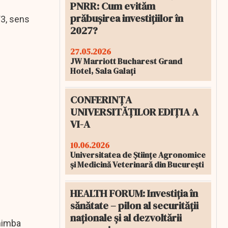
PNRR: Cum evităm
prăbușirea investițiilor în
W3, sens
2027?
27.05.2026
JW Marriott Bucharest Grand
Hotel, Sala Galați
CONFERINȚA
UNIVERSITĂȚILOR EDIȚIA A
VI-A
10.06.2026
Universitatea de Științe Agronomice
și Medicină Veterinară din București
HEALTH FORUM: Investiția în
sănătate – pilon al securității
naționale și al dezvoltării
chimba