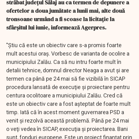
străbat judeţul Sălaj au ca termen de depunere a
ofertelor a doua jumătate a lunii mai, alte două
tronsoane urmând a fi scoase la licitaţie la
sfârşitul lui iunie, informează Agerpres.
"Ştiu că este un obiectiv care s-a promis foarte
mult acestui oraş. Vorbesc de varianta de ocolire a
municipiului Zalău. Ca să nu intru foarte mult în
detalii tehnice, domnul director Neaga a avut şi are
termen ca până pe 24 mai să fie vizibilă în SICAP
procedura lansată de execuţie şi proiectare pentru
centura ocolitoare a municipiului Zalău. Cred că
este un obiectiv care a fost aşteptat de foarte mult
timp. Iată că în acest moment guvernarea PSD a
venit şi rezolvă această problemă. Până pe 24 mai
o veţi vedea în SICAP, execuţia şi proiectarea. Bani
sunt, fonduri europene. Este un proiect finanţat prin