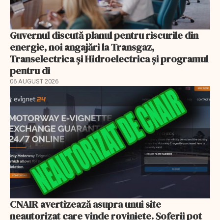
Guvernul discută planul pentru riscurile din
energie, noi angajări la Transgaz,
Transelectrica și Hidroelectrica și programul
pentru di
06 AUGUST 2026
CNAIR avertizează asupra unui site
neautorizat care vinde roviniete. Șoferii pot