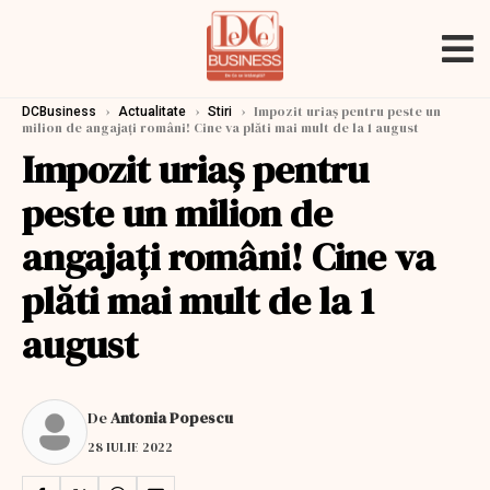
›
›
›
Impozit uriaș pentru peste un
DCBusiness
Actualitate
Stiri
milion de angajați români! Cine va plăti mai mult de la 1 august
Impozit uriaș pentru
peste un milion de
angajați români! Cine va
plăti mai mult de la 1
august
De
Antonia Popescu
28 IULIE 2022