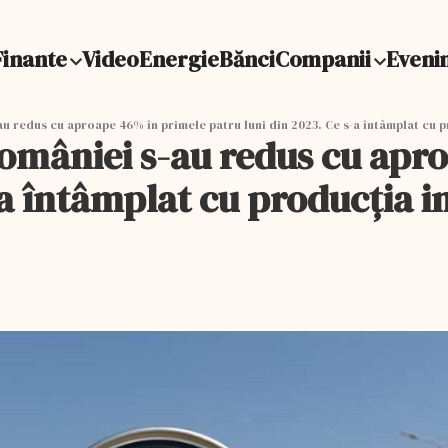
Finante
Video
Energie
Bănci
Companii
Eveni
u redus cu aproape 46% în primele patru luni din 2023. Ce s-a întâmplat cu p
României s-au redus cu apr
-a întâmplat cu producţia i