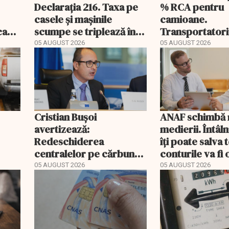
Declarația 216. Taxa pe
% RCA pentru
casele și mașinile
camioane.
ecare
scumpe se triplează în
Transportatori
2026
să publice tarif
05 AUGUST 2026
05 AUGUST 2026
Cristian Bușoi
ANAF schimbă r
avertizează:
medierii. Întâl
Redeschiderea
îți poate salva
centralelor pe cărbune
conturile va fi 
ort
poate costa România
05 AUGUST 2026
05 AUGUST 2026
EXCLUSIV
peste un miliard de euro