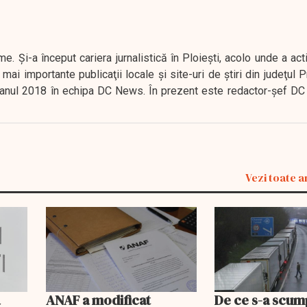
. Şi-a început cariera jurnalistică în Ploieşti, acolo unde a act
mai importante publicaţii locale şi site-uri de ştiri din judeţul
 în anul 2018 în echipa DC News. În prezent este redactor-şef DC
Vezi toate a
a
ANAF a modificat
De ce s-a scum