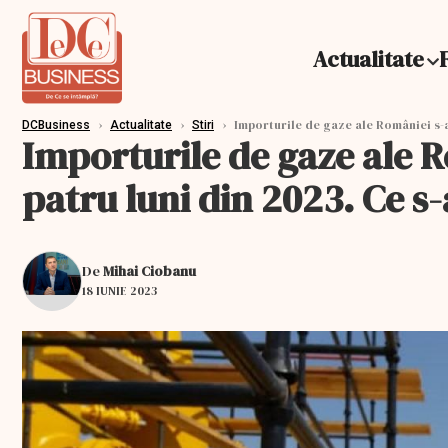
Actualitate
›
›
›
Importurile de gaze ale României s-a
DCBusiness
Actualitate
Stiri
Importurile de gaze ale 
patru luni din 2023. Ce s
De
Mihai Ciobanu
18 IUNIE 2023