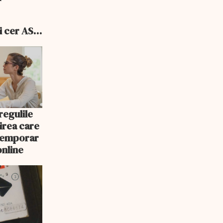
i cer ASF
ele
egulile
nirea care
 temporar
online