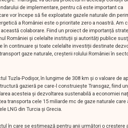
endarului de implementare, pentru că este important ca
 care vor începe să fie exploatate gazele naturale din peri
getică a României este o prioritate zero a noastră. Am c
această colaborare. Fiind un proiect de importanță strat
l României și celelalte instituții și autorități publice sus
 în continuare și toate celelalte investiții destinate dezvo
 transport gaze naturale, creșterii rolului României în sect
l Tuzla-Podișor, în lungime de 308 km și o valoare de a
tructură gazieră pe care-l construiește Transgaz, fiind un
idarea acesteia și dezvoltarea sustenabilă a economiei naț
ea transporta cele 15 miliarde mc de gaze naturale care
ele LNG din Turcia și Grecia.
ul în care se estimează pentru anii următori o creștere a