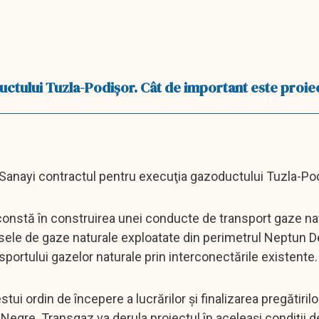
ctului Tuzla-Podişor. Cât de important este proie
Sanayi contractul pentru execuţia gazoductului Tuzla-Pod
constă în construirea unei conducte de transport gaze nat
rsele de gaze naturale exploatate din perimetrul Neptun D
sportului gazelor naturale prin interconectările existente.
 ordin de începere a lucrărilor și finalizarea pregătirilo
Negre. Transgaz va derula proiectul în aceleași condiții d