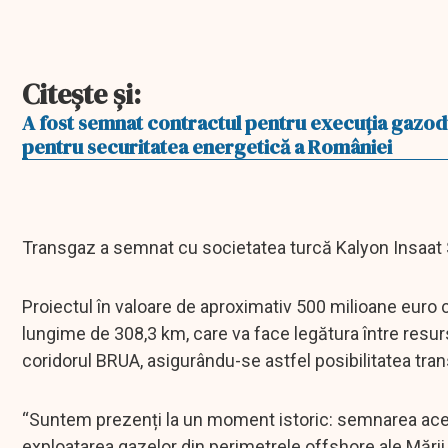
Citeşte şi:
A fost semnat contractul pentru execuţia gazodu
pentru securitatea energetică a României
Transgaz a semnat cu societatea turcă Kalyon Insaat 
Proiectul în valoare de aproximativ 500 milioane euro 
lungime de 308,3 km, care va face legătura între resu
coridorul BRUA, asigurându-se astfel posibilitatea tran
“Suntem prezenți la un moment istoric: semnarea acestui
exploatarea gazelor din perimetrele offshore ale Mării 