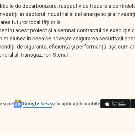
ticile de decarbonizare, respectiv de trecere a centralel
vestiții în sectorul industrial și cel energetic și a investiți
ea tuturor localităților la
 pentru acest proiect și a semnat contractul de execuție 
nim misiunea în ceea ce privește asigurarea securității ene
ondiții de siguranță, eficiență și performanță, așa cum 
eneral al Transgaz, Ion Sterian.
Google News
e și pe
și în aplicațiile mobile