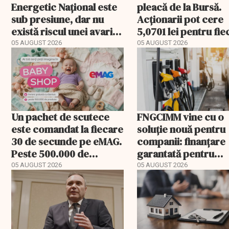
Energetic Național este
pleacă de la Bursă.
sub presiune, dar nu
Acționarii pot cere
există riscul unei avarii
5,0701 lei pentru fi
majore
acțiune
05 AUGUST 2026
05 AUGUST 2026
Un pachet de scutece
FNGCIMM vine cu o
este comandat la fiecare
soluție nouă pentru
30 de secunde pe eMAG.
companii: finanțare
Peste 500.000 de
garantată pentru
comenzi pentru
carburant și transp
05 AUGUST 2026
05 AUGUST 2026
bebeluși au fost cu
livrare a doua