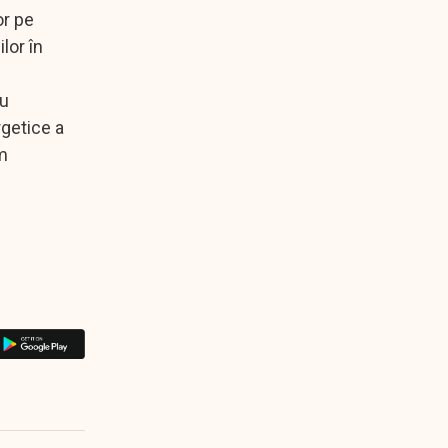
or pe
ilor în
cu
rgetice a
am