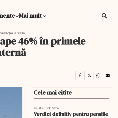
mente
Mai mult
roducţia internă
oape 46% în primele
nternă
Cele mai citite
04 AUGUST 2026
Verdict definitiv pentru pensiile