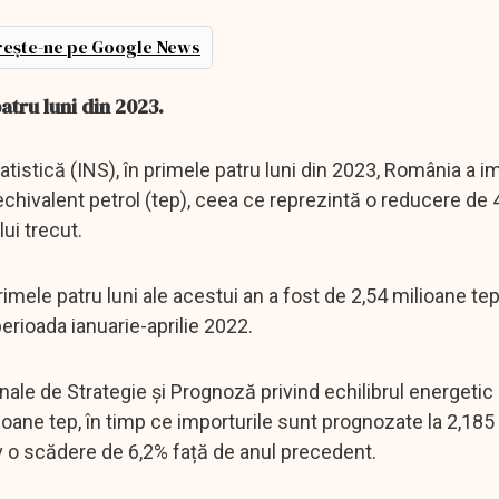
ește-ne pe Google News
atru luni din 2023.
tatistică (INS), în primele patru luni din 2023, România a i
 echivalent petrol (tep), ceea ce reprezintă o reducere de
ui trecut.
rimele patru luni ale acestui an a fost de 2,54 milioane tep
erioada ianuarie-aprilie 2022.
le de Strategie și Prognoză privind echilibrul energetic
ioane tep, în timp ce importurile sunt prognozate la 2,185
iv o scădere de 6,2% față de anul precedent.