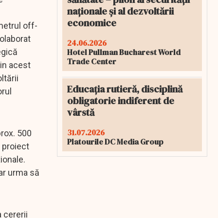
naționale și al dezvoltării
economice
metrul off-
olaborat
24.06.2026
Hotel Pullman Bucharest World
egică
Trade Center
țin acest
ltării
Educația rutieră, disciplină
orul
obligatorie indiferent de
vârstă
31.07.2026
prox. 500
Platourile DC Media Group
 proiect
ionale.
 ar urma să
 cererii