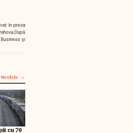
ivat în presa
 Prahova.După
 Business şi
rticolele
pit cu 70