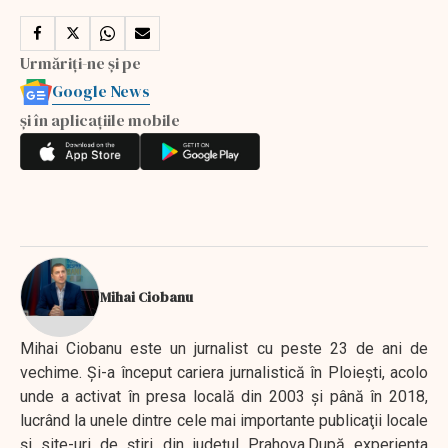
Urmăriți-ne și pe
Google News
și în aplicațiile mobile
Mihai Ciobanu
Mihai Ciobanu este un jurnalist cu peste 23 de ani de
vechime. Şi-a început cariera jurnalistică în Ploieşti, acolo
unde a activat în presa locală din 2003 şi până în 2018,
lucrând la unele dintre cele mai importante publicaţii locale
şi site-uri de ştiri din judeţul Prahova.După experienţa