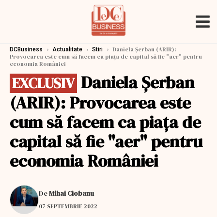
›
›
›
Daniela Şerban (ARIR):
DCBusiness
Actualitate
Stiri
Provocarea este cum să facem ca piaţa de capital să fie "aer" pentru
economia României
Daniela Şerban
EXCLUSIV
(ARIR): Provocarea este
cum să facem ca piaţa de
capital să fie "aer" pentru
economia României
De
Mihai Ciobanu
07 SEPTEMBRIE 2022