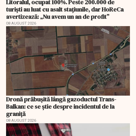
Litoralul, ocupat 100%. Peste 200.000 de
turiști au luat cu asalt stațiunile, dar HoReCa
avertizează: „Nu avem un an de profit”
08 AUGUST 2026
Dronă prăbușită lângă gazoductul Trans-
Balkan: ce se știe despre incidentul de la
graniță
08 AUGUST 2026