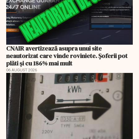
CNAIR avertizează asupra unui site
neautorizat care vinde roviniete. Șoferii pot
plăti și cu 186% mai mult
06 AUGUST 2026