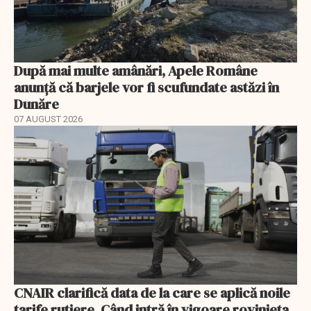
După mai multe amânări, Apele Române
anunță că barjele vor fi scufundate astăzi în
Dunăre
07 AUGUST 2026
CNAIR clarifică data de la care se aplică noile
tarife rutiere. Când intră în vigoare rovinieta