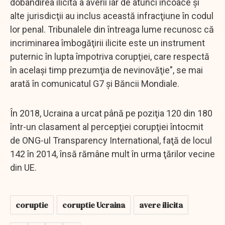
dobândirea ilicită a averii iar de atunci încoace şi
alte jurisdicţii au inclus această infracţiune în codul
lor penal. Tribunalele din întreaga lume recunosc că
incriminarea îmbogăţirii ilicite este un instrument
puternic în lupta împotriva corupţiei, care respectă
în acelaşi timp prezumţia de nevinovăţie", se mai
arată în comunicatul G7 şi Băncii Mondiale.
În 2018, Ucraina a urcat până pe poziţia 120 din 180
într-un clasament al percepţiei corupţiei întocmit
de ONG-ul Transparency International, faţă de locul
142 în 2014, însă rămâne mult în urma ţărilor vecine
din UE.
coruptie
coruptie Ucraina
avere ilicita