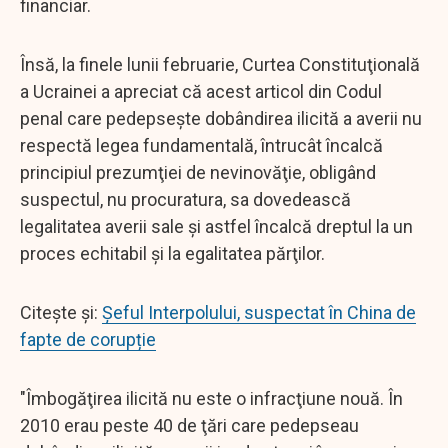
financiar.
Însă, la finele lunii februarie, Curtea Constituţională
a Ucrainei a apreciat că acest articol din Codul
penal care pedepseşte dobândirea ilicită a averii nu
respectă legea fundamentală, întrucât încalcă
principiul prezumţiei de nevinovăţie, obligând
suspectul, nu procuratura, sa dovedească
legalitatea averii sale şi astfel încalcă dreptul la un
proces echitabil şi la egalitatea părţilor.
Citește și:
Șeful Interpolului, suspectat în China de
fapte de corupție
"Îmbogăţirea ilicită nu este o infracţiune nouă. În
2010 erau peste 40 de ţări care pedepseau