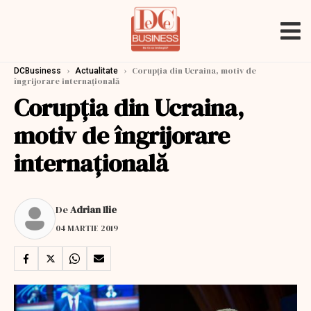
›
›
Corupția din Ucraina, motiv de
DCBusiness
Actualitate
îngrijorare internațională
Corupția din Ucraina,
motiv de îngrijorare
internațională
De
Adrian Ilie
04 MARTIE 2019