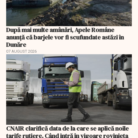
După mai multe amânări, Apele Române
anunță că barjele vor fi scufundate astăzi în
Dunăre
07 AUGUST 2026
CNAIR clarifică data de la care se aplică noile
tarife rutiere. Când intră în vigoare rovinieta