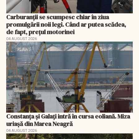
Carburanții se scumpesc chiar în ziua
promulgării noii legi. Când ar putea scădea,
de fapt, prețul motorinei
04 AUGUST 2026
Constanța și Galați intră în cursa eoliană. Miza
uriașă din Marea Neagră
04 AUGUST 2026