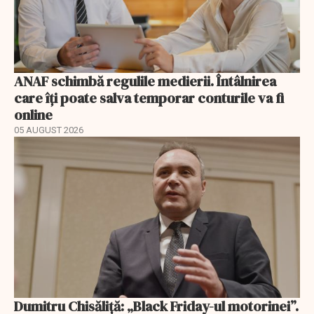
ANAF schimbă regulile medierii. Întâlnirea
care îți poate salva temporar conturile va fi
online
05 AUGUST 2026
Dumitru Chisăliță: „Black Friday-ul motorinei”.