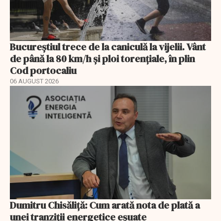
Bucureștiul trece de la caniculă la vijelii. Vânt
de până la 80 km/h și ploi torențiale, în plin
Cod portocaliu
06 AUGUST 2026
Dumitru Chisăliță: Cum arată nota de plată a
unei tranziții energetice eșuate