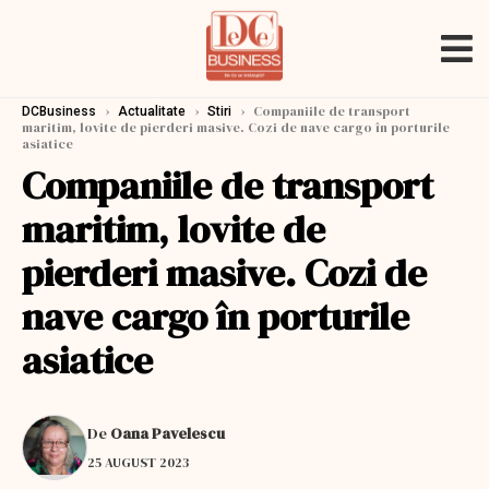
›
›
›
Companiile de transport
DCBusiness
Actualitate
Stiri
maritim, lovite de pierderi masive. Cozi de nave cargo în porturile
asiatice
Companiile de transport
maritim, lovite de
pierderi masive. Cozi de
nave cargo în porturile
asiatice
De
Oana Pavelescu
25 AUGUST 2023