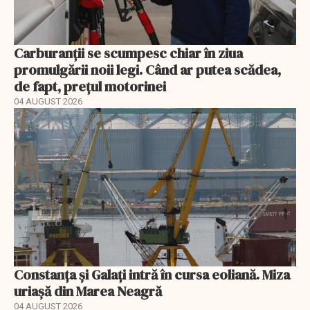
Carburanții se scumpesc chiar în ziua
promulgării noii legi. Când ar putea scădea,
de fapt, prețul motorinei
04 AUGUST 2026
Constanța și Galați intră în cursa eoliană. Miza
uriașă din Marea Neagră
04 AUGUST 2026