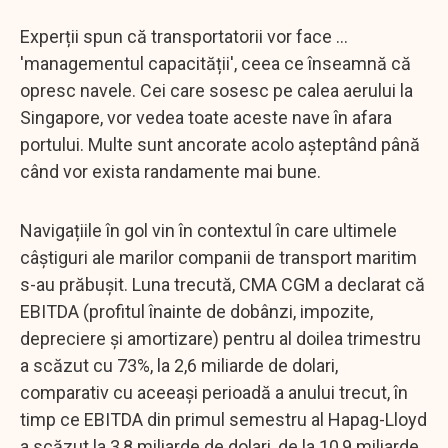
Experții spun că transportatorii vor face ...
'managementul capacității', ceea ce înseamnă că
opresc navele. Cei care sosesc pe calea aerului la
Singapore, vor vedea toate aceste nave în afara
portului. Multe sunt ancorate acolo așteptând până
când vor exista randamente mai bune.
Navigațiile în gol vin în contextul în care ultimele
câștiguri ale marilor companii de transport maritim
s-au prăbușit. Luna trecută, CMA CGM a declarat că
EBITDA (profitul înainte de dobânzi, impozite,
depreciere și amortizare) pentru al doilea trimestru
a scăzut cu 73%, la 2,6 miliarde de dolari,
comparativ cu aceeași perioadă a anului trecut, în
timp ce EBITDA din primul semestru al Hapag-Lloyd
a scăzut la 3,8 miliarde de dolari, de la 10,9 miliarde