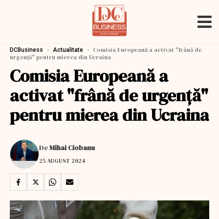
›
›
Comisia Europeană a activat "frână de
DCBusiness
Actualitate
urgenţă" pentru mierea din Ucraina
Comisia Europeană a
activat "frână de urgenţă"
pentru mierea din Ucraina
De
Mihai Ciobanu
25 AUGUST 2024