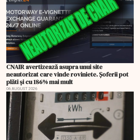
CNAIR avertizează asupra unui site
neautorizat care vinde roviniete. Șoferii pot
plăti și cu 186% mai mult
06 AUGUST 2026