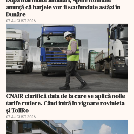
După mai multe amânări, Apele Române
anunță că barjele vor fi scufundate astăzi în
Dunăre
07 AUGUST 2026
CNAIR clarifică data de la care se aplică noile
tarife rutiere. Când intră în vigoare rovinieta
și TollRo
07 AUGUST 2026