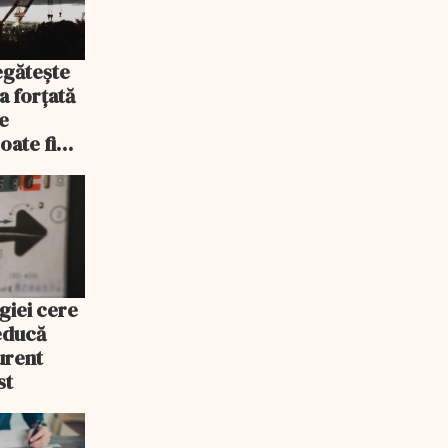
egătește
a forțată
e
oate fi
giei cere
educă
urent
st