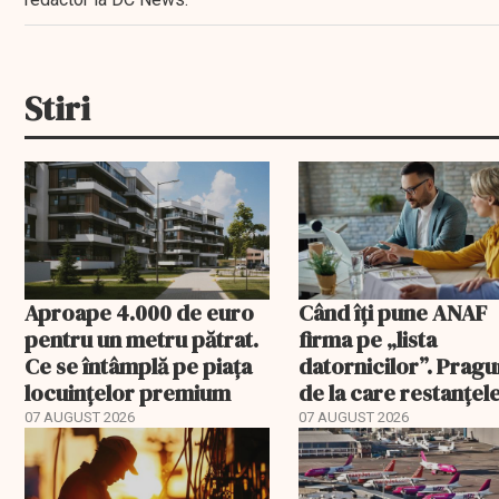
Stiri
Aproape 4.000 de euro
Când îți pune ANAF
pentru un metru pătrat.
firma pe „lista
Ce se întâmplă pe piața
datornicilor”. Pragu
locuințelor premium
de la care restanțel
devin publice
07 AUGUST 2026
07 AUGUST 2026