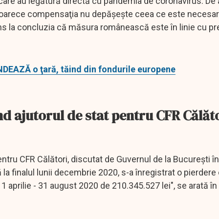
are au legătură directă cu pandemia de coronavirus. D
deoarece compensaţia nu depăşeşte ceea ce este necesar
ns la concluzia că măsura românească este în linie cu pr
DEAZĂ o ţară, tăind din fondurile europene
ajutorul de stat pentru CFR Călăt
ru CFR Călători, discutat de Guvernul de la Bucureşti în
la finalul lunii decembrie 2020, s-a înregistrat o pierder
 aprilie - 31 august 2020 de 210.345.527 lei", se arată în