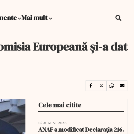
mente
Mai mult
Comisia Europeană şi-a dat
Cele mai citite
05 AUGUST 2026
ANAF a modificat Declarația 216.