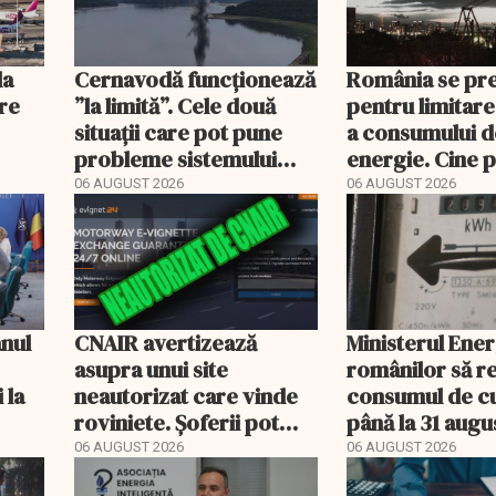
la
Cernavodă funcționează
România se pr
ere
”la limită”. Cele două
pentru limitare
situații care pot pune
a consumului d
probleme sistemului
energie. Cine p
energetic
deconectat
06 AUGUST 2026
06 AUGUST 2026
anul
CNAIR avertizează
Ministerul Ener
asupra unui site
românilor să r
 la
neautorizat care vinde
consumul de c
roviniete. Șoferii pot
până la 31 augu
plăti și cu 186% mai mult
06 AUGUST 2026
06 AUGUST 2026