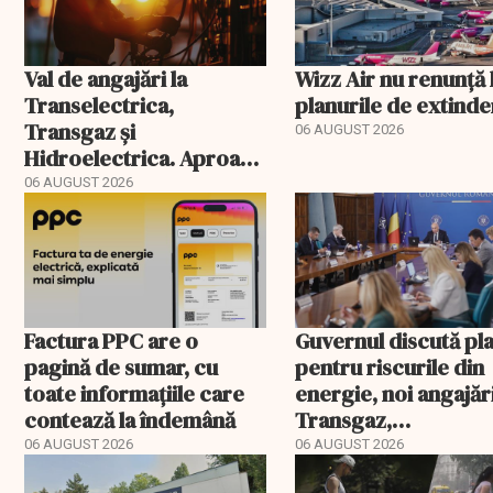
Val de angajări la
Wizz Air nu renunță 
Transelectrica,
planurile de extind
Transgaz și
06 AUGUST 2026
Hidroelectrica. Aproape
400 de posturi aprobate
06 AUGUST 2026
Factura PPC are o
Guvernul discută pl
pagină de sumar, cu
pentru riscurile din
toate informațiile care
energie, noi angajări
contează la îndemână
Transgaz,
Transelectrica și
06 AUGUST 2026
06 AUGUST 2026
Hidroelectrica și