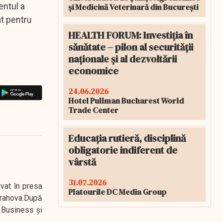
entul a
și Medicină Veterinară din București
at pentru
HEALTH FORUM: Investiția în
sănătate – pilon al securității
naționale și al dezvoltării
economice
24.06.2026
Hotel Pullman Bucharest World
Trade Center
Educația rutieră, disciplină
obligatorie indiferent de
vârstă
31.07.2026
ivat în presa
Platourile DC Media Group
 Prahova.După
 Business şi