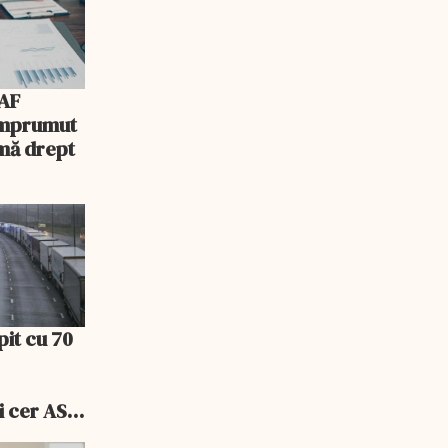
AF
 împrumut
mă drept
pit cu 70
i cer ASF
ele