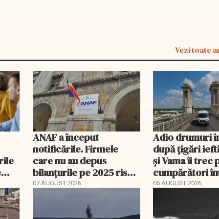
Vezi toate a
ANAF a început
Adio drumuri î
notificările. Firmele
după țigări ief
rile
care nu au depus
și Vama îi trec 
e
bilanțurile pe 2025 riscă
cumpărători în
să ajungă inactive fiscal
registru electr
07 AUGUST 2026
06 AUGUST 2026