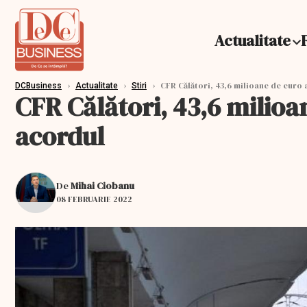
Actualitate
›
›
›
CFR Călători, 43,6 milioane de euro 
DCBusiness
Actualitate
Stiri
CFR Călători, 43,6 milioa
acordul
De
Mihai Ciobanu
08 FEBRUARIE 2022