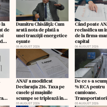
i
 la
Dumitru Chisăliță: Cum
Când poate AN
ânt de
arată nota de plată a
reclasifica un
oi
unei tranziții energetice
de la firma-ma
od
eșuate
capital
06 AUGUST 2026
06 AUGUST 2026
a
ANAF a modificat
De ce s-a scum
Declarația 216. Taxa pe
% RCA pentru
casele și mașinile
camioane.
ecare
scumpe se triplează în
Transportatori
2026
să publice tarif
05 AUGUST 2026
05 AUGUST 2026