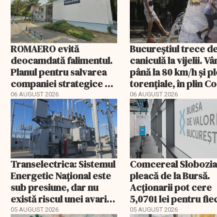
programul pentru d
ROMAERO evită
Bucureștiul trece de
deocamdată falimentul.
caniculă la vijelii. V
Planul pentru salvarea
până la 80 km/h și pl
companiei strategice a
torențiale, în plin C
fost confirmat
portocaliu
06 AUGUST 2026
06 AUGUST 2026
Transelectrica: Sistemul
Comcereal Slobozi
Energetic Național este
pleacă de la Bursă.
sub presiune, dar nu
Acționarii pot cere
există riscul unei avarii
5,0701 lei pentru fi
majore
acțiune
05 AUGUST 2026
05 AUGUST 2026