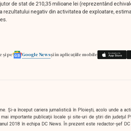
ajutor de stat de 210,35 milioane lei (reprezentând echival
ea rezultatului negativ din activitatea de exploatare, estim
res.
Google News
e și pe
și în aplicațiile mobile
. Şi-a început cariera jurnalistică în Ploieşti, acolo unde a act
mai importante publicaţii locale şi site-uri de ştiri din judeţul
 în anul 2018 în echipa DC News. În prezent este redactor-şef DC