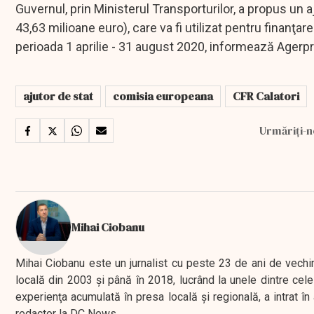
Guvernul, prin Ministerul Transporturilor, a propus un 
43,63 milioane euro), care va fi utilizat pentru finanţar
perioada 1 aprilie - 31 august 2020, informează Agerp
ajutor de stat
comisia europeana
CFR Calatori
Urmăriți-n
Mihai Ciobanu
Mihai Ciobanu este un jurnalist cu peste 23 de ani de vechime
locală din 2003 şi până în 2018, lucrând la unele dintre cele 
experienţa acumulată în presa locală şi regională, a intrat
redactor la DC News.