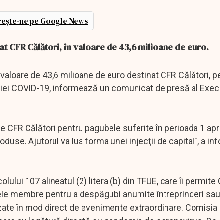
ește-ne pe Google News
t CFR Călători, în valoare de 43,6 milioane de euro.
 valoare de 43,6 milioane de euro destinat CFR Călători, p
iei COVID-19, informează un comunicat de presă al Execu
R Călători pentru pagubele suferite în perioada 1 apri
oduse. Ajutorul va lua forma unei injecţii de capital", a in
lului 107 alineatul (2) litera (b) din TFUE, care îi permite
tele membre pentru a despăgubi anumite întreprinderi sa
te în mod direct de evenimente extraordinare. Comisia