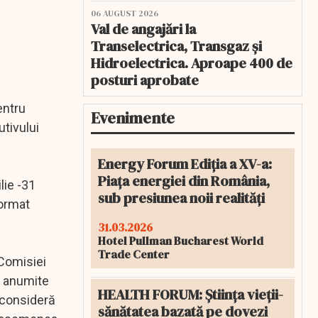
06 AUGUST 2026
Val de angajări la
Transelectrica, Transgaz și
Hidroelectrica. Aproape 400 de
posturi aprobate
entru
Evenimente
tivului
Energy Forum Ediția a XV-a:
Piața energiei din România,
lie -31
sub presiunea noii realități
format
31.03.2026
Hotel Pullman Bucharest World
Trade Center
 Comisiei
u anumite
HEALTH FORUM: Știința vieții-
 consideră
sănătatea bazată pe dovezi