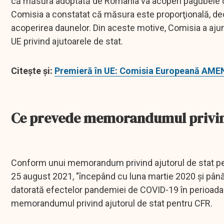
că măsura adoptată de România va acoperi pagubele c
Comisia a constatat că măsura este proporţională, 
acoperirea daunelor. Din aceste motive, Comisia a aju
UE privind ajutoarele de stat.
Citeşte şi:
Premieră în UE: Comisia Europeană AMEN
Ce prevede memorandumul privind 
Conform unui memorandum privind ajutorul de stat pent
25 august 2021, "începând cu luna martie 2020 şi până 
datorată efectelor pandemiei de COVID-19 în perioada 1
memorandumul privind ajutorul de stat pentru CFR.