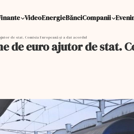
Finante
Video
Energie
Bănci
Companii
Eveni
ajutor de stat. Comisia Europeană şi-a dat acordul
ne de euro ajutor de stat. 