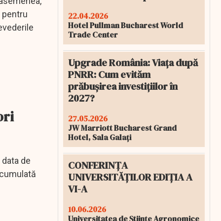
e asemenea,
 pentru
22.04.2026
Hotel Pullman Bucharest World
evederile
Trade Center
Upgrade România: Viața după
PNRR: Cum evităm
prăbușirea investițiilor în
2027?
ori
27.05.2026
JW Marriott Bucharest Grand
Hotel, Sala Galați
 data de
CONFERINȚA
e cumulată
UNIVERSITĂȚILOR EDIȚIA A
VI-A
10.06.2026
Universitatea de Științe Agronomice