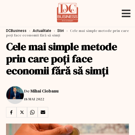
›
›
›
Cele mai simple metode prin care
DCBusiness
Actualitate
Stiri
poţi face economii fără să simţi
Cele mai simple metode
prin care poţi face
economii fără să simţi
De
Mihai Ciobanu
18 MAI 2022