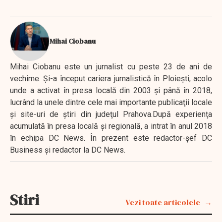
Mihai Ciobanu
Mihai Ciobanu este un jurnalist cu peste 23 de ani de
vechime. Şi-a început cariera jurnalistică în Ploieşti, acolo
unde a activat în presa locală din 2003 şi până în 2018,
lucrând la unele dintre cele mai importante publicaţii locale
şi site-uri de ştiri din judeţul Prahova.După experienţa
acumulată în presa locală şi regională, a intrat în anul 2018
în echipa DC News. În prezent este redactor-şef DC
Business şi redactor la DC News.
Stiri
Vezi toate articolele