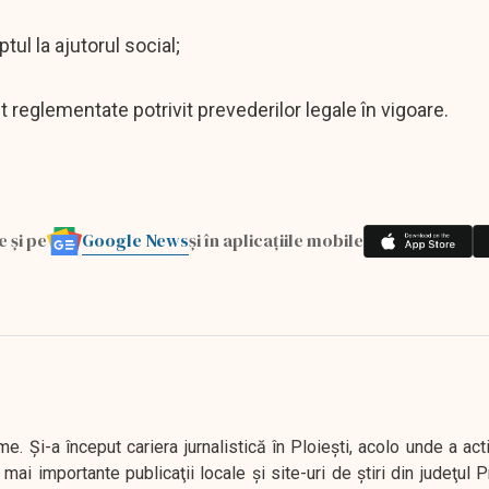
tul la ajutorul social;
reglementate potrivit prevederilor legale în vigoare.
Google News
e și pe
și în aplicațiile mobile
. Şi-a început cariera jurnalistică în Ploieşti, acolo unde a act
mai importante publicaţii locale şi site-uri de ştiri din judeţul