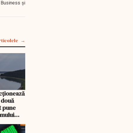
 Business şi
rticolele
cționează
e două
ot pune
emului