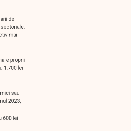
arii de
 sectoriale,
ctiv mai
nare proprii
u 1.700 lei
 mici sau
anul 2023;
 600 lei