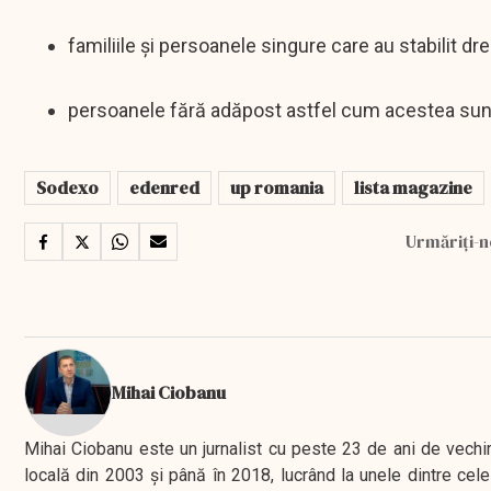
familiile și persoanele singure care au stabilit drep
persoanele fără adăpost astfel cum acestea sunt 
Sodexo
edenred
up romania
lista magazine
Urmăriți-n
Mihai Ciobanu
Mihai Ciobanu este un jurnalist cu peste 23 de ani de vechime
locală din 2003 şi până în 2018, lucrând la unele dintre cele 