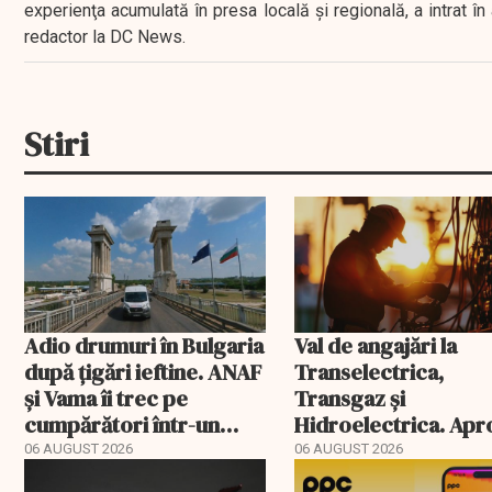
experienţa acumulată în presa locală şi regională, a intrat
redactor la DC News.
Stiri
Adio drumuri în Bulgaria
Val de angajări la
după țigări ieftine. ANAF
Transelectrica,
și Vama îi trec pe
Transgaz și
cumpărători într-un
Hidroelectrica. Ap
registru electronic
400 de posturi apro
06 AUGUST 2026
06 AUGUST 2026