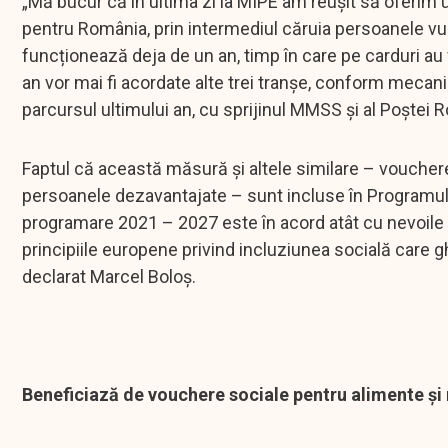
„Mă bucur că în ultima zi la MIPE am reușit să oferim 
pentru România, prin intermediul căruia persoanele vul
funcționează deja de un an, timp în care pe carduri au f
an vor mai fi acordate alte trei tranșe, conform mecan
parcursul ultimului an, cu sprijinul MMSS și al Poștei
Faptul că această măsură și altele similare – voucher
persoanele dezavantajate – sunt incluse în Programul I
programare 2021 – 2027 este în acord atât cu nevoile 
principiile europene privind incluziunea socială care 
declarat Marcel Boloș.
Beneficiază de vouchere sociale pentru alimente și