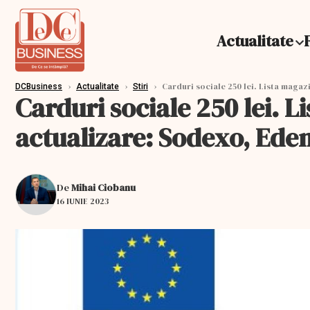
Actualitate
›
›
›
Carduri sociale 250 lei. Lista magaz
DCBusiness
Actualitate
Stiri
Carduri sociale 250 lei. L
actualizare: Sodexo, Ed
De
Mihai Ciobanu
16 IUNIE 2023