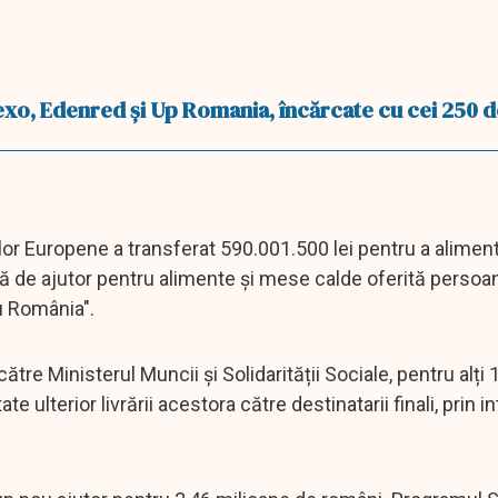
exo, Edenred şi Up Romania, încărcate cu cei 250 de
elor Europene a transferat 590.001.500 lei pentru a alimen
șă de ajutor pentru alimente și mese calde oferită persoa
u România".
tre Ministerul Muncii și Solidarității Sociale, pentru alți
e ulterior livrării acestora către destinatarii finali, prin 