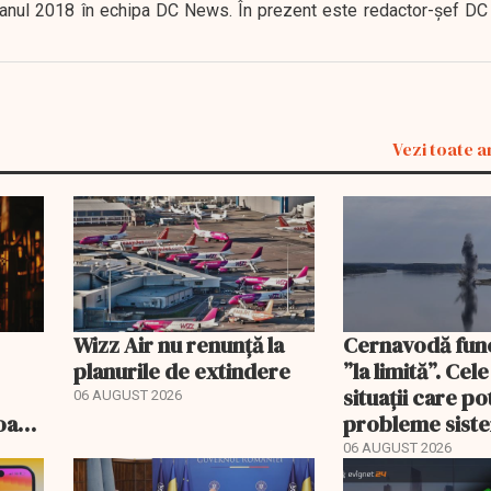
 în anul 2018 în echipa DC News. În prezent este redactor-şef DC
Vezi toate a
Wizz Air nu renunță la
Cernavodă fun
planurile de extindere
”la limită”. Cel
situații care p
06 AUGUST 2026
roape
probleme sist
bate
energetic
06 AUGUST 2026