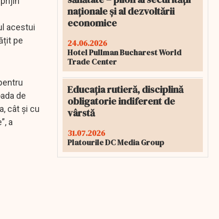
prijin
naționale și al dezvoltării
economice
ul acestui
țit pe
24.06.2026
Hotel Pullman Bucharest World
Trade Center
pentru
Educația rutieră, disciplină
oada de
obligatorie indiferent de
, cât și cu
vârstă
”, a
31.07.2026
Platourile DC Media Group