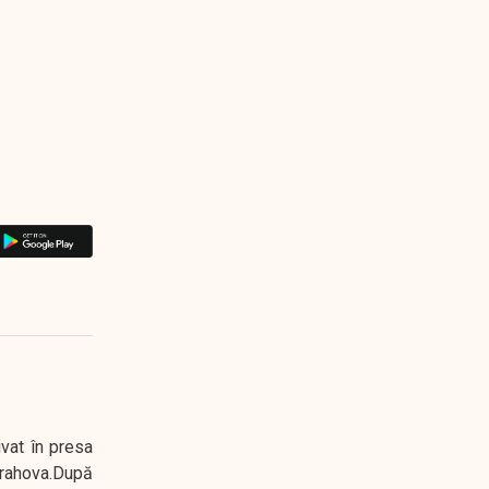
ivat în presa
 Prahova.După