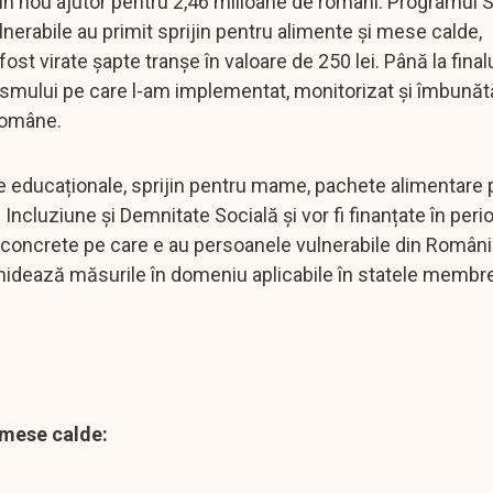
un nou ajutor pentru 2,46 milioane de români. Programul S
nerabile au primit sprijin pentru alimente și mese calde,
ost virate șapte tranșe în valoare de 250 lei. Până la final
ismului pe care l-am implementat, monitorizat și îmbunătă
 Române.
e educaționale, sprijin pentru mame, pachete alimentare 
ncluziune și Demnitate Socială și vor fi finanțate în peri
concrete pe care e au persoanele vulnerabile din România
ghidează măsurile în domeniu aplicabile în statele membre
 mese calde: