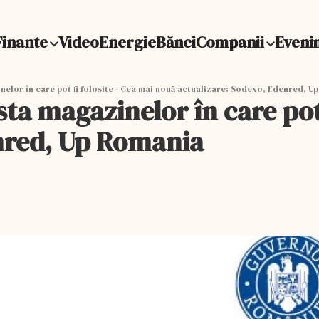
Finante
Video
Energie
Bănci
Companii
Eveni
inelor în care pot fi folosite - Cea mai nouă actualizare: Sodexo, Edenred, 
ista magazinelor în care pot
enred, Up Romania