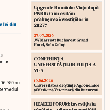
Upgrade România: Viața după
PNRR: Cum evităm
prăbușirea investițiilor în
 lei din
2027?
27.05.2026
JW Marriott Bucharest Grand
Hotel, Sala Galați
ta
CONFERINȚA
nelor
UNIVERSITĂȚILOR EDIȚIA A
VI-A
10.06.2026
 106.950 noi
Universitatea de Științe Agronomice
intermediul
și Medicină Veterinară din București
HEALTH FORUM: Investiția în
sănătate – pilon al securității