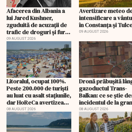
Afacerea din Albania a
Avertizare meteo d
lui Jared Kushner,
intensificare a vântu
zguduită de acuzații de
în Constanța și Tulc
trafic de droguri și furt
09 AUGUST 2026
de terenuri. Anchetă
09 AUGUST 2026
WSJ
Litoralul, ocupat 100%.
Dronă prăbușită lân
Peste 200.000 de turiști
gazoductul Trans-
au luat cu asalt stațiunile,
Balkan: ce se știe d
dar HoReCa avertizează:
incidentul de la gran
„Nu avem un an de
08 AUGUST 2026
08 AUGUST 2026
profit”