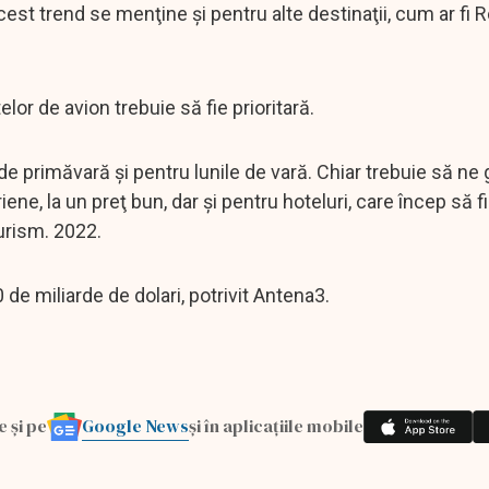
st trend se menţine şi pentru alte destinaţii, cum ar fi R
or de avion trebuie să fie prioritară.
e primăvară şi pentru lunile de vară. Chiar trebuie să ne 
ne, la un preţ bun, dar şi pentru hoteluri, care încep să f
turism. 2022.
0 de miliarde de dolari, potrivit Antena3.
Google News
e și pe
și în aplicațiile mobile