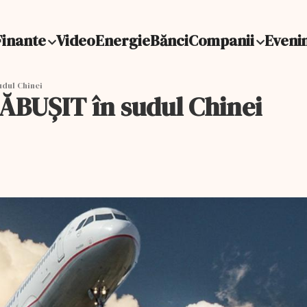
Finante
Video
Energie
Bănci
Companii
Eveni
udul Chinei
RĂBUŞIT în sudul Chinei