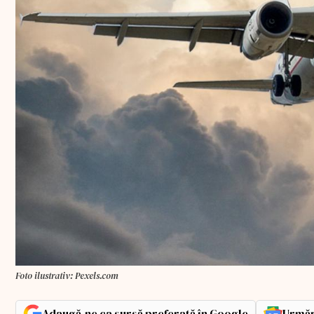
Foto ilustrativ: Pexels.com
Adaugă-ne ca sursă preferată în Google
Urmăr