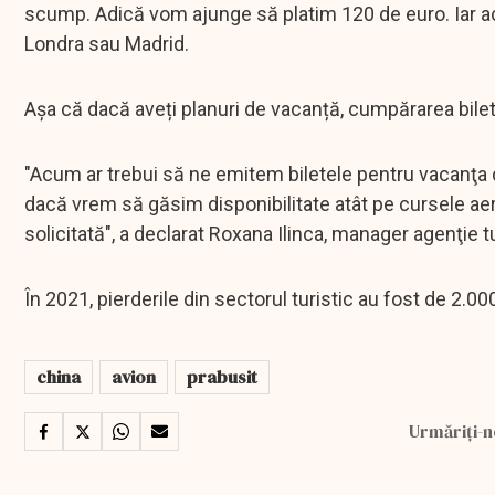
scump. Adică vom ajunge să platim 120 de euro. Iar ace
Londra sau Madrid.
Așa că dacă aveți planuri de vacanță, cumpărarea biletel
"Acum ar trebui să ne emitem biletele pentru vacanţa d
dacă vrem să găsim disponibilitate atât pe cursele aerie
solicitată", a declarat Roxana Ilinca, manager agenţie 
În 2021, pierderile din sectorul turistic au fost de 2.00
china
avion
prabusit
Urmăriți-n