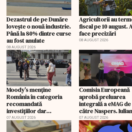
Dezastrul de pe Dunăre
Agricultorii au ter
lovește o nouă industrie.
fiscal pe 10 august.
Până la 80% dintre curse
face precizări
au fost anulate
08 AUGUST 2026
08 AUGUST 2026
Moody’s menține
Comisia Europeană
România în categoria
aprobă preluarea
recomandată
integrală a eMAG de
investițiilor dar
către Naspers. Iulia
transmite un
Stanciu iese din
07 AUGUST 2026
07 AUGUST 2026
avertisment
acționariat