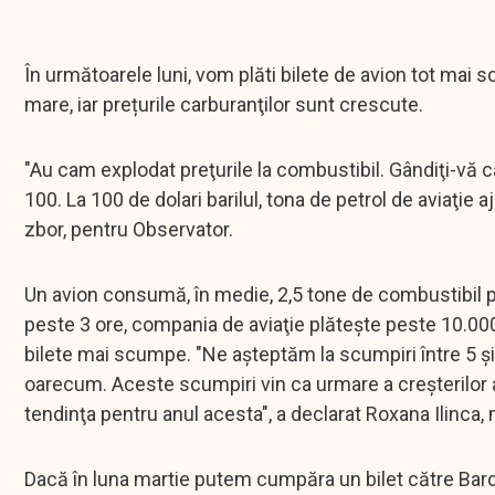
În următoarele luni, vom plăti bilete de avion tot mai 
mare, iar prețurile carburanţilor sunt crescute.
"Au cam explodat preţurile la combustibil. Gândiţi-vă c
100. La 100 de dolari barilul, tona de petrol de aviaţie a
zbor, pentru Observator.
Un avion consumă, în medie, 2,5 tone de combustibil 
peste 3 ore, compania de aviaţie plăteşte peste 10.000
bilete mai scumpe. "Ne aşteptăm la scumpiri între 5 şi 
oarecum. Aceste scumpiri vin ca urmare a creşterilor a
tendinţa pentru anul acesta", a declarat Roxana Ilinca
Dacă în luna martie putem cumpăra un bilet către Barcelo