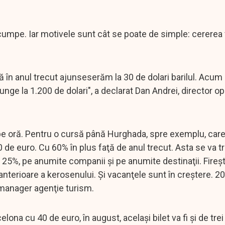
scumpe. Iar motivele sunt cât se poate de simple: cererea 
ă în anul trecut ajunseserăm la 30 de dolari barilul. Acum 
junge la 1.200 de dolari", a declarat Dan Andrei, director op
pe oră. Pentru o cursă până Hurghada, spre exemplu, car
 de euro. Cu 60% în plus faţă de anul trecut. Asta se va t
25%, pe anumite companii şi pe anumite destinaţii. Fireşt
nterioare a kerosenului. Şi vacanţele sunt în creştere. 
, manager agenţie turism.
na cu 40 de euro, în august, acelaşi bilet va fi şi de trei