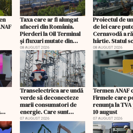
men
Taxa care ar fi alungat
Proiectul de un
 ANAF
afaceri din România.
de lei care put
Pierderi la Oil Terminal
Cernavodă a r
și fluxuri mutate din
hârtie. Statul 
Portul Constanța
acum barje în 
08 AUGUST 2026
08 AUGUST 2026
Transelectrica are undă
Termen ANAF ch
verde să deconecteze
Firmele care p
marii consumatori de
renunța la TVA
n
energie. Care sunt
10 august
condițiile
07 AUGUST 2026
07 AUGUST 2026