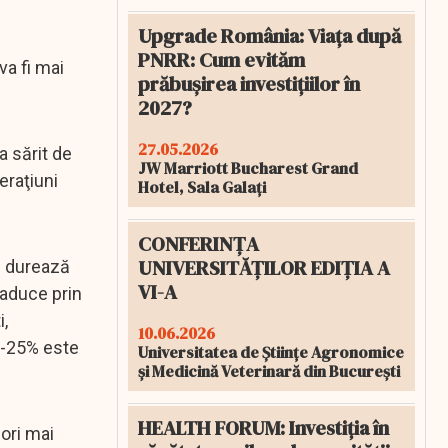
Upgrade România: Viața după
PNRR: Cum evităm
va fi mai
prăbușirea investițiilor în
2027?
27.05.2026
a sărit de
JW Marriott Bucharest Grand
eraţiuni
Hotel, Sala Galați
CONFERINȚA
UNIVERSITĂȚILOR EDIȚIA A
e durează
VI-A
raduce prin
i,
10.06.2026
20-25% este
Universitatea de Științe Agronomice
și Medicină Veterinară din București
HEALTH FORUM: Investiția în
 ori mai