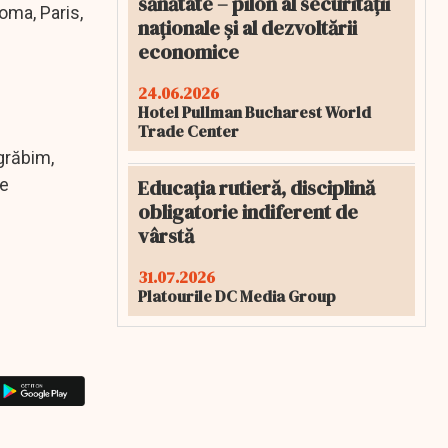
sănătate – pilon al securității
oma, Paris,
naționale și al dezvoltării
economice
24.06.2026
Hotel Pullman Bucharest World
Trade Center
grăbim,
Educația rutieră, disciplină
ie
obligatorie indiferent de
vârstă
31.07.2026
Platourile DC Media Group