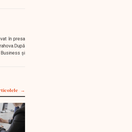
ivat în presa
 Prahova.După
 Business şi
rticolele