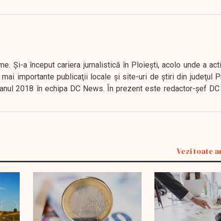
. Şi-a început cariera jurnalistică în Ploieşti, acolo unde a act
mai importante publicaţii locale şi site-uri de ştiri din judeţul
 în anul 2018 în echipa DC News. În prezent este redactor-şef DC
Vezi toate a