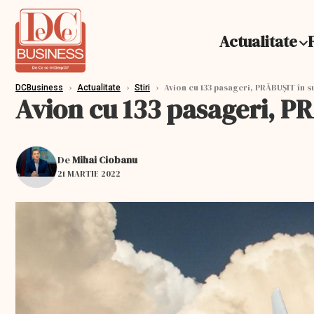
Actualitate
›
›
›
Avion cu 133 pasageri, PRĂBUŞIT în s
DCBusiness
Actualitate
Stiri
Avion cu 133 pasageri, P
De
Mihai Ciobanu
21 MARTIE 2022