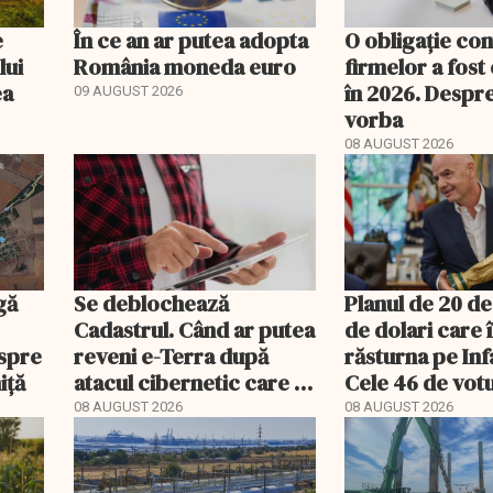
e
În ce an ar putea adopta
O obligație con
lui
România moneda euro
firmelor a fost
ea
în 2026. Despre
09 AUGUST 2026
vorba
08 AUGUST 2026
gă
Se deblochează
Planul de 20 de
Cadastrul. Când ar putea
de dolari care 
espre
reveni e-Terra după
răsturna pe Inf
iță
atacul cibernetic care a
Cele 46 de votu
blocat tranzacțiile
Asiei decid viit
08 AUGUST 2026
08 AUGUST 2026
imobiliare