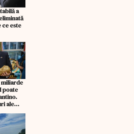
tabilă a
 eliminată
 ce este
 miliarde
îl poate
antino.
ri ale
orul FIFA