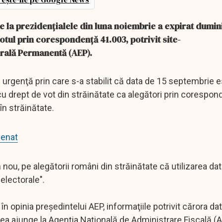
e la prezidenţialele din luna noiembrie a expirat dumin
votul prin corespondenţă 41.003, potrivit site-
orală Permanentă (AEP).
rgenţă prin care s-a stabilit că data de 15 septembrie e
cu drept de vot din străinătate ca alegători prin corespon
în străinătate.
Senat
n nou, pe alegătorii români din străinătate că utilizarea da
electorale".
în opinia preşedintelui AEP, informaţiile potrivit cărora da
utea ajunge la Agenţia Naţională de Administrare Fiscală (