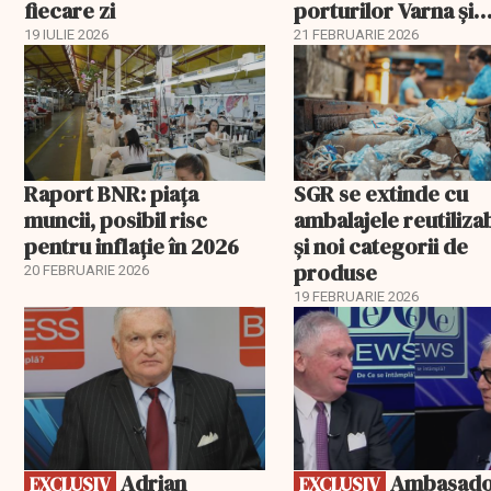
fiecare zi
porturilor Varna și
Burgas
19 IULIE 2026
21 FEBRUARIE 2026
Raport BNR: piața
SGR se extinde cu
muncii, posibil risc
ambalajele reutiliza
pentru inflație în 2026
și noi categorii de
produse
20 FEBRUARIE 2026
19 FEBRUARIE 2026
EXCLUSIV
EXCLUSIV
Adrian
Ambasadorii
EXCLUSIV
EXCLUSIV