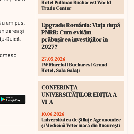
Hotel Pullman Bucharest World
Trade Center
 Nu am pus,
Upgrade România: Viața după
anizarea şi
PNRR: Cum evităm
prăbușirea investițiilor în
ţu-Buică.
2027?
ntocmesc
27.05.2026
JW Marriott Bucharest Grand
Hotel, Sala Galați
CONFERINȚA
UNIVERSITĂȚILOR EDIȚIA A
VI-A
10.06.2026
Universitatea de Științe Agronomice
și Medicină Veterinară din București