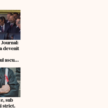
 Journal:
a devenit
e
cul ascuns
i consum
te, sub
 strict.