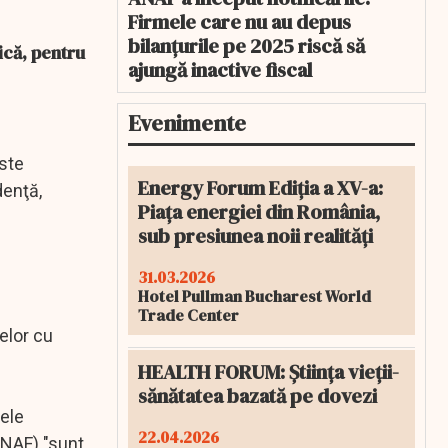
Firmele care nu au depus
bilanțurile pe 2025 riscă să
ică, pentru
ajungă inactive fiscal
Evenimente
ste
Energy Forum Ediția a XV-a:
denţă,
Piața energiei din România,
sub presiunea noii realități
31.03.2026
Hotel Pullman Bucharest World
Trade Center
telor cu
HEALTH FORUM: Știința vieții-
sănătatea bazată pe dovezi
tele
22.04.2026
ANAF) "sunt