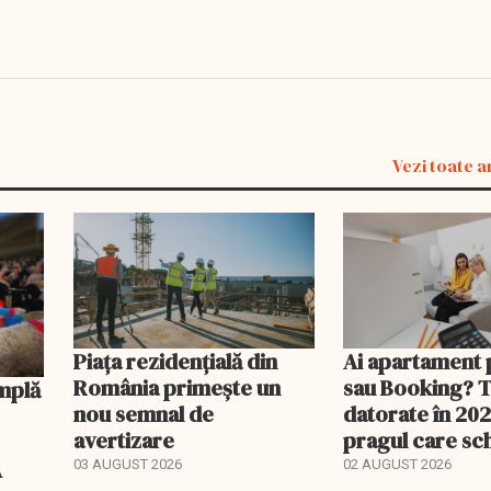
Vezi toate a
Piața rezidențială din
Ai apartament 
România primește un
sau Booking? 
nou semnal de
datorate în 202
avertizare
pragul care s
regimul fiscal
A
03 AUGUST 2026
02 AUGUST 2026