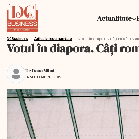
Actualitate
›
›
Votul în diapora. Câți români s-au
DCBusiness
Articole recomandate
Votul în diapora. Câți rom
De
Dana Mihai
16 SEPTEMBRIE 2019