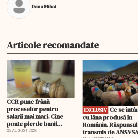
Dana Mihai
Articole recomandate
EXCLUSIV
CCR pune frână
proceselor pentru
Ce se întâmplă
EXCLUSIV
salarii mai mari. Cine
cu lâna produsă în
poate pierde banii
România. Răspunsul
ceruți statului
transmis de ANSVS
05 AUGUST 2026