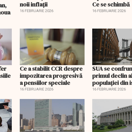
noii inflații
Ce se schimbă
an,
 noua
16 FEBRUARIE 2026
16 FEBRUARIE 2026
fer
Ce a stabilit CCR despre
SUA se confrun
siile
impozitarea progresivă
primul declin a
a pensiilor speciale
populației din i
16 FEBRUARIE 2026
16 FEBRUARIE 2026