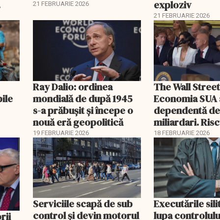
exploziv
21 FEBRUARIE 2026
21 FEBRUARIE 2026
Ray Dalio: ordinea
The Wall Street
bile
mondială de după 1945
Economia SUA 
s-a prăbușit și începe o
dependentă d
nouă eră geopolitică
miliardari. Ris
pentru burse ș
19 FEBRUARIE 2026
18 FEBRUARIE 2026
Serviciile scapă de sub
Executările sili
control și devin motorul
lupa controlului