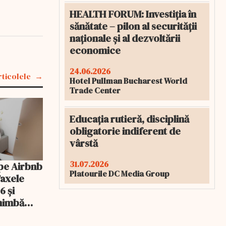
HEALTH FORUM: Investiția în
sănătate – pilon al securității
naționale și al dezvoltării
economice
24.06.2026
rticolele
Hotel Pullman Bucharest World
Trade Center
Educația rutieră, disciplină
obligatorie indiferent de
vârstă
31.07.2026
pe Airbnb
Platourile DC Media Group
Taxele
6 și
chimbă