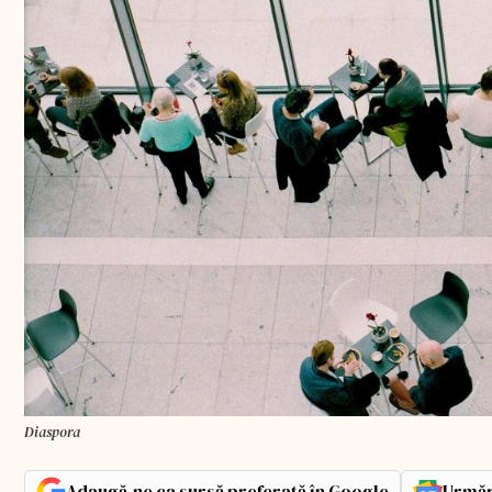
Diaspora
Adaugă-ne ca sursă preferată în Google
Urmăr