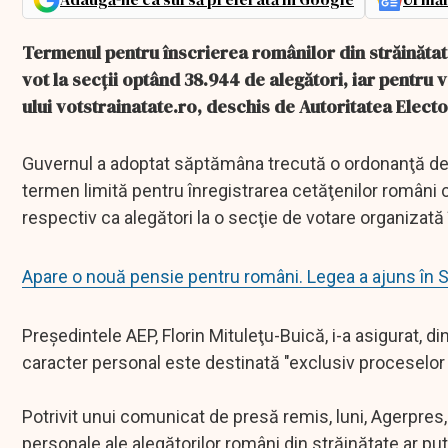
Termenul pentru înscrierea românilor din străinătat
vot la secţii optând 38.944 de alegători, iar pentru 
ului votstrainatate.ro, deschis de Autoritatea Elect
Guvernul a adoptat săptămâna trecută o ordonanţă de u
termen limită pentru înregistrarea cetăţenilor români 
respectiv ca alegători la o secţie de votare organizată 
Apare o nouă pensie pentru români. Legea a ajuns în 
Preşedintele AEP, Florin Mituleţu-Buică, i-a asigurat, di
caracter personal este destinată "exclusiv proceselor 
Potrivit unui comunicat de presă remis, luni, Agerpres, 
personale ale alegătorilor români din străinătate ar p