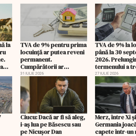
nă la
TVA de 9% pentru prima
TVA de 9% la l
tru
locuință ar putea reveni
până la 30 sep
e.
permanent.
2026. Prelungi
 a
Cumpărătorii ar
termenului a t
economisi zeci de mii de
comisia din Pa
31 IULIE 2026
27 IULIE 2026
lei
7
Ciucu: Dacă ar fi să aleg,
Merz, între Xi 
i-aș lua pe Băsescu sau
Germania joacă
pe Nicușor Dan
capete într-u