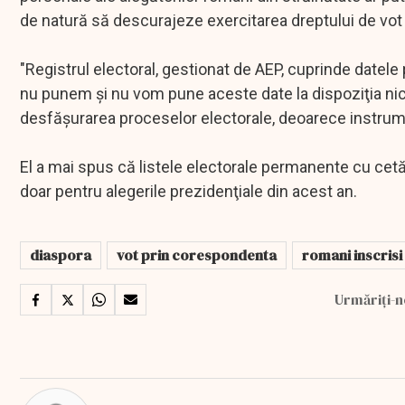
de natură să descurajeze exercitarea dreptului de vot 
"Registrul electoral, gestionat de AEP, cuprinde datele
nu punem şi nu vom pune aceste date la dispoziţia niciu
desfăşurarea proceselor electorale, deoarece instrume
El a mai spus că listele electorale permanente cu cetăţ
doar pentru alegerile prezidenţiale din acest an.
diaspora
vot prin corespondenta
romani inscrisi
Urmăriți-n