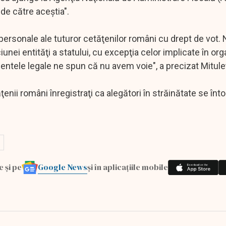
de către aceştia".
 personale ale tuturor cetăţenilor români cu drept de vot.
nei entităţi a statului, cu excepţia celor implicate în org
ntele legale ne spun că nu avem voie", a precizat Mitule
enii români înregistraţi ca alegători în străinătate se î
Google News
e și pe
și în aplicațiile mobile