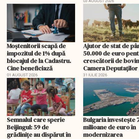
03 AUGUST 2026
Moștenitorii scapă de
Ajutor de stat de pâ
impozitul de 1% după
50.000 de euro pen
blocajul de la Cadastru.
crescătorii de bovin
Cine beneficiază
Camera Deputaților
aprobat schema
01 AUGUST 2026
31 IULIE 2026
Semnalul care sperie
Bulgaria investește 
Beijingul: 59 de
milioane de euro în
grădinițe au dispărut în
modernizarea