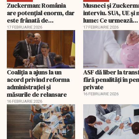
Zuckerman: România
Musneci și Zuckerm
are potențial enorm, dar
interviu. SUA, UE și
este frânată de
lume: Ce urmează
corupție, companii de
pentru România
17 FEBRUARIE 2026
17 FEBRUARIE 2026
stat și influența
propagandei ruse
Coaliția a ajuns la un
ASF dă liber la trans
acord privind reforma
fără penalități în pen
administrației și
private
măsurile de relansare
16 FEBRUARIE 2026
16 FEBRUARIE 2026