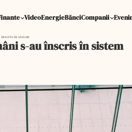
Finante
Video
Energie
Bănci
Companii
Eveni
 înscris în sistem
âni s-au înscris în sistem