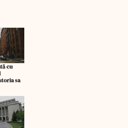
tă cu
l
storia sa