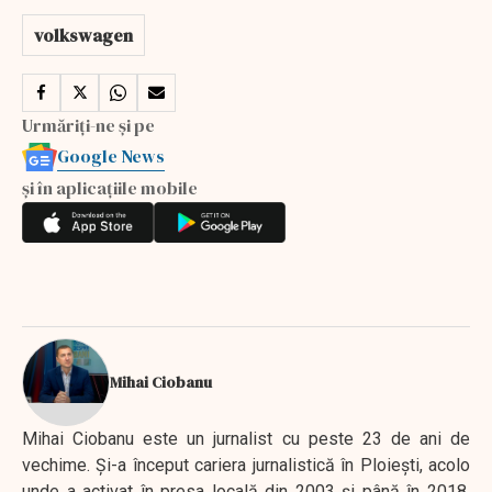
volkswagen
Urmăriți-ne și pe
Google News
și în aplicațiile mobile
Mihai Ciobanu
Mihai Ciobanu este un jurnalist cu peste 23 de ani de
vechime. Şi-a început cariera jurnalistică în Ploieşti, acolo
unde a activat în presa locală din 2003 şi până în 2018,