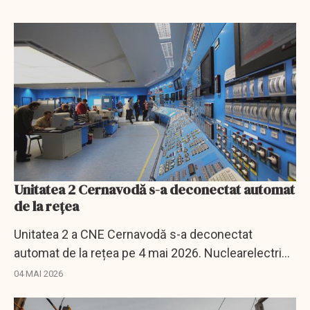
Unitatea 2 Cernavodă s-a deconectat automat
de la rețea
Unitatea 2 a CNE Cernavodă s-a deconectat
automat de la rețea pe 4 mai 2026. Nuclearelectrica
anunță că nu există impact asupra securității.
04 MAI 2026