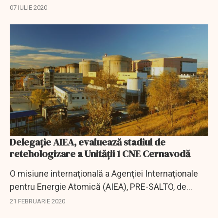
inspectorii de muncă și polițiștii făcând acum
07 IULIE 2020
verificări în acest caz, potrivit unui...
Delegație AIEA, evaluează stadiul de
retehologizare a Unității 1 CNE Cernavodă
O misiune internaţională a Agenţiei Internaţionale
pentru Energie Atomică (AIEA), PRE-SALTO, de
evaluare a stadiului şi a proiectului de
21 FEBRUARIE 2020
retehnologizare a Unităţii 1 CNE Cernavodă, a avut