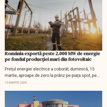
România exportă peste 2.000 MW de energie
pe fondul producției mari din fotovoltaic
Prețul energiei electrice a coborât, duminică, 15
martie, aproape de zero la prânz pe piața spot, pe
fondul producției ridicate din fotovoltaic și al
15 MARTIE 2026
exporturilor masive de energie din...