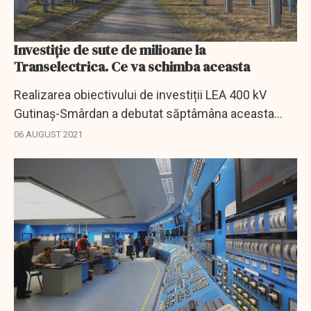
Investiție de sute de milioane la
Transelectrica. Ce va schimba aceasta
Realizarea obiectivului de investiții LEA 400 kV
Gutinaș-Smârdan a debutat săptâmâna aceasta
prin ședința de începere a activităților de execuție.
06 AUGUST 2021
Alături de echipa de proiect a...