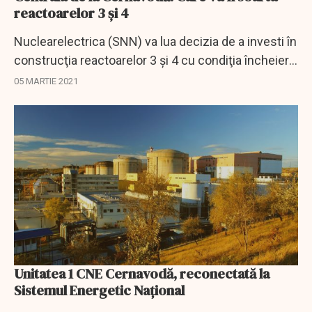
reactoarelor 3 și 4
Nuclearelectrica (SNN) va lua decizia de a investi în
construcţia reactoarelor 3 şi 4 cu condiţia încheierii
unui acord clar cu statul român privind modul de
05 MARTIE 2021
finanţare şi mecanismele de...
Unitatea 1 CNE Cernavodă, reconectată la
Sistemul Energetic Național