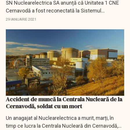
SN Nuclearelectrica SA anunță că Unitatea 1 CNE
Cernavodă a fost reconectată la Sistemul
Energetic Național. Unitatea fusese oprită în urmă
29 IANUARIE 2021
cu șase zile pentru efectuarea unor reparații.
Accident de muncă la Centrala Nucleară de la
Cernavodă, soldat cu un mort
Un anagajat al Nuclearelectrica a murit, marți, în
timp ce lucra la Centrala Nucleară din Cernavodă,