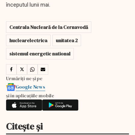
începutul lunii mai.
Centrala Nucleară de la Cernavodă
huclearelectrica
unitatea 2
sistemul energetic national
Urmăriți-ne și pe
Google News
și în aplicațiile mobile
Citește și