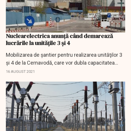
Nuclearelectrica anunță când demarează
lucrările la unitățile 3 și 4
Mobilizarea de şantier pentru realizarea unităţilor 3
şi 4 de la Cernavodă, care vor dubla capacitatea
nucleară a României, va avea loc în 2024. Startul
16 AUGUST 2021
licitaţiilor şi al primelor lucrări...