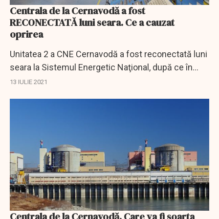
Centrala de la Cernavodă a fost
RECONECTATĂ luni seara. Ce a cauzat
oprirea
Unitatea 2 a CNE Cernavodă a fost reconectată luni
seara la Sistemul Energetic Naţional, după ce în
după-amiaza zilei de sâmbătă, 10 iulie, s-a
13 IULIE 2021
deconectat automat.
Centrala de la Cernavodă. Care va fi soarta