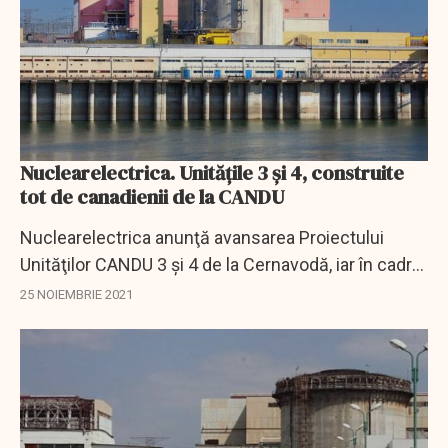
Nuclearelectrica. Unitățile 3 și 4, construite
tot de canadienii de la CANDU
Nuclearelectrica anunţă avansarea Proiectului
Unităţilor CANDU 3 şi 4 de la Cernavodă, iar în cadrul
etapei pregătitoare, EnergoNuclear S.A., compania
25 NOIEMBRIE 2021
de proiect, a semnat primul contract cu...