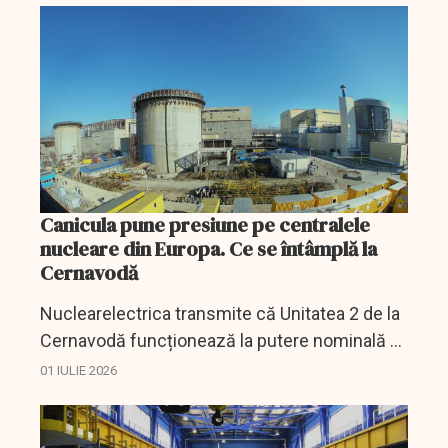
Canicula pune presiune pe centralele
nucleare din Europa. Ce se întâmplă la
Cernavodă
Nuclearelectrica transmite că Unitatea 2 de la
Cernavodă funcționează la putere nominală și
că nu există indicii privind un impact al
01 IULIE 2026
caniculei asupra producției sau livrărilor către
SEN.