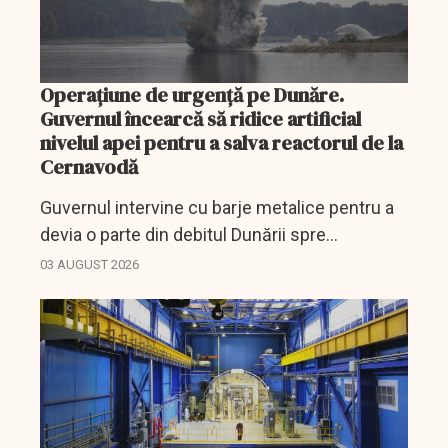
Operațiune de urgență pe Dunăre.
Guvernul încearcă să ridice artificial
nivelul apei pentru a salva reactorul de la
Cernavodă
Guvernul intervine cu barje metalice pentru a
devia o parte din debitul Dunării spre
Cernavodă. Operațiunea costă 7 milioane de
03 AUGUST 2026
lei.