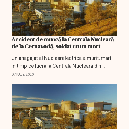
Accident de muncă la Centrala Nucleară
de la Cernavodă, soldat cu un mort
Un anagajat al Nuclearelectrica a murit, marți,
în timp ce lucra la Centrala Nucleară din
Cernavodă, inspectorii de muncă și polițiștii
07 IULIE 2020
făcând acum verificări în acest caz, potrivit
unui...