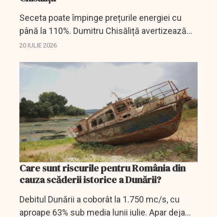
Seceta poate împinge prețurile energiei cu
până la 110%. Dumitru Chisăliță avertizează
asupra unui scenariu critic Metadescriere:
20 IULIE 2026
Debitele reduse ale Dunării și râurilor pot
afecta...
Care sunt riscurile pentru România din
cauza scăderii istorice a Dunării?
Debitul Dunării a coborât la 1.750 mc/s, cu
aproape 63% sub media lunii iulie. Apar deja