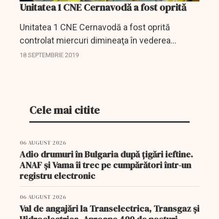
Unitatea 1 CNE Cernavodă a fost oprită
Unitatea 1 CNE Cernavodă a fost oprită
controlat miercuri dimineaţa în vederea
efectuării unor lucrări de remediere la un
18 SEPTEMBRIE 2019
parametru de proces, informează
Nuclearelecrica.
Cele mai citite
06 AUGUST 2026
Adio drumuri în Bulgaria după țigări ieftine.
ANAF și Vama îi trec pe cumpărători într-un
registru electronic
06 AUGUST 2026
Val de angajări la Transelectrica, Transgaz și