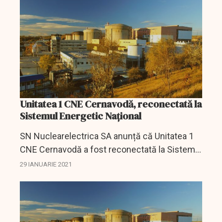
mecanismele de...
Unitatea 1 CNE Cernavodă, reconectată la
Sistemul Energetic Național
SN Nuclearelectrica SA anunță că Unitatea 1
CNE Cernavodă a fost reconectată la Sistemul
Energetic Național. Unitatea fusese oprită în
29 IANUARIE 2021
urmă cu șase zile pentru efectuarea unor
reparații.