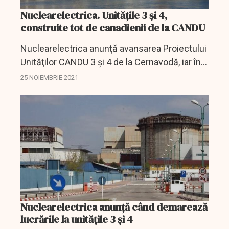
Nuclearelectrica. Unitățile 3 și 4,
construite tot de canadienii de la CANDU
Nuclearelectrica anunţă avansarea Proiectului
Unităţilor CANDU 3 şi 4 de la Cernavodă, iar în
cadrul etapei pregătitoare, EnergoNuclear S.A.,
25 NOIEMBRIE 2021
compania de proiect, a semnat primul contract
cu...
Nuclearelectrica anunță când demarează
lucrările la unitățile 3 și 4