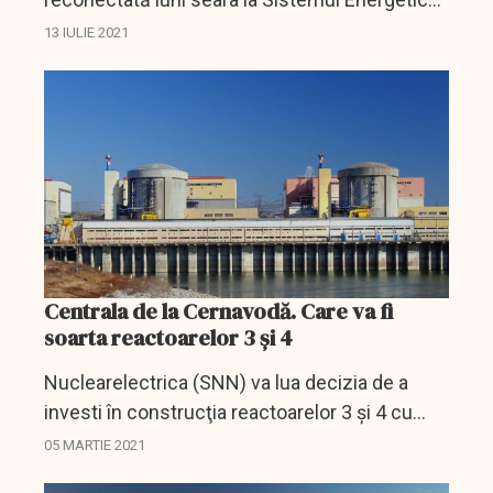
Naţional, după ce în după-amiaza zilei de
13 IULIE 2021
sâmbătă, 10 iulie, s-a deconectat automat.
Centrala de la Cernavodă. Care va fi
soarta reactoarelor 3 și 4
Nuclearelectrica (SNN) va lua decizia de a
investi în construcţia reactoarelor 3 şi 4 cu
condiţia încheierii unui acord clar cu statul
05 MARTIE 2021
român privind modul de finanţare şi