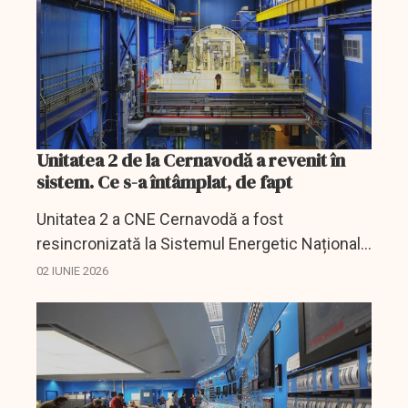
Unitatea 2 de la Cernavodă a revenit în
sistem. Ce s-a întâmplat, de fapt
Unitatea 2 a CNE Cernavodă a fost
resincronizată la Sistemul Energetic Național
după aproape o lună de oprire tehnică.
02 IUNIE 2026