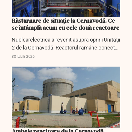
Răsturnare de situație la Cernavodă. Ce
se întâmplă acum cu cele două reactoare
Nuclearelectrica a revenit asupra opririi Unității
2 de la Cernavodă. Reactorul rămâne conectat,
însă situația Dunării este monitorizată
30 IULIE 2026
permanent.
Ambele reactoare de la Cernavodă,