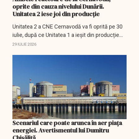
oprite din cauza nivelului Dunării.
Unitatea 2 iese joi din producție
Unitatea 2 a CNE Cernavodă va fi oprită pe 30
iulie, după ce Unitatea 1 a ieșit din producție
din cauza nivelului scăzut al Dunării.
29 IULIE 2026
Scenariul care poate arunca în aer piața
energiei. Avertismentul lui Dumitru
Chisăliță