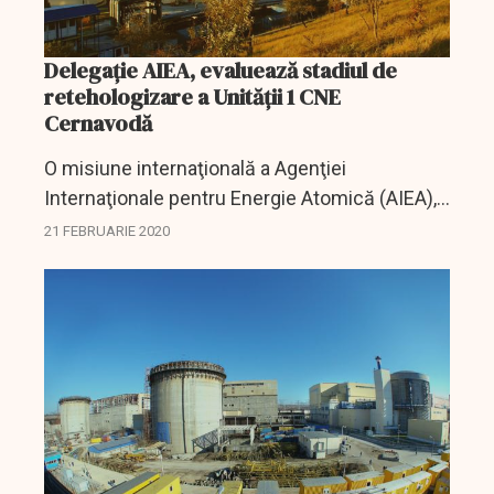
Delegație AIEA, evaluează stadiul de
retehologizare a Unității 1 CNE
Cernavodă
O misiune internaţională a Agenţiei
Internaţionale pentru Energie Atomică (AIEA),
PRE-SALTO, de evaluare a stadiului şi a
21 FEBRUARIE 2020
proiectului de retehnologizare a Unităţii 1 CNE
Cernavodă, a avut loc...