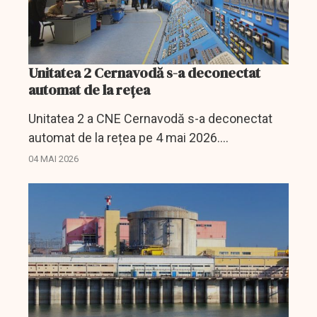
Unitatea 2 Cernavodă s-a deconectat
automat de la rețea
Unitatea 2 a CNE Cernavodă s-a deconectat
automat de la rețea pe 4 mai 2026.
Nuclearelectrica anunță că nu există impact
04 MAI 2026
asupra securității.