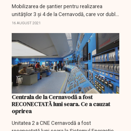
Mobilizarea de şantier pentru realizarea
unităţilor 3 şi 4 de la Cernavodă, care vor dubla
capacitatea nucleară a României, va avea loc în
16 AUGUST 2021
2024. Startul licitaţiilor şi al primelor lucrări...
Centrala de la Cernavodă a fost
RECONECTATĂ luni seara. Ce a cauzat
oprirea
Unitatea 2 a CNE Cernavodă a fost
reconectată luni seara la Sistemul Energetic