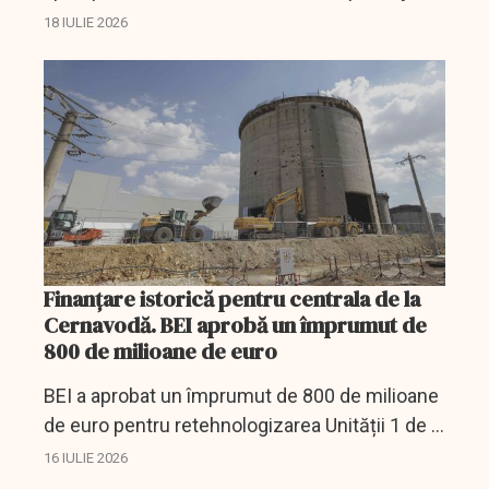
restricții la irigații și presiuni asupra
18 IULIE 2026
transportului și energiei.
Finanțare istorică pentru centrala de la
Cernavodă. BEI aprobă un împrumut de
800 de milioane de euro
BEI a aprobat un împrumut de 800 de milioane
de euro pentru retehnologizarea Unității 1 de la
Cernavodă, proiect care ar urma să fie finalizat
16 IULIE 2026
în 2030.