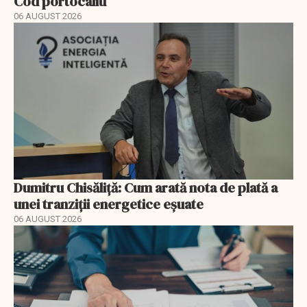
Cod portocaliu
06 AUGUST 2026
Dumitru Chisăliță: Cum arată nota de plată a
unei tranziții energetice eșuate
06 AUGUST 2026