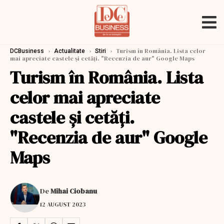
›
›
›
Turism în România. Lista celor
DCBusiness
Actualitate
Stiri
mai apreciate castele şi cetăţi. "Recenzia de aur" Google Maps
Turism în România. Lista
celor mai apreciate
castele şi cetăţi.
"Recenzia de aur" Google
Maps
De
Mihai Ciobanu
12 AUGUST 2023