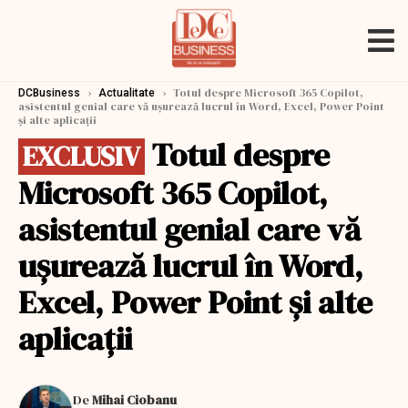
›
›
Totul despre Microsoft 365 Copilot,
DCBusiness
Actualitate
asistentul genial care vă uşurează lucrul în Word, Excel, Power Point
şi alte aplicaţii
Totul despre
EXCLUSIV
Microsoft 365 Copilot,
asistentul genial care vă
uşurează lucrul în Word,
Excel, Power Point şi alte
aplicaţii
De
Mihai Ciobanu