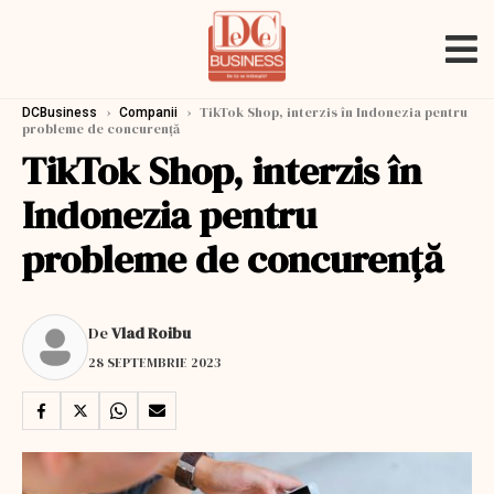
›
›
TikTok Shop, interzis în Indonezia pentru
DCBusiness
Companii
probleme de concurență
TikTok Shop, interzis în
Indonezia pentru
probleme de concurență
De
Vlad Roibu
28 SEPTEMBRIE 2023