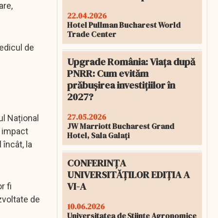
are,
22.04.2026
Hotel Pullman Bucharest World
Trade Center
medicul de
Upgrade România: Viața după
PNRR: Cum evităm
prăbușirea investițiilor în
2027?
27.05.2026
ul Național
JW Marriott Bucharest Grand
u impact
Hotel, Sala Galați
încât, la
CONFERINȚA
UNIVERSITĂȚILOR EDIȚIA A
VI-A
r fi
zvoltate de
10.06.2026
Universitatea de Științe Agronomice