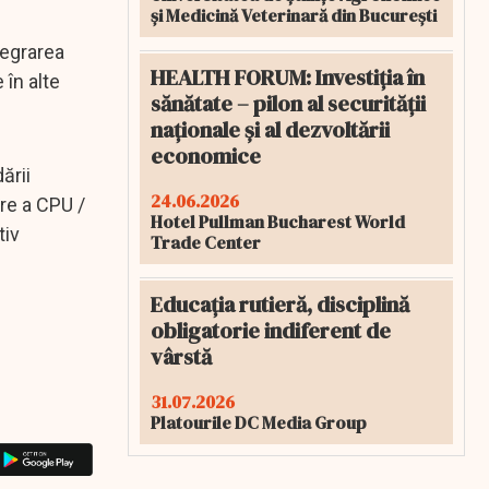
și Medicină Veterinară din București
tegrarea
HEALTH FORUM: Investiția în
 în alte
sănătate – pilon al securității
naționale și al dezvoltării
economice
ării
24.06.2026
ere a CPU /
Hotel Pullman Bucharest World
tiv
Trade Center
Educația rutieră, disciplină
obligatorie indiferent de
vârstă
31.07.2026
Platourile DC Media Group