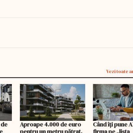
Vezi toate a
 de
Aproape 4.000 de euro
Când îți pune 
le
pentru un metru pătrat.
firma pe „lista