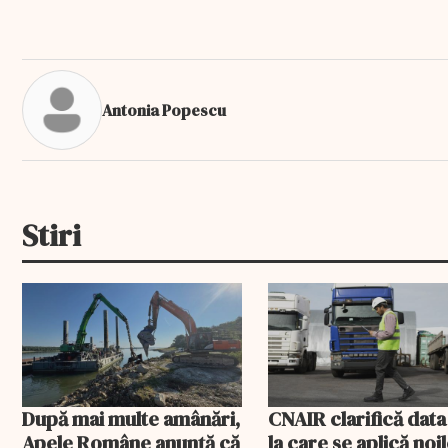
Antonia Popescu
Stiri
După mai multe amânări,
CNAIR clarifică data
Apele Române anunță că
la care se aplică noi