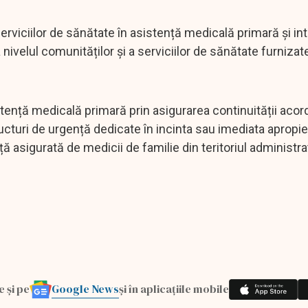
 serviciilor de sănătate în asistență medicală primară și in
 nivelul comunităților și a serviciilor de sănătate furnizate
istență medicală primară prin asigurarea continuității acord
tructuri de urgență dedicate în incinta sau imediata apropi
 asigurată de medicii de familie din teritoriul administra
Google News
e și pe
și în aplicațiile mobile