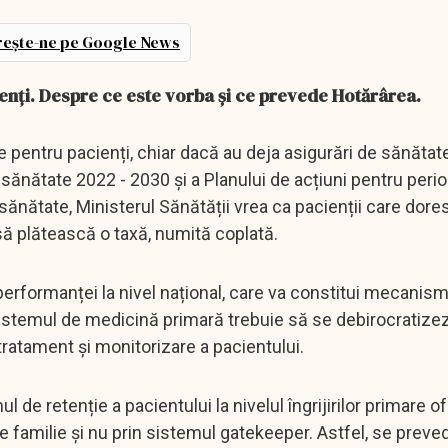
ește-ne pe Google News
ienți. Despre ce este vorba și ce prevede Hotărârea.
 pentru pacienți, chiar dacă au deja asigurări de sănătate.
 sănătate 2022 - 2030 și a Planului de acțiuni pentru peri
sănătate, Ministerul Sănătății vrea ca pacienții care dore
ă plătească o taxă, numită coplată.
performanței la nivel național, care va constitui mecanism
 Sistemul de medicină primară trebuie să se debirocratize
tratament și monitorizare a pacientului.
 de retenție a pacientului la nivelul îngrijirilor primare o
 familie și nu prin sistemul gatekeeper. Astfel, se preve