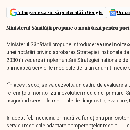
Adaugă-ne ca sursă preferată în Google
Urmăr
Ministerul Sănătății propune o nouă taxă pentru pac
Ministerul Sănătății propune introducerea unei noi taxe
unei hotărâri privind aprobarea Strategiei naționale de
2030 în vederea implementării Strategiei naționale de 
primească serviciile medicale de la un anumit medic s
"În acest scop, se va dezvolta un cadru de evaluare a 
referință a monitorizării evoluției medicinei primare.
asigurând serviciile medicale de diagnostic, evaluare, 
În acest fel, medicina primară va funcționa prin sistemul
servicii medicale adaptate competențelor medicului de