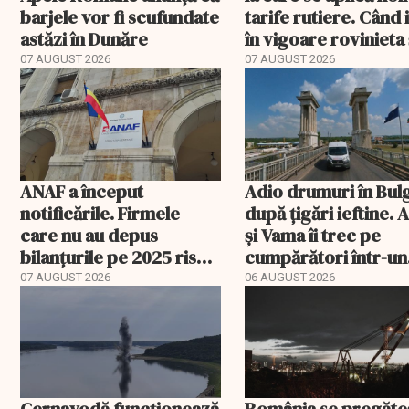
barjele vor fi scufundate
tarife rutiere. Când 
astăzi în Dunăre
în vigoare rovinieta 
TollRo
07 AUGUST 2026
07 AUGUST 2026
ANAF a început
Adio drumuri în Bul
notificările. Firmele
după țigări ieftine.
care nu au depus
și Vama îi trec pe
bilanțurile pe 2025 riscă
cumpărători într-un
să ajungă inactive fiscal
registru electronic
07 AUGUST 2026
06 AUGUST 2026