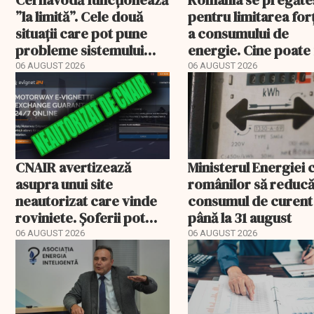
Cernavodă funcționează
România se pregăte
”la limită”. Cele două
pentru limitarea for
situații care pot pune
a consumului de
probleme sistemului
energie. Cine poate 
energetic
deconectat
06 AUGUST 2026
06 AUGUST 2026
CNAIR avertizează
Ministerul Energiei 
asupra unui site
românilor să reduc
neautorizat care vinde
consumul de curent
roviniete. Șoferii pot
până la 31 august
plăti și cu 186% mai mult
06 AUGUST 2026
06 AUGUST 2026