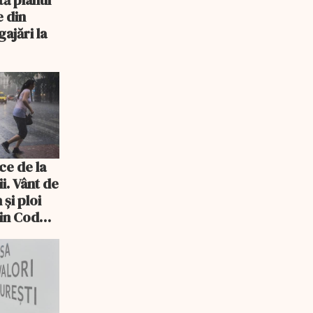
tă planul
e din
ajări la
și
și
tru di
ce de la
ii. Vânt de
 și ploi
lin Cod