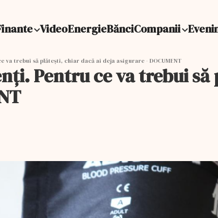
Finante
Video
Energie
Bănci
Companii
Eveni
ce va trebui să plătești, chiar dacă ai deja asigurare - DOCUMENT
ți. Pentru ce va trebui să p
ENT