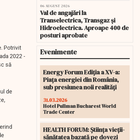
06 AUGUST 2026
Val de angajări la
Transelectrica, Transgaz și
Hidroelectrica. Aproape 400 de
posturi aprobate
 Potrivit
Evenimente
oada 2022 -
sc să
Energy Forum Ediția a XV-a:
Piața energiei din România,
sub presiunea noii realități
ul de
31.03.2026
ze,
Hotel Pullman Bucharest World
Trade Center
ferind
HEALTH FORUM: Știința vieții-
de
sănătatea bazată pe dovezi