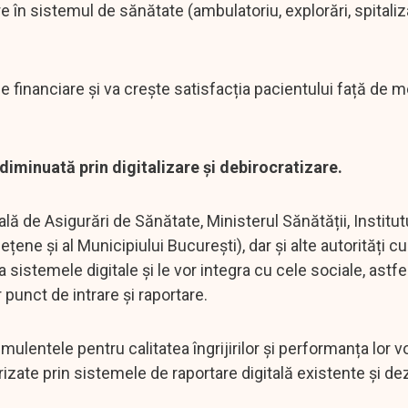
 în sistemul de sănătate (ambulatoriu, explorări, spitaliz
rse financiare și va crește satisfacția pacientului față de 
diminuată prin digitalizare și debirocratizare.
lă de Asigurări de Sănătate, Ministerul Sănătății, Institut
țene și al Municipiului București), dar și alte autorități c
sistemele digitale și le vor integra cu cele sociale, astfel 
 punct de intrare și raportare.
ulentele pentru calitatea îngrijirilor și performanța lor vo
orizate prin sistemele de raportare digitală existente și de