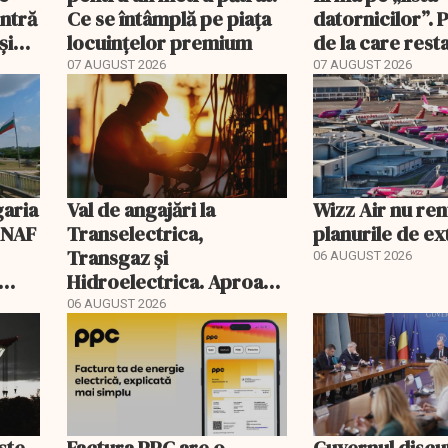
intră
Ce se întâmplă pe piața
datornicilor”. 
și
locuințelor premium
de la care rest
devin publice
07 AUGUST 2026
07 AUGUST 2026
garia
Val de angajări la
Wizz Air nu ren
 ANAF
Transelectrica,
planurile de e
Transgaz și
06 AUGUST 2026
Hidroelectrica. Aproape
400 de posturi aprobate
06 AUGUST 2026