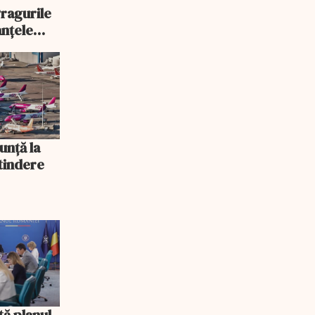
Pragurile
anțele
unță la
xtindere