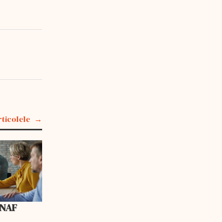
rticolele
ANAF