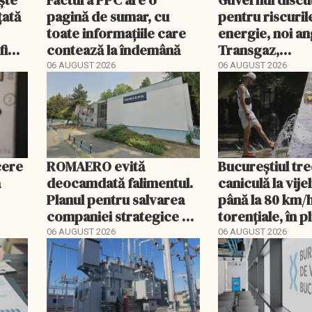
ște
Factura PPC are o
Guvernul discu
țată
pagină de sumar, cu
pentru riscuril
toate informațiile care
energie, noi ang
fi
contează la îndemână
Transgaz,
Transelectrica 
06 AUGUST 2026
06 AUGUST 2026
Hidroelectrica 
programul pen
cere
ROMAERO evită
Bucureștiul tre
ă
deocamdată falimentul.
caniculă la vijel
Planul pentru salvarea
până la 80 km/h
companiei strategice a
torențiale, în p
fost confirmat
portocaliu
06 AUGUST 2026
06 AUGUST 2026