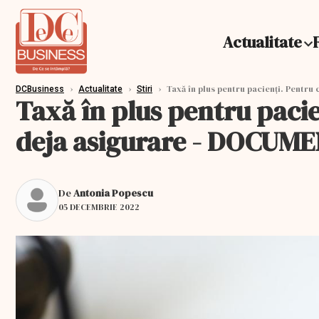
Actualitate
›
›
›
Taxă în plus pentru pacienți. Pentru 
DCBusiness
Actualitate
Stiri
Taxă în plus pentru pacien
deja asigurare - DOCUM
De
Antonia Popescu
05 DECEMBRIE 2022