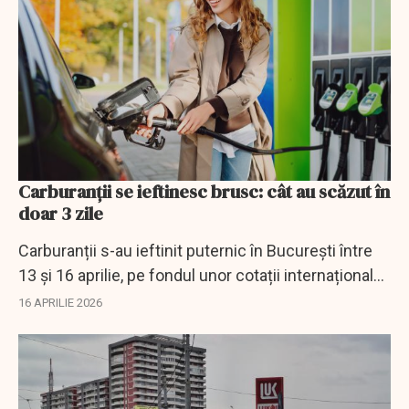
Carburanții se ieftinesc brusc: cât au scăzut în
doar 3 zile
Carburanții s-au ieftinit puternic în București între
13 și 16 aprilie, pe fondul unor cotații internaționale
volatile ale petrolului.
16 APRILIE 2026