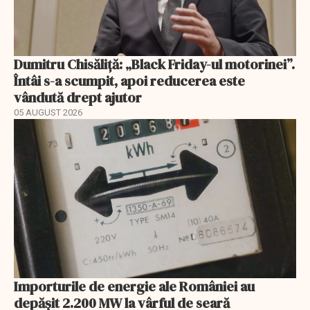
Dumitru Chisăliță: „Black Friday-ul motorinei”.
Întâi s-a scumpit, apoi reducerea este
vândută drept ajutor
05 AUGUST 2026
Importurile de energie ale României au
depășit 2.200 MW la vârful de seară