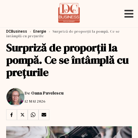
›
›
Surpriză de proporții la pompă. Ce se
DCBusiness
Energie
întâmplă cu prețurile
Surpriză de proporții la
pompă. Ce se întâmplă cu
prețurile
De
Oana Pavelescu
12 MAI 2026