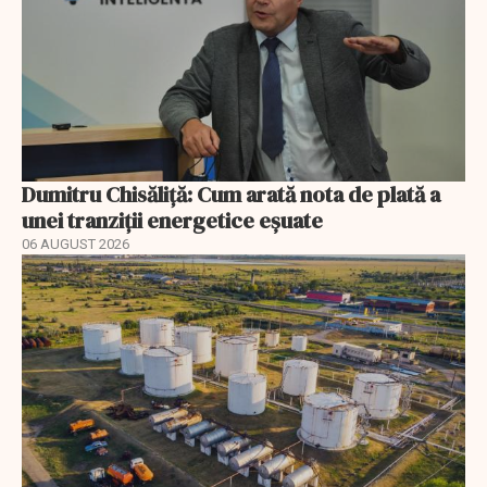
Dumitru Chisăliță: Cum arată nota de plată a
unei tranziții energetice eșuate
06 AUGUST 2026