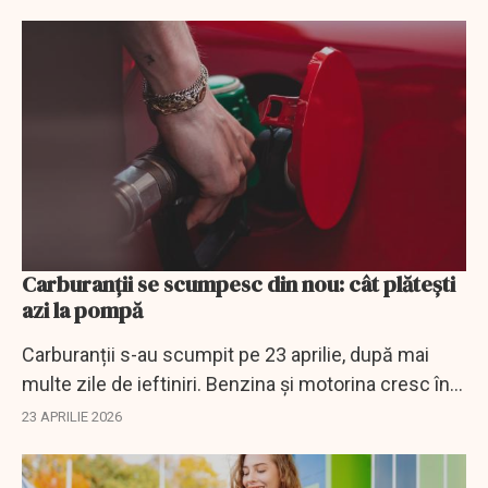
Carburanții se scumpesc din nou: cât plătești
azi la pompă
Carburanții s-au scumpit pe 23 aprilie, după mai
multe zile de ieftiniri. Benzina și motorina cresc în
ziua demisiilor miniștrilor PSD, pe fondul avansului
23 APRILIE 2026
petrolului.