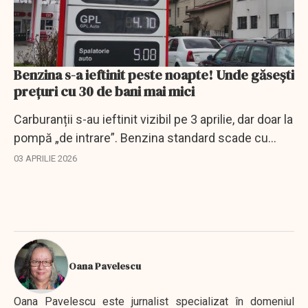
Benzina s-a ieftinit peste noapte! Unde găsești
prețuri cu 30 de bani mai mici
Carburanții s-au ieftinit vizibil pe 3 aprilie, dar doar la
pompă „de intrare”. Benzina standard scade cu
până la 30 de bani, în timp ce motorina și premium
03 APRILIE 2026
rămân aproape neschimbate.
Oana Pavelescu
Oana Pavelescu este jurnalist specializat în domeniul