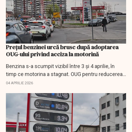
Prețul benzinei urcă brusc după adoptarea
OUG-ului privind acciza la motorină
Benzina s-a scumpit vizibil între 3 și 4 aprilie, în
timp ce motorina a stagnat. OUG pentru reducerea
accizei la motorină începe să se reflecte în piață.
04 APRILIE 2026