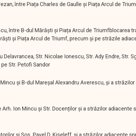
ezan, între Piața Charles de Gaulle și Piața Arcul de Triu
cu, între B-dul Mărăști și Piața Arcul de Triumfblocarea tr
ăști și Piața Arcul de Triumf, precum și pe străzile adiac
bu Delavrancea, Str. Nicolae Ionescu, Str. Ady Endre, Str. Sg
 pe Str. Petofi Sandor
on Mincu și B-dul Mareșal Alexandru Averescu, și a străzilo
e Arh. Ion Mincu și Str. Docenților și a străzilor adiacente 
torilor și Șos. Pavel D. Kiseleff, și a străzilor adiacente s