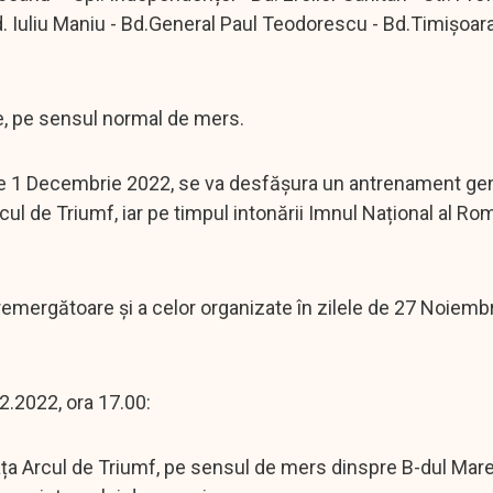
 Iuliu Maniu - Bd.General Paul Teodorescu - Bd.Timișoara
ie, pe sensul normal de mers.
 de 1 Decembrie 2022, se va desfășura un antrenament gen
rcul de Triumf, iar pe timpul intonării Imnul Național al Ro
remergătoare și a celor organizate în zilele de 27 Noiembr
2.2022, ora 17.00:
 Piața Arcul de Triumf, pe sensul de mers dinspre B-dul Mare