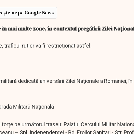
ește-ne pe Google News
c în mai multe zone, în contextul pregătirii Zilei Naționa
traficul rutier va fi restricționat astfel:
itară dedicată aniversării Zilei Naționale a României, în 
aradă Militară Națională
 torțe pe următorul traseu: Palatul Cercului Militar Naționa
iceanu – Spl. Independenței - Bd. Eroilor Sanitari - Str. Pro