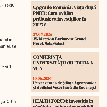
 - sediul
Upgrade România: Viața după
PNRR: Cum evităm
prăbușirea investițiilor în
2027?
27.05.2026
JW Marriott Bucharest Grand
eral în
Hotel, Sala Galați
mâniei, se
CONFERINȚA
UNIVERSITĂȚILOR EDIȚIA A
ie și 1
VI-A
10.06.2026
Universitatea de Științe Agronomice
și Medicină Veterinară din București
HEALTH FORUM: Investiția în
șal C-tin
sănătate – pilon al securității