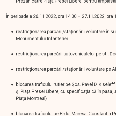
Prezan către Piața Presei Libere, pentru amplasa
În perioadele 26.11.2022, ora 14.00 – 27.11.2022, ora 1
restricționarea parcării/staționării voluntare în s
Monumentului Infanteriei
restricționarea parcării autovehiculelor pe str. Do
restricționarea parcării/staționării voluntare pe
blocarea traficului rutier pe Șos. Pavel D. Kiseleff 
și Piața Presei Libere, cu specificația că în pasaj
Piața Montreal)
blocarea traficului pe B-dul Mareșal Constantin Pr