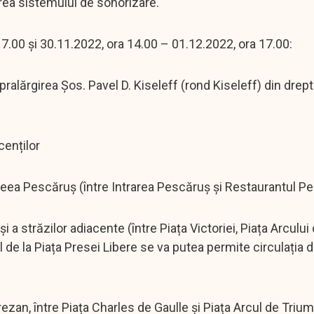
rea sistemului de sonorizare.
7.00 și 30.11.2022, ora 14.00 – 01.12.2022, ora 17.00:
upralărgirea Șos. Pavel D. Kiseleff (rond Kiseleff) din drept
cenților
 Aleea Pescăruș (între Intrarea Pescăruș și Restaurantul P
și a străzilor adiacente (între Piața Victoriei, Piața Arculu
ul de la Piața Presei Libere se va putea permite circulația 
ezan, între Piața Charles de Gaulle și Piața Arcul de Triu