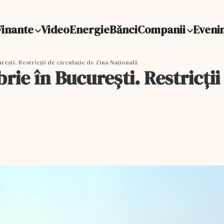
Finante
Video
Energie
Bănci
Companii
Eveni
reşti. Restricţii de circulaţie de Ziua Naţională
rie în Bucureşti. Restricţii