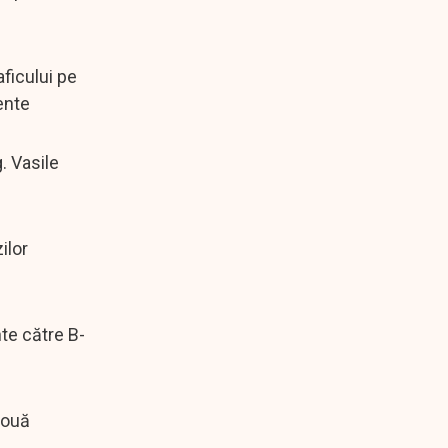
aficului pe
ente
. Vasile
ilor
nte către B-
 două