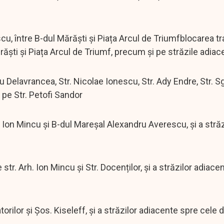
cu, între B-dul Mărăști și Piața Arcul de Triumfblocarea tr
ăști și Piața Arcul de Triumf, precum și pe străzile adiac
bu Delavrancea, Str. Nicolae Ionescu, Str. Ady Endre, Str. Sg
 pe Str. Petofi Sandor
rh. Ion Mincu și B-dul Mareșal Alexandru Averescu, și a străz
 str. Arh. Ion Mincu și Str. Docenților, și a străzilor adiace
atorilor și Șos. Kiseleff, și a străzilor adiacente spre cele