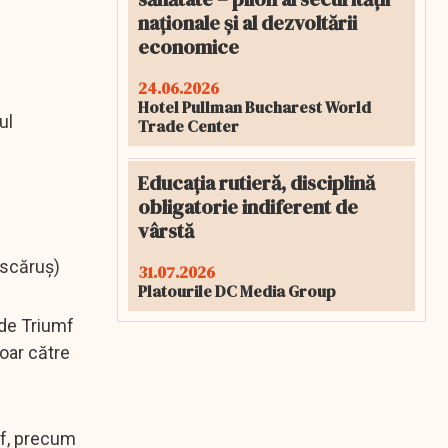
naționale și al dezvoltării
economice
24.06.2026
Hotel Pullman Bucharest World
ul
Trade Center
Educația rutieră, disciplină
obligatorie indiferent de
vârstă
escăruș)
31.07.2026
Platourile DC Media Group
i de Triumf
doar către
mf, precum