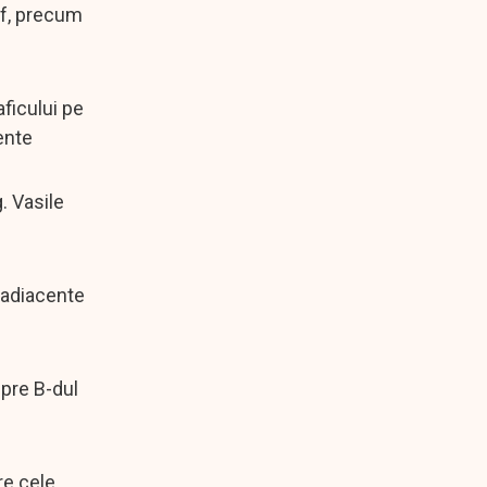
mf, precum
aficului pe
ente
. Vasile
r adiacente
spre B-dul
pre cele