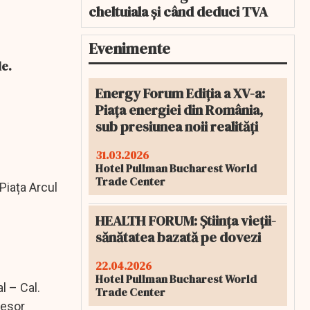
cheltuiala și când deduci TVA
Evenimente
le.
Energy Forum Ediția a XV-a:
Piața energiei din România,
sub presiunea noii realități
31.03.2026
Hotel Pullman Bucharest World
Trade Center
Piața Arcul
HEALTH FORUM: Știința vieții-
sănătatea bazată pe dovezi
22.04.2026
Hotel Pullman Bucharest World
l – Cal.
Trade Center
fesor