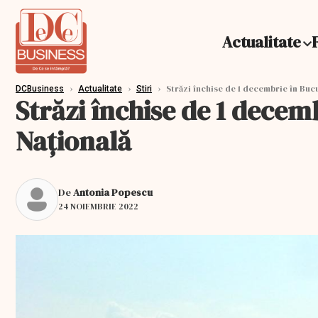
Actualitate
›
›
›
Străzi închise de 1 decembrie în Bucu
DCBusiness
Actualitate
Stiri
Străzi închise de 1 decemb
Naţională
De
Antonia Popescu
24 NOIEMBRIE 2022