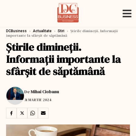
›
›
›
Ştirile dimineţii. Informaţii
DCBusiness
Actualitate
Stiri
importante la sfârşit de săptămână
Ştirile dimineţii.
Informaţii importante la
sfârşit de săptămână
De
Mihai Ciobanu
31 MARTIE 2024