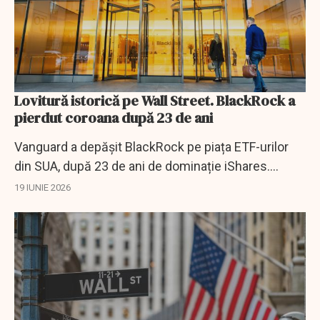
Lovitură istorică pe Wall Street. BlackRock a
pierdut coroana după 23 de ani
Vanguard a depășit BlackRock pe piața ETF-urilor
din SUA, după 23 de ani de dominație iShares.
Schimbarea arată forța fondurilor ieftine și pasive.
19 IUNIE 2026