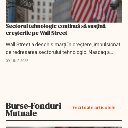
Sectorul tehnologic continuă să susţină
creșterile pe Wall Street
Wall Street a deschis marți în creștere, impulsionat
de redresarea sectorului tehnologic. Nasdaq a
avansat cel mai mult, cu 0,70%, urmat de S&P 500
09 IUNIE 2026
(+0,44%) și Dow Jones (+0,06%).
Burse-Fonduri
Vezi toate articolele
Mutuale