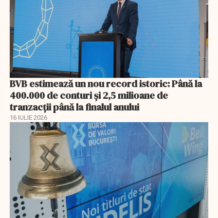
BVB estimează un nou record istoric: Până la
400.000 de conturi și 2,5 milioane de
tranzacții până la finalul anului
16 IULIE 2026