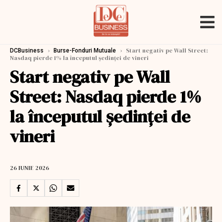
›
›
Start negativ pe Wall Street:
DCBusiness
Burse-Fonduri Mutuale
Nasdaq pierde 1% la începutul şedinţei de vineri
Start negativ pe Wall
Street: Nasdaq pierde 1%
la începutul şedinţei de
vineri
26 IUNIE 2026