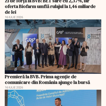
Zi de forță la BVB: BET sare cu 2,37%, iar
oferta Biofarm umflă rulajul la 1,46 miliarde
de lei
16 IULIE 2026
Premieră la BVB. Prima agenție de
comunicare din România ajunge la bursă
16 IULIE 2026