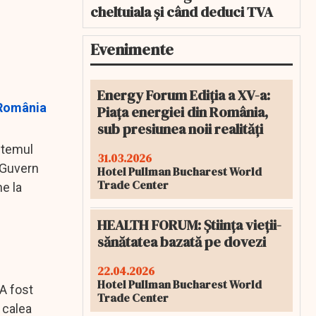
cheltuiala și când deduci TVA
Evenimente
Energy Forum Ediția a XV-a:
u România
Piața energiei din România,
sub presiunea noii realități
stemul
31.03.2026
e Guvern
Hotel Pullman Bucharest World
Trade Center
ne la
HEALTH FORUM: Știința vieții-
sănătatea bazată pe dovezi
22.04.2026
Hotel Pullman Bucharest World
 A fost
Trade Center
 calea