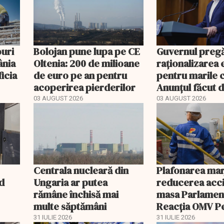
uri
Bolojan pune lupa pe CE
Guvernul preg
ânia
Oltenia: 200 de milioane
raționalizarea 
ficia
de euro pe an pentru
pentru marile 
acoperirea pierderilor
Anunțul făcut 
03 AUGUST 2026
03 AUGUST 2026
Centrala nucleară din
Plafonarea marj
d
Ungaria ar putea
reducerea acci
rămâne închisă mai
masa Parlament
multe săptămâni
Reacția OMV P
31 IULIE 2026
31 IULIE 2026