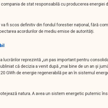
SA, compania de stat responsabilă cu producerea energiei 
 fi scos definitiv din fondul forestier național, fără co
pectarea acordurilor de mediu emise de autorități.
bil
ea lucrărilor reprezintă „un pas important pentru consolid
ubliniat că decizia a venit după „mai bine de un an și jum
de 120 GWh de energie regenerabilă pe an în sistemul energ
 protejează natura. A avea un sistem energetic puternic î