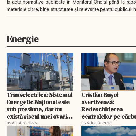
la acte normative publicate în Monitorul Oficial până la rap
materiale clare, bine structurate și relevante pentru publicul 
Energie
Transelectrica: Sistemul
Cristian Bușoi
Energetic Național este
avertizează:
sub presiune, dar nu
Redeschiderea
există riscul unei avarii
centralelor pe cărb
majore
poate costa Români
05 AUGUST 2026
05 AUGUST 2026
peste un miliard de