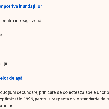
 împotriva inundațiilor
 pentru întreaga zonă:
lă
ații
selor de apă
 aducțiuni secundare, prin care se colectează apele unor p
t optimizat în 1996, pentru a respecta noile standarde de m
rărilor.