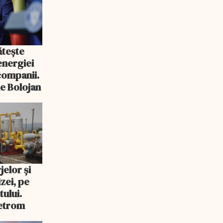
ătește
energiei
companii.
de Bolojan
elor și
zei, pe
ului.
etrom