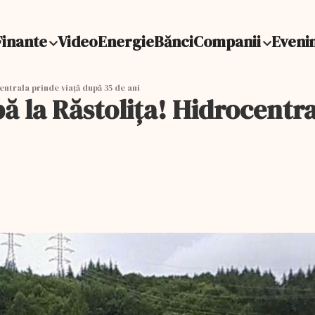
Finante
Video
Energie
Bănci
Companii
Eveni
entrala prinde viață după 35 de ani
ă la Răstolița! Hidrocentr