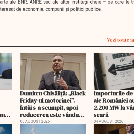
oarte ale BNR, ANRE sau ale altor instituții-cheie – pe care le 
interesat de economie, companii și politici publice.
Vezi toate a
Dumitru Chisăliță: „Black
Importurile de
Friday-ul motorinei”.
ale României a
Întâi s-a scumpit, apoi
2.200 MW la vâ
une
reducerea este vândută
seară
a
drept ajutor
05 AUGUST 2026
04 AUGUST 2026
 euro