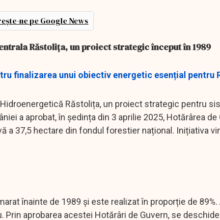
ește-ne pe Google News
ntrala Răstolița, un proiect strategic început în 1989
tru finalizarea unui obiectiv energetic esențial pentr
Hidroenergetică Răstolița, un proiect strategic pentru si
âniei a aprobat, în ședința din 3 aprilie 2025, Hotărârea d
ă a 37,5 hectare din fondul forestier național. Inițiativa vi
emarat înainte de 1989 și este realizat în proporție de 89%.
u. Prin aprobarea acestei Hotărâri de Guvern, se deschide