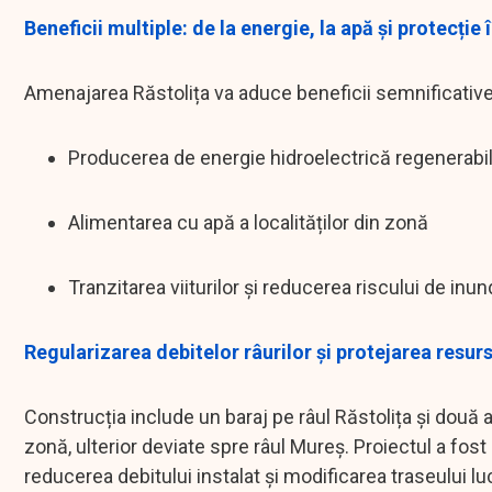
Beneficii multiple: de la energie, la apă și protecție
Amenajarea Răstolița va aduce beneficii semnificative
Producerea de energie hidroelectrică regenerabi
Alimentarea cu apă a localităților din zonă
Tranzitarea viiturilor și reducerea riscului de inund
Regularizarea debitelor râurilor și protejarea resur
Construcția include un baraj pe râul Răstolița și două
zonă, ulterior deviate spre râul Mureș. Proiectul a fos
reducerea debitului instalat și modificarea traseului luc