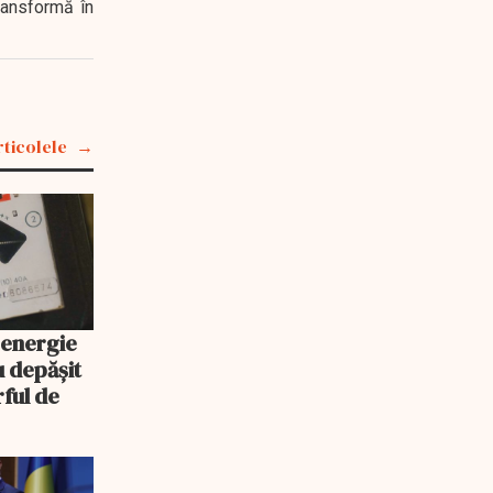
transformă în
rticolele
 energie
u depășit
rful de