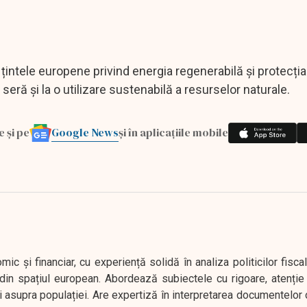
a țintele europene privind energia regenerabilă și protecția
eră și la o utilizare sustenabilă a resurselor naturale.
Google News
e și pe
și în aplicațiile mobile
 și financiar, cu experiență solidă în analiza politicilor fiscal
in spațiul european. Abordează subiectele cu rigoare, atenție l
i asupra populației. Are expertiză în interpretarea documentelor 