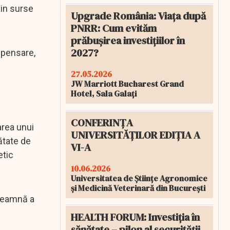
din surse
Upgrade România: Viața după
PNRR: Cum evităm
prăbușirea investițiilor în
2027?
mpensare,
27.05.2026
JW Marriott Bucharest Grand
Hotel, Sala Galați
CONFERINȚA
area unui
UNIVERSITĂȚILOR EDIȚIA A
ătate de
VI-A
etic
10.06.2026
Universitatea de Științe Agronomice
și Medicină Veterinară din București
nseamnă a
HEALTH FORUM: Investiția în
sănătate – pilon al securității