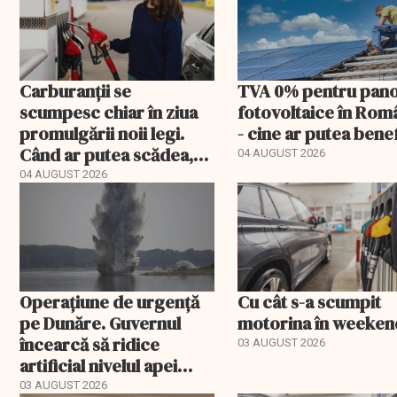
Carburanții se
TVA 0% pentru pano
scumpesc chiar în ziua
fotovoltaice în Rom
promulgării noii legi.
- cine ar putea bene
Când ar putea scădea,
04 AUGUST 2026
de fapt, prețul
04 AUGUST 2026
motorinei
Operațiune de urgență
Cu cât s-a scumpit
pe Dunăre. Guvernul
motorina în weeken
încearcă să ridice
03 AUGUST 2026
artificial nivelul apei
pentru a salva reactorul
03 AUGUST 2026