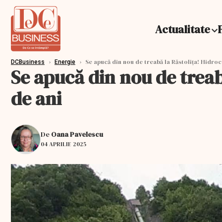
Actualitate
›
›
Se apucă din nou de treabă la Răstolița! Hidroc
DCBusiness
Energie
Se apucă din nou de treab
de ani
De
Oana Pavelescu
04 APRILIE 2025