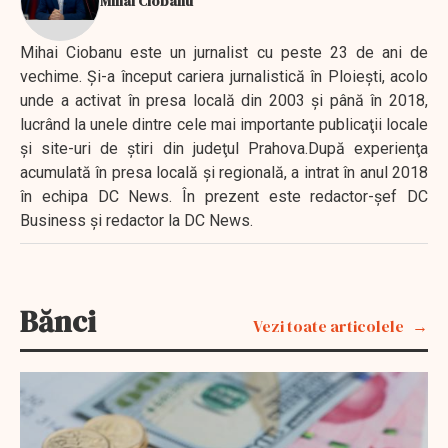
Mihai Ciobanu
Mihai Ciobanu este un jurnalist cu peste 23 de ani de
vechime. Şi-a început cariera jurnalistică în Ploieşti, acolo
unde a activat în presa locală din 2003 şi până în 2018,
lucrând la unele dintre cele mai importante publicaţii locale
şi site-uri de ştiri din judeţul Prahova.După experienţa
acumulată în presa locală şi regională, a intrat în anul 2018
în echipa DC News. În prezent este redactor-şef DC
Business şi redactor la DC News.
Bănci
Vezi toate articolele